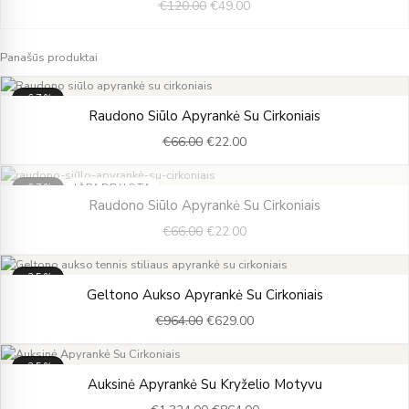
€
120.00
€
49.00
was:
is:
€120.00.
€49.00.
Panašūs produktai
-67%
Original
Current
Raudono Siūlo Apyrankė Su Cirkoniais
price
price
€
66.00
€
22.00
was:
is:
€66.00.
€22.00.
-67%
IŠPARDUOTA
Original
Current
Raudono Siūlo Apyrankė Su Cirkoniais
price
price
€
66.00
€
22.00
was:
is:
€66.00.
€22.00.
-35%
Original
Current
Geltono Aukso Apyrankė Su Cirkoniais
price
price
€
964.00
€
629.00
was:
is:
€964.00.
€629.00.
-35%
Original
Current
Auksinė Apyrankė Su Kryželio Motyvu
price
price