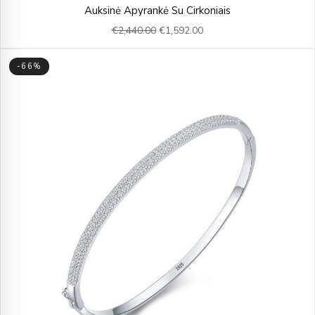
Original
Current
Auksinė Apyrankė Su Cirkoniais
price
price
€
2,440.00
€
1,592.00
was:
is:
€2,440.00.
€1,592.00.
-66%