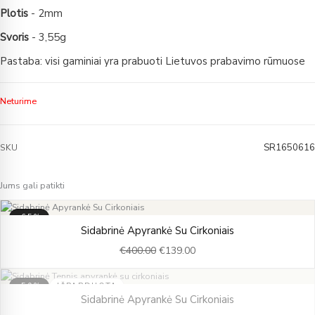
Plotis
- 2mm
Svoris
- 3,55g
Pastaba: visi gaminiai yra prabuoti Lietuvos prabavimo rūmuose
Neturime
SR1650616
SKU
Jums gali patikti
-65%
Original
Current
Sidabrinė Apyrankė Su Cirkoniais
price
price
€
400.00
€
139.00
was:
is:
€400.00.
€139.00.
-59%
IŠPARDUOTA
Original
Current
Sidabrinė Apyrankė Su Cirkoniais
price
price