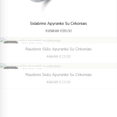
Original
Current
Sidabrinė Apyrankė Su Cirkoniais
price
price
€
258.00
€
89.00
was:
is:
€258.00.
€89.00.
-65%
IŠPARDUOTA
Original
Current
Raudono Siūlo Apyrankė Su Cirkoniais
price
price
€
66.00
€
23.00
was:
is:
€66.00.
€23.00.
-65%
IŠPARDUOTA
Original
Current
Raudono Siulo Apyrankė Su Cirkoniais
price
price
€
66.00
€
23.00
was:
is:
€66.00.
€23.00.