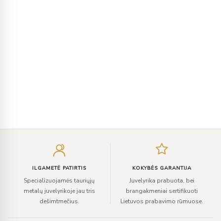
Įveskite
el.
paštą
ILGAMETĖ PATIRTIS
KOKYBĖS GARANTIJA
Specializuojamės tauriųjų
Juvelyrika prabuota, bei
metalų juvelyrikoje jau tris
brangakmeniai sertifikuoti
dešimtmečius.
Lietuvos prabavimo rūmuose.