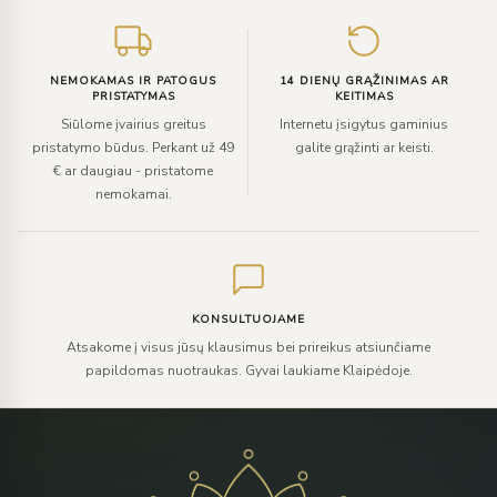
NEMOKAMAS IR PATOGUS
14 DIENŲ GRĄŽINIMAS AR
PRISTATYMAS
KEITIMAS
Siūlome įvairius greitus
Internetu įsigytus gaminius
pristatymo būdus. Perkant už 49
galite grąžinti ar keisti.
€ ar daugiau - pristatome
nemokamai.
KONSULTUOJAME
Atsakome į visus jūsų klausimus bei prireikus atsiunčiame
papildomas nuotraukas. Gyvai laukiame Klaipėdoje.