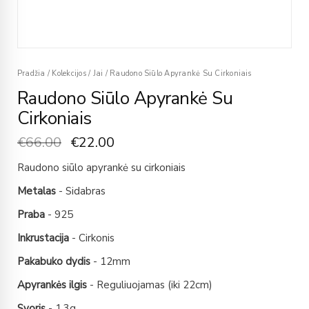
Pradžia
/
Kolekcijos
/
Jai
/
Raudono Siūlo Apyrankė Su Cirkoniais
Raudono Siūlo Apyrankė Su
Cirkoniais
€
66.00
€
22.00
Raudono siūlo apyrankė su cirkoniais
Metalas
- Sidabras
Praba
- 925
Inkrustacija
- Cirkonis
Pakabuko dydis
- 12mm
Apyrankės ilgis
- Reguliuojamas (iki 22cm)
Svoris
- 1,3g