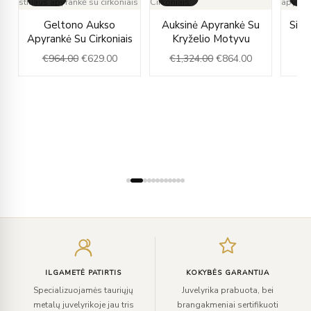
ent
Original
Current
Original
Current
Geltono Aukso
Auksinė Apyrankė Su
Sida
e
price
price
price
price
s
Apyrankė Su Cirkoniais
Kryželio Motyvu
was:
is:
was:
is:
€
964.00
€
629.00
€
1,324.00
€
864.00
00.
€964.00.
€629.00.
€1,324.00.
€864.00.
Įveskite
el.
paštą
ILGAMETĖ PATIRTIS
KOKYBĖS GARANTIJA
Specializuojamės tauriųjų
Juvelyrika prabuota, bei
metalų juvelyrikoje jau tris
brangakmeniai sertifikuoti