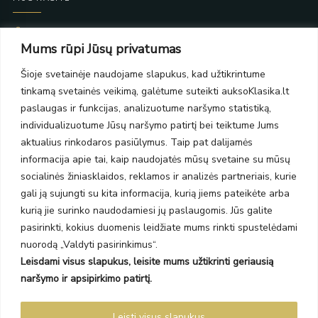
Taikos pr. 139
Mums rūpi Jūsų privatumas
PC Molas, Klaipėda
Taikos pr. 141
Šioje svetainėje naudojame slapukus, kad užtikrintume
PC BIG 2, Klaipėda
tinkamą svetainės veikimą, galėtume suteikti auksoKlasika.lt
Šilutės pl. 35
PC Banginis, Klaipėda
paslaugas ir funkcijas, analizuotume naršymo statistiką,
individualizuotume Jūsų naršymo patirtį bei teiktume Jums
NAUJIENLAIŠKIS
aktualius rinkodaros pasiūlymus. Taip pat dalijamės
informacija apie tai, kaip naudojatės mūsų svetaine su mūsų
Prenumeruokite ir gaukite pasiūlymus, naujienas bei riboto
socialinės žiniasklaidos, reklamos ir analizės partneriais, kurie
leidimo kolekcijas.
gali ją sujungti su kita informacija, kurią jiems pateikėte arba
kurią jie surinko naudodamiesi jų paslaugomis. Jūs galite
pasirinkti, kokius duomenis leidžiate mums rinkti spustelėdami
nuorodą „Valdyti pasirinkimus“.
Leisdami visus slapukus, leisite mums užtikrinti geriausią
SIŲSTI
naršymo ir apsipirkimo patirtį.
Prenumeruodami sutinkate su Taisyklėmis ir Privatumo politika.
Leisti visus slapukus