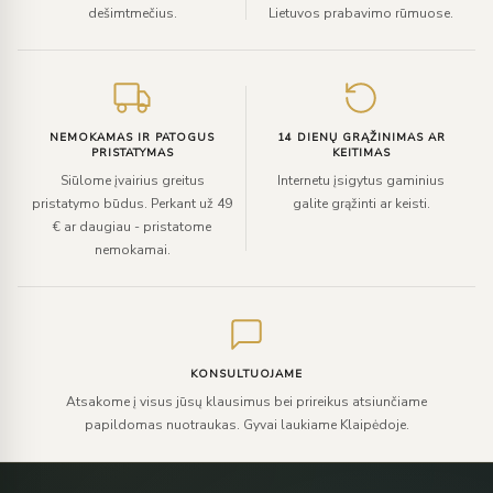
dešimtmečius.
Lietuvos prabavimo rūmuose.
NEMOKAMAS IR PATOGUS
14 DIENŲ GRĄŽINIMAS AR
PRISTATYMAS
KEITIMAS
Siūlome įvairius greitus
Internetu įsigytus gaminius
pristatymo būdus. Perkant už 49
galite grąžinti ar keisti.
€ ar daugiau - pristatome
nemokamai.
KONSULTUOJAME
Atsakome į visus jūsų klausimus bei prireikus atsiunčiame
papildomas nuotraukas. Gyvai laukiame Klaipėdoje.