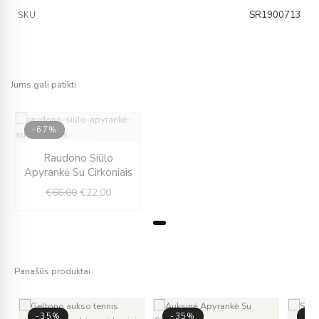
SR1900713
SKU
Jums gali patikti
-67%
IŠPARDUOTA
Original
Current
Raudono Siūlo
price
price
Apyrankė Su Cirkoniais
was:
is:
€
66.00
€
22.00
€66.00.
€22.00.
Panašūs produktai
-35%
-35%
-6