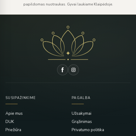
papildomas nuotraukas. Gyvai laukiame Klaipėdoje.
SUSIPAŽINKIME
PAGALBA
Apie mus
Užsakymai
DUK
Grąžinimas
Priežiūra
Privatumo politika