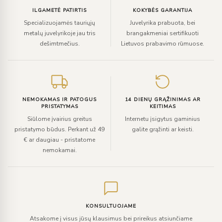
ILGAMETĖ PATIRTIS
KOKYBĖS GARANTIJA
Specializuojamės tauriųjų
Juvelyrika prabuota, bei
metalų juvelyrikoje jau tris
brangakmeniai sertifikuoti
dešimtmečius.
Lietuvos prabavimo rūmuose.
NEMOKAMAS IR PATOGUS
14 DIENŲ GRĄŽINIMAS AR
PRISTATYMAS
KEITIMAS
Siūlome įvairius greitus
Internetu įsigytus gaminius
pristatymo būdus. Perkant už 49
galite grąžinti ar keisti.
€ ar daugiau - pristatome
nemokamai.
KONSULTUOJAME
Atsakome į visus jūsų klausimus bei prireikus atsiunčiame