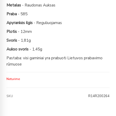
Metalas
- Raudonas Auksas
Praba
- 585
Apyrankės ilgis
- Reguliuojamas
Plotis
- 12mm
Svoris
- 1,81g
Aukso svoris
- 1,45g
Pastaba: visi gaminiai yra prabuoti Lietuvos prabavimo
rūmuose
Neturime
R14R200264
SKU