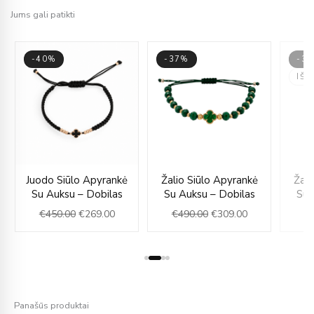
Jums gali patikti
-40%
-37%
-3
IŠ
rent
Original
Current
Original
Current
Juodo Siūlo Apyrankė
Žalio Siūlo Apyrankė
Žali
e
price
price
price
price
Su Auksu – Dobilas
Su Auksu – Dobilas
Su 
was:
is:
was:
is:
€
450.00
€
269.00
€
490.00
€
309.00
€
9.00.
€450.00.
€269.00.
€490.00.
€309.00.
Panašūs produktai