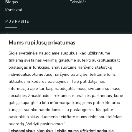
Blogas
Taisyklės
Kontaktai
MUS RASITE
Taikos pr. 139
Mums rūpi Jūsų privatumas
PC Molas, Klaipėda
Taikos pr. 141
Šioje svetainėje naudojame slapukus, kad užtikrintume
PC BIG 2, Klaipėda
tinkamą svetainės veikimą, galėtume suteikti auksoKlasika.lt
Šilutės pl. 35
PC Banginis, Klaipėda
paslaugas ir funkcijas, analizuotume naršymo statistiką,
individualizuotume Jūsų naršymo patirtį bei teiktume Jums
NAUJIENLAIŠKIS
aktualius rinkodaros pasiūlymus. Taip pat dalijamės
informacija apie tai, kaip naudojatės mūsų svetaine su mūsų
Prenumeruokite ir gaukite pasiūlymus, naujienas bei riboto
socialinės žiniasklaidos, reklamos ir analizės partneriais, kurie
leidimo kolekcijas.
gali ją sujungti su kita informacija, kurią jiems pateikėte arba
kurią jie surinko naudodamiesi jų paslaugomis. Jūs galite
pasirinkti, kokius duomenis leidžiate mums rinkti spustelėdami
nuorodą „Valdyti pasirinkimus“.
Leisdami visus slapukus, leisite mums užtikrinti geriausią
SIŲSTI