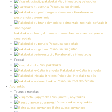
Visų inkrustacijų pakabukai
Pakabukai su cirkoniu
Pakabukai su
pusbrangiais akmenimis
Pakabukai su brangakmeniais: deimantais, rubinais, safyrais ir
smaragdais
Pakabukai su perlais
Pakabukai su gintaru
Pakabukai be inkrustacijų
Progai
Visi pakabukai
Pakabukai kryželiai ir angelai
Pakabukai inicialai ir raidės
Pakabukai zodiako ženklai
Apyrankės
Taurusis metalas
Visų metalų apyrankės
Rausvo aukso apyrankės
Balto aukso apyrankės