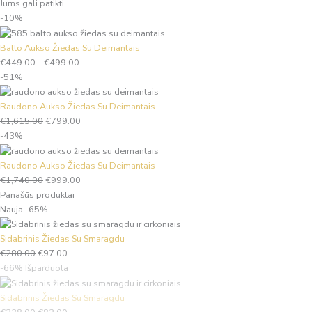
Jums gali patikti
-10%
Balto Aukso Žiedas Su Deimantais
€
449.00
–
€
499.00
-51%
Raudono Aukso Žiedas Su Deimantais
€
1,615.00
€
799.00
-43%
Raudono Aukso Žiedas Su Deimantais
€
1,740.00
€
999.00
Panašūs produktai
Nauja
-65%
Sidabrinis Žiedas Su Smaragdu
€
280.00
€
97.00
-66%
Išparduota
Sidabrinis Žiedas Su Smaragdu