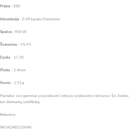
Praba
- 585
Inkrustacija
- 0,09 karato Deimantai
Spalva
- RW-W
Švarumas
- VS-P1
Dydis
- 17,25
Plotis
- 2-4mm
Svoris
- 1,51g
Pastaba: visi gaminiai yra prabuoti Lietuvos prabavimo rūmuose. Šis žiedas
turi deimantų sertifikatą.
Neturime
SKU
AZAB210648