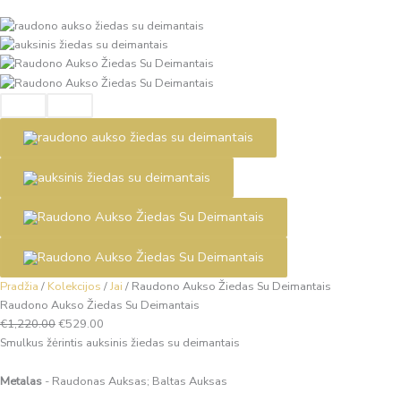
Pradžia
/
Kolekcijos
/
Jai
/
Raudono Aukso Žiedas Su Deimantais
Raudono Aukso Žiedas Su Deimantais
€
1,220.00
€
529.00
Smulkus žėrintis auksinis žiedas su deimantais
Metalas
- Raudonas Auksas; Baltas Auksas