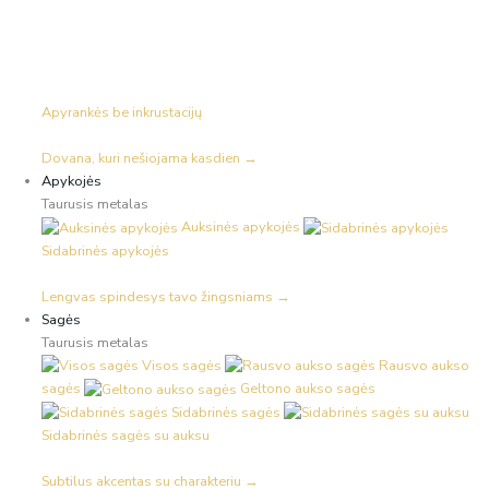
Apyrankės be inkrustacijų
Dovana, kuri nešiojama kasdien →
Apykojės
Taurusis metalas
Auksinės apykojės
Sidabrinės apykojės
Lengvas spindesys tavo žingsniams →
Sagės
Taurusis metalas
Visos sagės
Rausvo aukso
sagės
Geltono aukso sagės
Sidabrinės sagės
Sidabrinės sagės su auksu
Subtilus akcentas su charakteriu →