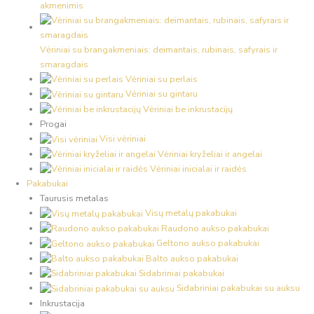
akmenimis
Vėriniai su brangakmeniais: deimantais, rubinais, safyrais ir
smaragdais
Vėriniai su perlais
Vėriniai su gintaru
Vėriniai be inkrustacijų
Progai
Visi vėriniai
Vėriniai kryželiai ir angelai
Vėriniai inicialai ir raidės
Pakabukai
Taurusis metalas
Visų metalų pakabukai
Raudono aukso pakabukai
Geltono aukso pakabukai
Balto aukso pakabukai
Sidabriniai pakabukai
Sidabriniai pakabukai su auksu
Inkrustacija