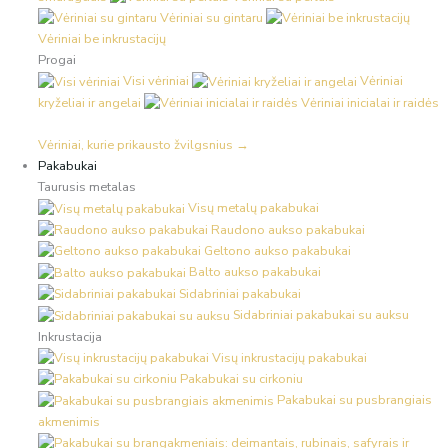
Vėriniai su gintaru
Vėriniai be inkrustacijų
Progai
Visi vėriniai
Vėriniai
kryželiai ir angelai
Vėriniai inicialai ir raidės
Vėriniai, kurie prikausto žvilgsnius →
Pakabukai
Taurusis metalas
Visų metalų pakabukai
Raudono aukso pakabukai
Geltono aukso pakabukai
Balto aukso pakabukai
Sidabriniai pakabukai
Sidabriniai pakabukai su auksu
Inkrustacija
Visų inkrustacijų pakabukai
Pakabukai su cirkoniu
Pakabukai su pusbrangiais
akmenimis