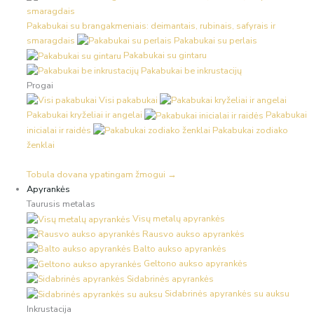
Pakabukai su brangakmeniais: deimantais, rubinais, safyrais ir
smaragdais
Pakabukai su perlais
Pakabukai su gintaru
Pakabukai be inkrustacijų
Progai
Visi pakabukai
Pakabukai kryželiai ir angelai
Pakabukai
inicialai ir raidės
Pakabukai zodiako
ženklai
Tobula dovana ypatingam žmogui →
Apyrankės
Taurusis metalas
Visų metalų apyrankės
Rausvo aukso apyrankės
Balto aukso apyrankės
Geltono aukso apyrankės
Sidabrinės apyrankės
Sidabrinės apyrankės su auksu
Inkrustacija