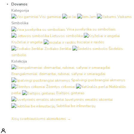
Dovanos
Kategorija
Visi gaminiai
Jai
Jam
Vaikams
Simbolika
Visa juvelyrika su simboliais
Lietuvos simbolika
Kryželiai ir angelai
Inicialai ir raidės
Zodiako ženklai
Širdelės
simbolis
Kolekcija
Brangakmeniai: deimantai, rubinai, safyrai ir smaragdai
Spalvingi pusbrangiai akmenys
Žėrintys cirkoniai
Natūralūs
perlai
Baltijos gintaras
Juvelyrinės emalės akcentai
Subtiliai be inkrustacijų
Jūsų svarbiausioms akimirkoms →