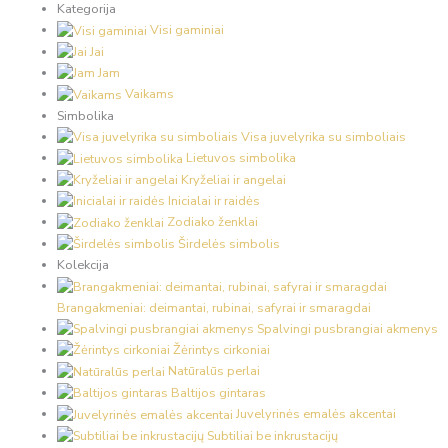
Kategorija
Visi gaminiai
Jai
Jam
Vaikams
Simbolika
Visa juvelyrika su simboliais
Lietuvos simbolika
Kryželiai ir angelai
Inicialai ir raidės
Zodiako ženklai
Širdelės simbolis
Kolekcija
Brangakmeniai: deimantai, rubinai, safyrai ir smaragdai
Spalvingi pusbrangiai akmenys
Žėrintys cirkoniai
Natūralūs perlai
Baltijos gintaras
Juvelyrinės emalės akcentai
Subtiliai be inkrustacijų