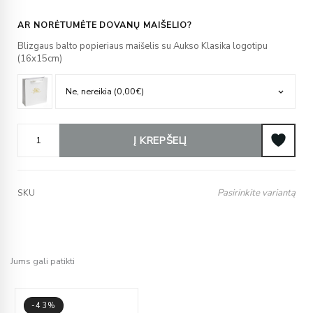
AR NORĖTUMĖTE DOVANŲ MAIŠELIO?
Blizgaus balto popieriaus maišelis su Aukso Klasika logotipu
(16x15cm)
Į KREPŠELĮ
Pasirinkite variantą
SKU
Jums gali patikti
-43%