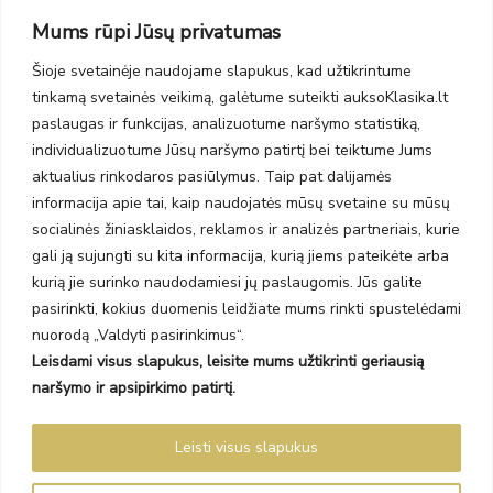
Taikos pr. 139
Mums rūpi Jūsų privatumas
PC Molas, Klaipėda
Taikos pr. 141
Šioje svetainėje naudojame slapukus, kad užtikrintume
PC BIG 2, Klaipėda
tinkamą svetainės veikimą, galėtume suteikti auksoKlasika.lt
Šilutės pl. 35
PC Banginis, Klaipėda
paslaugas ir funkcijas, analizuotume naršymo statistiką,
individualizuotume Jūsų naršymo patirtį bei teiktume Jums
NAUJIENLAIŠKIS
aktualius rinkodaros pasiūlymus. Taip pat dalijamės
informacija apie tai, kaip naudojatės mūsų svetaine su mūsų
Prenumeruokite ir gaukite pasiūlymus, naujienas bei riboto
socialinės žiniasklaidos, reklamos ir analizės partneriais, kurie
leidimo kolekcijas.
gali ją sujungti su kita informacija, kurią jiems pateikėte arba
kurią jie surinko naudodamiesi jų paslaugomis. Jūs galite
pasirinkti, kokius duomenis leidžiate mums rinkti spustelėdami
nuorodą „Valdyti pasirinkimus“.
Leisdami visus slapukus, leisite mums užtikrinti geriausią
SIŲSTI
naršymo ir apsipirkimo patirtį.
Prenumeruodami sutinkate su Taisyklėmis ir Privatumo politika.
Leisti visus slapukus
Auksoklasika.lt © 2026 Visos teisės saugomos