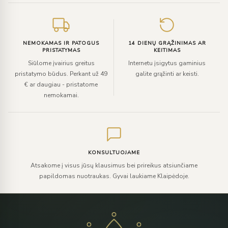
NEMOKAMAS IR PATOGUS
14 DIENŲ GRĄŽINIMAS AR
PRISTATYMAS
KEITIMAS
Siūlome įvairius greitus
Internetu įsigytus gaminius
pristatymo būdus. Perkant už 49
galite grąžinti ar keisti.
€ ar daugiau - pristatome
nemokamai.
KONSULTUOJAME
Atsakome į visus jūsų klausimus bei prireikus atsiunčiame
papildomas nuotraukas. Gyvai laukiame Klaipėdoje.