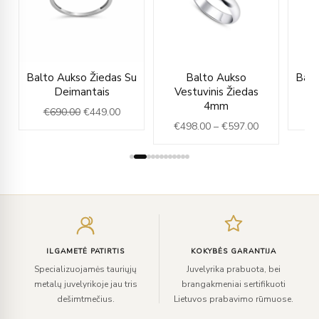
ice
Original
Current
Price
u
Balto Aukso Žiedas Su
Balto Aukso
Balt
nge:
price
price
range:
Deimantais
Vestuvinis Žiedas
96.00
was:
is:
€498.00
4mm
€
690.00
€
449.00
€
rough
€690.00.
€449.00.
through
€
498.00
–
€
597.00
16.00
€597.00
Įveskite
el.
paštą
ILGAMETĖ PATIRTIS
KOKYBĖS GARANTIJA
Specializuojamės tauriųjų
Juvelyrika prabuota, bei
metalų juvelyrikoje jau tris
brangakmeniai sertifikuoti
dešimtmečius.
Lietuvos prabavimo rūmuose.