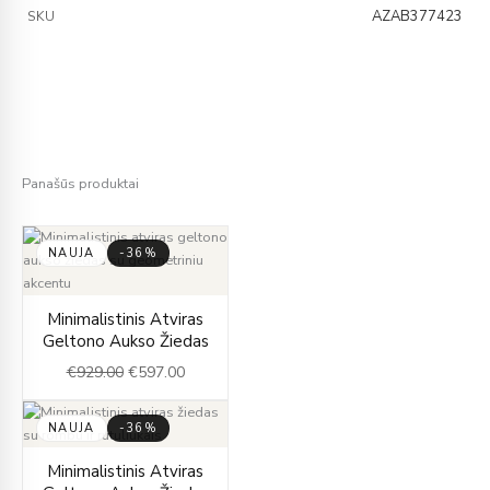
AZAB377423
SKU
Panašūs produktai
NAUJA
-36%
Original
Current
Minimalistinis Atviras
price
price
Geltono Aukso Žiedas
was:
is:
€
929.00
€
597.00
€929.00.
€597.00.
NAUJA
-36%
Original
Current
Minimalistinis Atviras
price
price