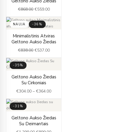
Geltono Aukso Žiedas
was:
is:
€
868.00
€
559.00
€868.00.
€559.00.
NAUJA
-36%
Original
Current
Minimalistinis Atviras
price
price
Geltono Aukso Žiedas
was:
is:
€
838.00
€
537.00
€838.00.
€537.00.
-35%
Price
Geltono Aukso Žiedas
range:
Su Cirkoniais
€304.00
€
304.00
–
€
364.00
through
€364.00
-31%
Original
Current
Geltono Aukso Žiedas
price
price
Su Deimantais
was:
is: