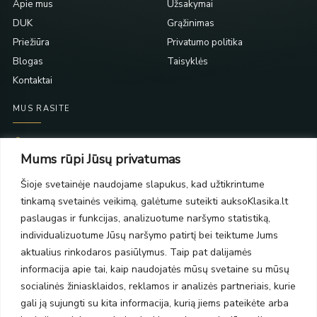
Apie mus
Užsakymai
DUK
Grąžinimas
Priežiūra
Privatumo politika
Blogas
Taisyklės
Kontaktai
MUS RASITE
Taikos pr. 139
Mums rūpi Jūsų privatumas
PC Molas, Klaipėda
Taikos pr. 141
Šioje svetainėje naudojame slapukus, kad užtikrintume
PC BIG 2, Klaipėda
tinkamą svetainės veikimą, galėtume suteikti auksoKlasika.lt
Šilutės pl. 35
PC Banginis, Klaipėda
paslaugas ir funkcijas, analizuotume naršymo statistiką,
individualizuotume Jūsų naršymo patirtį bei teiktume Jums
NAUJIENLAIŠKIS
aktualius rinkodaros pasiūlymus. Taip pat dalijamės
informacija apie tai, kaip naudojatės mūsų svetaine su mūsų
Prenumeruokite ir gaukite pasiūlymus, naujienas bei riboto
socialinės žiniasklaidos, reklamos ir analizės partneriais, kurie
leidimo kolekcijas.
gali ją sujungti su kita informacija, kurią jiems pateikėte arba