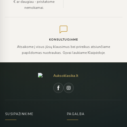
€ ar daugiau - pristatome
nemokamai.
KONSULTUOJAME
Atsakome į visus jūsų klausimus bei prireikus atsiunčiame
papildomas nuotraukas. Gyvai laukiame Klaipėdoje.
SUSIPAŽINKIME
PAGALBA