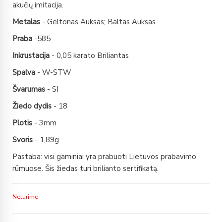
akučių imitacija.
Metalas
- Geltonas Auksas; Baltas Auksas
Praba
-585
Inkrustacija
- 0,05 karato Briliantas
Spalva
- W-STW
Švarumas
- SI
Žiedo dydis
- 18
Plotis
- 3mm
Svoris
- 1,89g
Pastaba: visi gaminiai yra prabuoti Lietuvos prabavimo
rūmuose. Šis žiedas turi brilianto sertifikatą.
Neturime