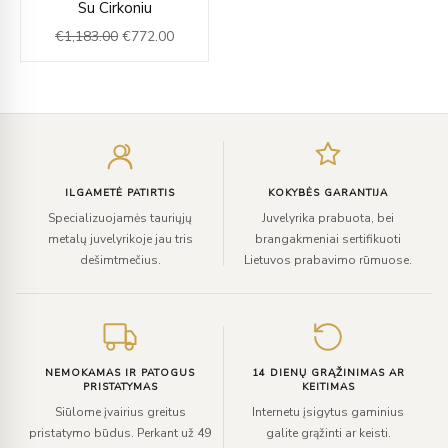
Su Cirkoniu
was:
is:
€
1,183.00
€
772.00
€1,183.00.
€772.00.
Įveskite
el.
paštą
ILGAMETĖ PATIRTIS
KOKYBĖS GARANTIJA
Specializuojamės tauriųjų
Juvelyrika prabuota, bei
metalų juvelyrikoje jau tris
brangakmeniai sertifikuoti
dešimtmečius.
Lietuvos prabavimo rūmuose.
NEMOKAMAS IR PATOGUS
14 DIENŲ GRĄŽINIMAS AR
PRISTATYMAS
KEITIMAS
Siūlome įvairius greitus
Internetu įsigytus gaminius
pristatymo būdus. Perkant už 49
galite grąžinti ar keisti.