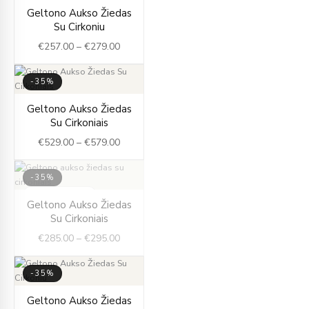
Price
Geltono Aukso Žiedas
range:
Su Cirkoniu
€257.00
€
257.00
–
€
279.00
through
€279.00
-35%
Price
Geltono Aukso Žiedas
range:
Su Cirkoniais
€529.00
€
529.00
–
€
579.00
through
€579.00
-35%
IŠPARDUOTA
Price
Geltono Aukso Žiedas
range:
Su Cirkoniais
€285.00
€
285.00
–
€
295.00
through
€295.00
-35%
Original
Current
Geltono Aukso Žiedas
price
price