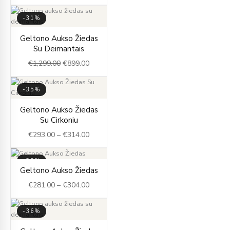
€364.00
-31%
Original
Current
Geltono Aukso Žiedas
price
price
Su Deimantais
was:
is:
€
1,299.00
€
899.00
€1,299.00.
€899.00.
-35%
Price
Geltono Aukso Žiedas
range:
Su Cirkoniu
€293.00
€
293.00
–
€
314.00
through
€314.00
-35%
Price
Geltono Aukso Žiedas
range:
€
281.00
–
€
304.00
€281.00
through
€304.00
-36%
Original
Current