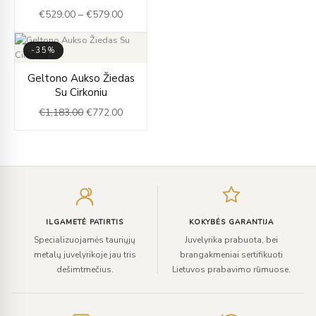
€529.00
€
529.00
–
€
579.00
through
€579.00
-35%
Original
Current
Geltono Aukso Žiedas
price
price
Su Cirkoniu
was:
is:
€
1,183.00
€
772.00
€1,183.00.
€772.00.
Įveskite
el.
paštą
ILGAMETĖ PATIRTIS
KOKYBĖS GARANTIJA
Specializuojamės tauriųjų
Juvelyrika prabuota, bei
metalų juvelyrikoje jau tris
brangakmeniai sertifikuoti
dešimtmečius.
Lietuvos prabavimo rūmuose.