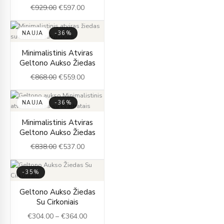
€
929.00
€
597.00
€929.00.
€597.00.
NAUJA
-36%
Original
Current
Minimalistinis Atviras
price
price
Geltono Aukso Žiedas
was:
is:
€
868.00
€
559.00
€868.00.
€559.00.
NAUJA
-36%
Original
Current
Minimalistinis Atviras
price
price
Geltono Aukso Žiedas
was:
is:
€
838.00
€
537.00
€838.00.
€537.00.
-35%
Price
Geltono Aukso Žiedas
range:
Su Cirkoniais
€304.00
€
304.00
–
€
364.00
through