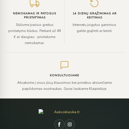
NEMOKAMAS IR PATOGUS
14 DIENŲ GRĄŽINIMAS AR
PRISTATYMAS
KEITIMAS
Siūlome įvairius greitus
Internetu įsigytus gaminius
pristatymo būdus. Perkant už 49
galite grąžinti ar keisti.
€ ar daugiau - pristatome
nemokamai.
KONSULTUOJAME
Atsakome į visus jūsų klausimus bei prireikus atsiunčiame
papildomas nuotraukas. Gyvai laukiame Klaipėdoje.