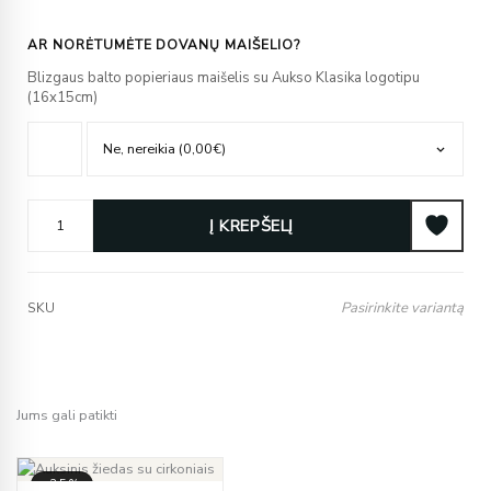
AR NORĖTUMĖTE DOVANŲ MAIŠELIO?
Blizgaus balto popieriaus maišelis su Aukso Klasika logotipu
(16x15cm)
Į KREPŠELĮ
Pasirinkite variantą
SKU
Jums gali patikti
-35%