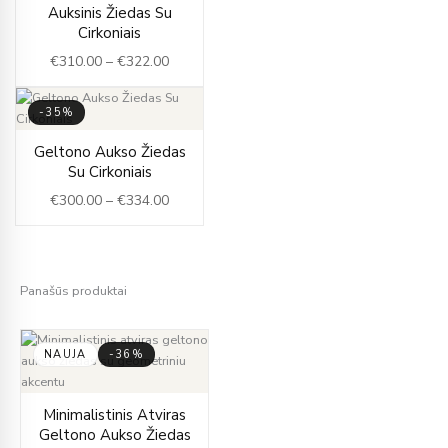
Price
Auksinis Žiedas Su
range:
Cirkoniais
€310.00
€
310.00
–
€
322.00
through
€322.00
-35%
Price
Geltono Aukso Žiedas
range:
Su Cirkoniais
€300.00
€
300.00
–
€
334.00
through
€334.00
Panašūs produktai
NAUJA
-36%
Original
Current
Minimalistinis Atviras
price
price
Geltono Aukso Žiedas
was:
is: