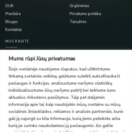
DUK
Grąžinimas
Priežiūra
Privatumo politika
Blogas
Taisyklės
Kontaktai
MUS RASITE
Taikos pr. 139
Mums rūpi Jūsų privatumas
PC Molas, Klaipėda
Taikos pr. 141
Šioje svetainėje naudojame slapukus, kad užtikrintume
PC BIG 2, Klaipėda
tinkamą svetainės veikimą, galėtume suteikti auksoKlasika.lt
Šilutės pl. 35
paslaugas ir funkcijas, analizuotume naršymo statistiką,
PC Banginis, Klaipėda
individualizuotume Jūsų naršymo patirtį bei teiktume Jums
NAUJIENLAIŠKIS
aktualius rinkodaros pasiūlymus. Taip pat dalijamės
informacija apie tai, kaip naudojatės mūsų svetaine su mūsų
socialinės žiniasklaidos, reklamos ir analizės partneriais, kurie
Prenumeruokite ir gaukite pasiūlymus, naujienas bei riboto
gali ją sujungti su kita informacija, kurią jiems pateikėte arba
leidimo kolekcijas.
kurią jie surinko naudodamiesi jų paslaugomis. Jūs galite