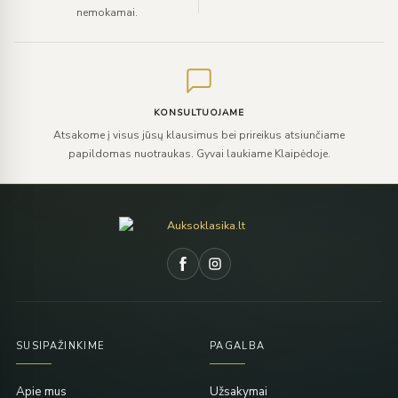
nemokamai.
KONSULTUOJAME
Atsakome į visus jūsų klausimus bei prireikus atsiunčiame
papildomas nuotraukas. Gyvai laukiame Klaipėdoje.
SUSIPAŽINKIME
PAGALBA
Apie mus
Užsakymai