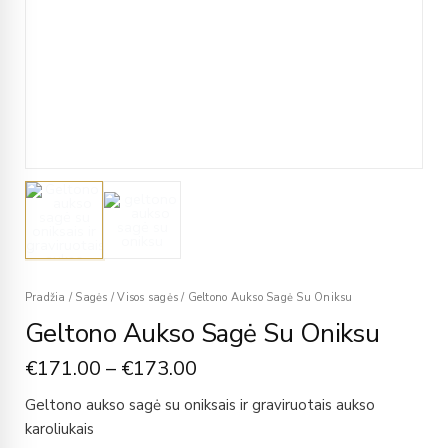
Pradžia
/
Sagės
/
Visos sagės
/
Geltono Aukso Sagė Su Oniksu
Geltono Aukso Sagė Su Oniksu
€
171.00
–
€
173.00
Geltono aukso sagė su oniksais ir graviruotais aukso
karoliukais