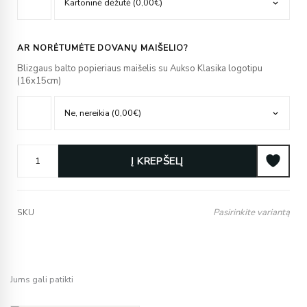
AR NORĖTUMĖTE DOVANŲ MAIŠELIO?
Blizgaus balto popieriaus maišelis su Aukso Klasika logotipu
(16x15cm)
Į KREPŠELĮ
Pasirinkite variantą
SKU
Jums gali patikti