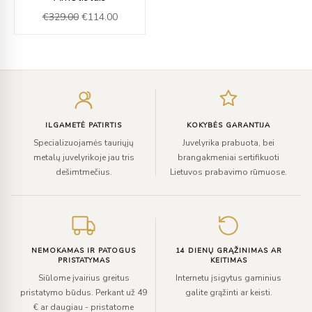
was:
is:
€
329.00
€
114.00
€329.00.
€114.00.
Įveskite
el.
paštą
ILGAMETĖ PATIRTIS
KOKYBĖS GARANTIJA
Specializuojamės tauriųjų
Juvelyrika prabuota, bei
metalų juvelyrikoje jau tris
brangakmeniai sertifikuoti
dešimtmečius.
Lietuvos prabavimo rūmuose.
NEMOKAMAS IR PATOGUS
14 DIENŲ GRĄŽINIMAS AR
PRISTATYMAS
KEITIMAS
Siūlome įvairius greitus
Internetu įsigytus gaminius
pristatymo būdus. Perkant už 49
galite grąžinti ar keisti.
€ ar daugiau - pristatome