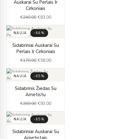
Auskarai Su Perlais Ir
was:
is:
Cirkoniais
€240.00.
€83.00.
€
240.00
€
83.00
NAUJA
-66%
Original
Current
Sidabriniai Auskarai Su
price
price
Perlais Ir Cirkoniais
was:
is:
€
170.00
€
58.00
€170.00.
€58.00.
NAUJA
-65%
Original
Current
Sidabrinis Žiedas Su
price
price
Ametistu
was:
is:
€
269.00
€
93.00
€269.00.
€93.00.
NAUJA
-65%
Original
Current
Sidabriniai Auskarai Su
price
price
Ametistais