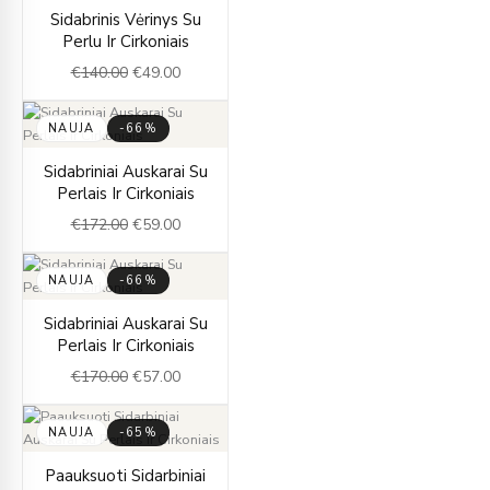
Original
Current
Sidabrinis Vėrinys Su
price
price
Perlu Ir Cirkoniais
was:
is:
€
140.00
€
49.00
€140.00.
€49.00.
NAUJA
-66%
Original
Current
Sidabriniai Auskarai Su
price
price
Perlais Ir Cirkoniais
was:
is:
€
172.00
€
59.00
€172.00.
€59.00.
NAUJA
-66%
Original
Current
Sidabriniai Auskarai Su
price
price
Perlais Ir Cirkoniais
was:
is:
€
170.00
€
57.00
€170.00.
€57.00.
NAUJA
-65%
Original
Current
Paauksuoti Sidarbiniai
price
price