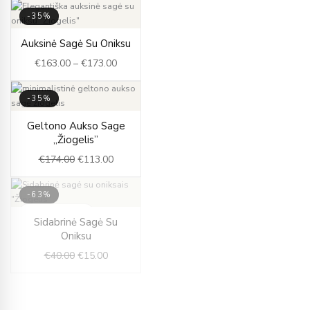
-35%
Price
Auksinė Sagė Su Oniksu
range:
€
163.00
–
€
173.00
€163.00
through
€173.00
-35%
Original
Current
Geltono Aukso Sage
price
price
„Žiogelis”
was:
is:
€
174.00
€
113.00
€174.00.
€113.00.
-63%
IŠPARDUOTA
Original
Current
Sidabrinė Sagė Su
price
price
Oniksu
was:
is:
€
40.00
€
15.00
€40.00.
€15.00.