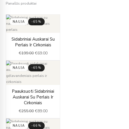
Panašūs produktai
NAUJA
-65%
Original
Current
Sidabriniai Auskarai Su
price
price
Perlais Ir Cirkoniais
was:
is:
€
199.00
€
69.00
€199.00.
€69.00.
NAUJA
-65%
Original
Current
Paauksuoti Sidabriniai
price
price
Auskarai Su Perlais Ir
was:
is:
Cirkoniais
€255.00.
€89.00.
€
255.00
€
89.00
NAUJA
-66%