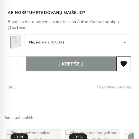
AR NORĖTUMĖTE DOVANŲ MAIŠELIO?
Blizgaus balto popieriaus maišelis su Aukso Klasika logotipu
(16x15cm)
Į KREPŠELĮ
Pasirinkite variantą
SKU
Jums gali patikti
-35%
-35%
-3