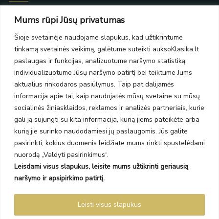
Taikos pr. 139
Mums rūpi Jūsų privatumas
PC Molas, Klaipėda
Taikos pr. 141
Šioje svetainėje naudojame slapukus, kad užtikrintume
PC BIG 2, Klaipėda
tinkamą svetainės veikimą, galėtume suteikti auksoKlasika.lt
Šilutės pl. 35
paslaugas ir funkcijas, analizuotume naršymo statistiką,
PC Banginis, Klaipėda
individualizuotume Jūsų naršymo patirtį bei teiktume Jums
NAUJIENLAIŠKIS
aktualius rinkodaros pasiūlymus. Taip pat dalijamės
informacija apie tai, kaip naudojatės mūsų svetaine su mūsų
socialinės žiniasklaidos, reklamos ir analizės partneriais, kurie
Prenumeruokite ir gaukite pasiūlymus, naujienas bei riboto
gali ją sujungti su kita informacija, kurią jiems pateikėte arba
leidimo kolekcijas.
kurią jie surinko naudodamiesi jų paslaugomis. Jūs galite
pasirinkti, kokius duomenis leidžiate mums rinkti spustelėdami
nuorodą „Valdyti pasirinkimus“.
Leisdami visus slapukus, leisite mums užtikrinti geriausią
SIŲSTI
naršymo ir apsipirkimo patirtį.
Prenumeruodami sutinkate su Taisyklėmis ir Privatumo politika.
Leisti visus slapukus