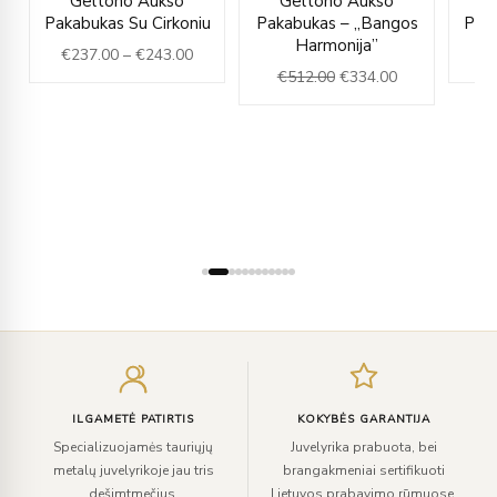
Geltono Aukso
Geltono Aukso
ce
range:
price
price
Pakabukas Su Cirkoniu
Pakabukas – „Bangos
Paka
€237.00
was:
is:
Harmonija”
€
237.00
–
€
243.00
9.00.
through
€512.00.
€334.00.
€
512.00
€
334.00
€243.00
Įveskite
el.
paštą
ILGAMETĖ PATIRTIS
KOKYBĖS GARANTIJA
Specializuojamės tauriųjų
Juvelyrika prabuota, bei
metalų juvelyrikoje jau tris
brangakmeniai sertifikuoti
dešimtmečius.
Lietuvos prabavimo rūmuose.