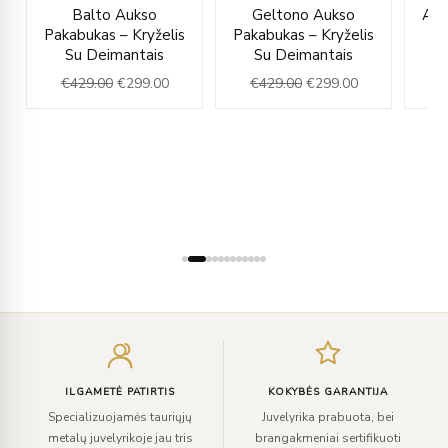
rent
Original
Current
Original
Current
Balto Aukso
Geltono Aukso
Auk
ce
price
price
price
price
Pakabukas – Kryželis
Pakabukas – Kryželis
was:
is:
was:
is:
Su Deimantais
Su Deimantais
7.00.
€429.00.
€299.00.
€429.00.
€299.00.
€
429.00
€
299.00
€
429.00
€
299.00
€
Įveskite
el.
paštą
ILGAMETĖ PATIRTIS
KOKYBĖS GARANTIJA
Specializuojamės tauriųjų
Juvelyrika prabuota, bei
metalų juvelyrikoje jau tris
brangakmeniai sertifikuoti