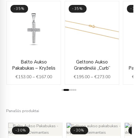
-35%
-35%
-3
ce
Price
Price
Balto Aukso
Geltono Aukso
G
ge:
range:
range:
Pakabukas – Kryželis
Grandinėlė „Curb”
Paka
39.00
€153.00
€195.00
€
153.00
–
€
167.00
€
195.00
–
€
273.00
€
1
rough
through
through
59.00
€167.00
€273.00
Panašūs produktai
-30%
-30%
-3