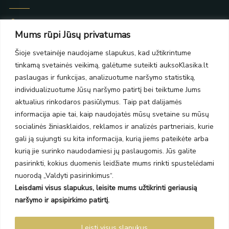
Taikos pr. 139
Mums rūpi Jūsų privatumas
PC Molas, Klaipėda
Taikos pr. 141
Šioje svetainėje naudojame slapukus, kad užtikrintume
PC BIG 2, Klaipėda
tinkamą svetainės veikimą, galėtume suteikti auksoKlasika.lt
Šilutės pl. 35
PC Banginis, Klaipėda
paslaugas ir funkcijas, analizuotume naršymo statistiką,
individualizuotume Jūsų naršymo patirtį bei teiktume Jums
NAUJIENLAIŠKIS
aktualius rinkodaros pasiūlymus. Taip pat dalijamės
informacija apie tai, kaip naudojatės mūsų svetaine su mūsų
Prenumeruokite ir gaukite pasiūlymus, naujienas bei riboto
socialinės žiniasklaidos, reklamos ir analizės partneriais, kurie
leidimo kolekcijas.
gali ją sujungti su kita informacija, kurią jiems pateikėte arba
kurią jie surinko naudodamiesi jų paslaugomis. Jūs galite
pasirinkti, kokius duomenis leidžiate mums rinkti spustelėdami
nuorodą „Valdyti pasirinkimus“.
Leisdami visus slapukus, leisite mums užtikrinti geriausią
SIŲSTI
naršymo ir apsipirkimo patirtį.
Prenumeruodami sutinkate su Taisyklėmis ir Privatumo politika.
Leisti visus slapukus