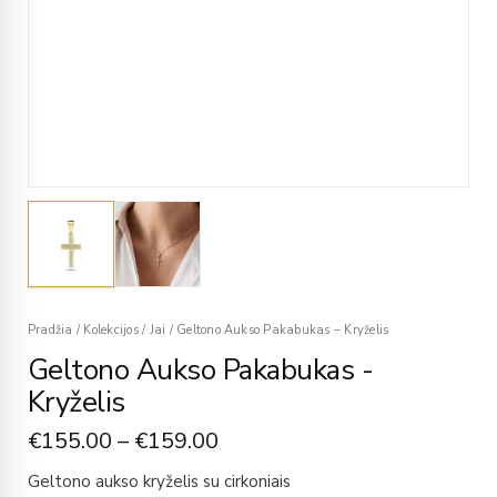
Pradžia
/
Kolekcijos
/
Jai
/
Geltono Aukso Pakabukas – Kryželis
Geltono Aukso Pakabukas -
Kryželis
€
155.00
–
€
159.00
Geltono aukso kryželis su cirkoniais