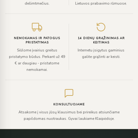
dešimtmečius.
Lietuvos prabavimo rūmuose.
NEMOKAMAS IR PATOGUS
14 DIENŲ GRĄŽINIMAS AR
PRISTATYMAS
KEITIMAS
Siūlome įvairius greitus
Internetu įsigytus gaminius
pristatymo būdus. Perkant už 49
galite grąžinti ar keisti.
€ ar daugiau - pristatome
nemokamai.
KONSULTUOJAME
Atsakome į visus jūsų klausimus bei prireikus atsiunčiame
papildomas nuotraukas. Gyvai laukiame Klaipėdoje.