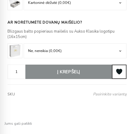
AR NORĖTUMĖTE DOVANŲ MAIŠELIO?
Blizgaus balto popieriaus maišelis su Aukso Klasika logotipu
(16x15cm)
Į KREPŠELĮ
Pasirinkite variantą
SKU
Jums gali patikti