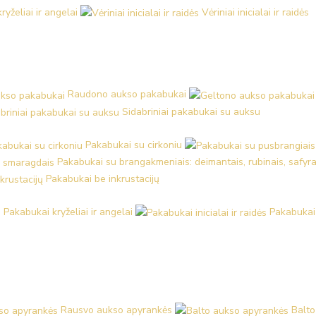
kryželiai ir angelai
Vėriniai inicialai ir raidės
Raudono aukso pakabukai
Sidabriniai pakabukai su auksu
Pakabukai su cirkoniu
Pakabukai su brangakmeniais: deimantais, rubinais, safyra
Pakabukai be inkrustacijų
Pakabukai kryželiai ir angelai
Pakabukai i
Rausvo aukso apyrankės
Balto