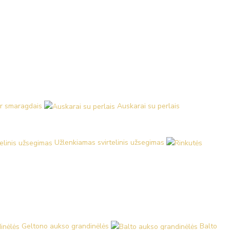
ir smaragdais
Auskarai su perlais
Užlenkiamas svirtelinis užsegimas
Geltono aukso grandinėlės
Balto