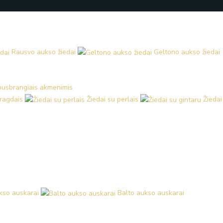
Rausvo aukso žiedai
Geltono aukso žiedai
 pusbrangiais akmenimis
aragdais
Žiedai su perlais
Žiedai
kso auskarai
Balto aukso auskarai