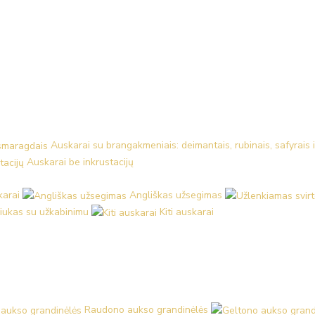
Auskarai su brangakmeniais: deimantais, rubinais, safyrais 
Auskarai be inkrustacijų
karai
Angliškas užsegimas
iukas su užkabinimu
Kiti auskarai
Raudono aukso grandinėlės