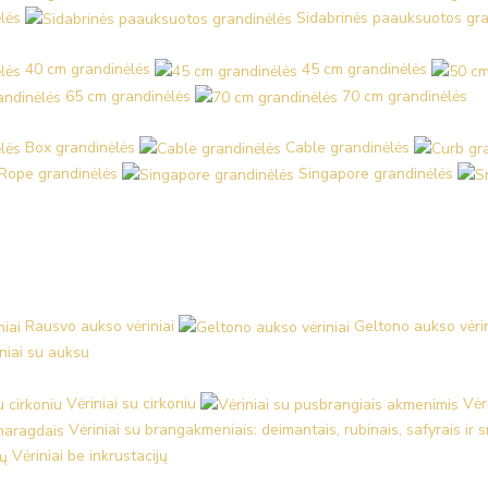
lės
Sidabrinės paauksuotos gra
40 cm grandinėlės
45 cm grandinėlės
65 cm grandinėlės
70 cm grandinėlės
Box grandinėlės
Cable grandinėlės
Rope grandinėlės
Singapore grandinėlės
Rausvo aukso vėriniai
Geltono aukso vėrin
iniai su auksu
Vėriniai su cirkoniu
Vėr
Vėriniai su brangakmeniais: deimantais, rubinais, safyrais ir
Vėriniai be inkrustacijų