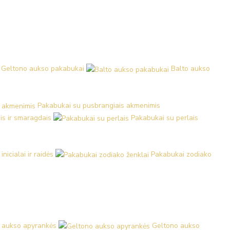
Geltono aukso pakabukai
Balto aukso
Pakabukai su pusbrangiais akmenimis
is ir smaragdais
Pakabukai su perlais
nicialai ir raidės
Pakabukai zodiako
 aukso apyrankės
Geltono aukso