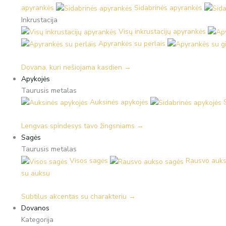
apyrankės
Sidabrinės apyrankės
Inkrustacija
Visų inkrustacijų apyrankės
Apyrankės su perlais
Dovana, kuri nešiojama kasdien →
Apykojės
Taurusis metalas
Auksinės apykojės
Lengvas spindesys tavo žingsniams →
Sagės
Taurusis metalas
Visos sagės
Rausvo auks
su auksu
Subtilus akcentas su charakteriu →
Dovanos
Kategorija