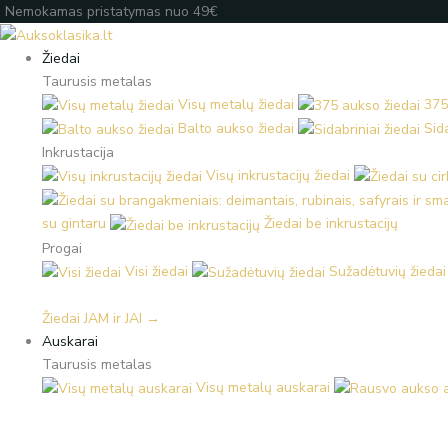
Pereiti
Products
Products
Įveskite
Nemokamas pristatymas nuo 49€
prie
search
search
el.
turinio
paštą
Žiedai
Taurusis metalas
Visų metalų žiedai
375
Balto aukso žiedai
Sida
Inkrustacija
Visų inkrustacijų žiedai
su gintaru
Žiedai be inkrustacijų
Progai
Visi žiedai
Sužadėtuvių žiedai
Žiedai JAM ir JAI →
Auskarai
Taurusis metalas
Visų metalų auskarai