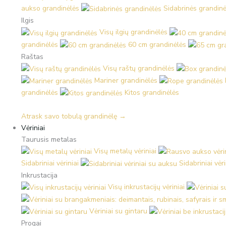
aukso grandinėlės
Sidabrinės grandinė
Ilgis
Visų ilgių grandinėlės
grandinėlės
60 cm grandinėlės
Raštas
Visų raštų grandinėlės
Mariner grandinėlės
grandinėlės
Kitos grandinėlės
Atrask savo tobulą grandinėlę →
Vėriniai
Taurusis metalas
Visų metalų vėriniai
Sidabriniai vėriniai
Sidabriniai vėr
Inkrustacija
Visų inkrustacijų vėriniai
Vėriniai su gintaru
Progai