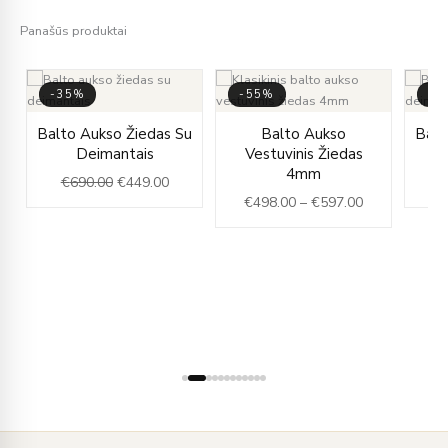
Panašūs produktai
-35%
-55%
-3
Original
Current
Price
Balto Aukso Žiedas Su
Balto Aukso
Balt
price
price
range:
Deimantais
Vestuvinis Žiedas
was:
is:
€498.00
4mm
€
690.00
€
449.00
€
€690.00.
€449.00.
through
€
498.00
–
€
597.00
€597.00
ice
u
nge:
96.00
rough
16.00
Įveskite