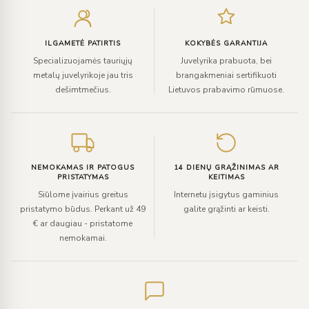
el.
paštą
ILGAMETĖ PATIRTIS
KOKYBĖS GARANTIJA
Specializuojamės tauriųjų
Juvelyrika prabuota, bei
metalų juvelyrikoje jau tris
brangakmeniai sertifikuoti
dešimtmečius.
Lietuvos prabavimo rūmuose.
NEMOKAMAS IR PATOGUS
14 DIENŲ GRĄŽINIMAS AR
PRISTATYMAS
KEITIMAS
Siūlome įvairius greitus
Internetu įsigytus gaminius
pristatymo būdus. Perkant už 49
galite grąžinti ar keisti.
€ ar daugiau - pristatome
nemokamai.