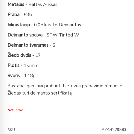
Metalas
- Baltas Auksas
Praba
- 585
Inkrustacija
- 0,05 karato Deimantas
Deimanto spalva
- STW-Tinted W
Deimanto švarumas
- SI
Žiedo dydis
- 17
Plotis
- 1-3mm
Svoris
- 1,18g
Pastaba: gaminiai prabuoti Lietuvos prabavimo rūmuose.
Žiedas turi deimanto sertifikatą.
Neturime
AZAB229583
SKU