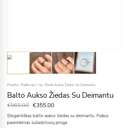
Pradžia
/
Kolekcijos
/
Jai
/
Balto Aukso Žiedas Su Deimantu
Balto Aukso Žiedas Su Deimantu
€
565.00
€
355.00
Elegantiškas balto aukso žiedas su deimantu. Puikus
pasirinkimas sužadėtuvių proga.