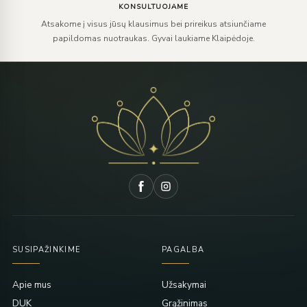
KONSULTUOJAME
Atsakome į visus jūsų klausimus bei prireikus atsiunčiame
papildomas nuotraukas. Gyvai laukiame Klaipėdoje.
SUSIPAŽINKIME
PAGALBA
Apie mus
Užsakymai
DUK
Grąžinimas