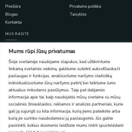
Priežiūra
Privatumo politika
Blogas
Taisyklės
Kontaktai
MUS RASITE
Taikos pr. 139
Mums rūpi Jūsų privatumas
PC Molas, Klaipėda
Taikos pr. 141
Šioje svetainėje naudojame slapukus, kad užtikrintume
PC BIG 2, Klaipėda
tinkamą svetainės veikimą, galėtume suteikti auksoKlasika.lt
Šilutės pl. 35
paslaugas ir funkcijas, analizuotume naršymo statistiką,
PC Banginis, Klaipėda
individualizuotume Jūsų naršymo patirtį bei teiktume Jums
NAUJIENLAIŠKIS
aktualius rinkodaros pasiūlymus. Taip pat dalijamės
informacija apie tai, kaip naudojatės mūsų svetaine su mūsų
socialinės žiniasklaidos, reklamos ir analizės partneriais, kurie
Prenumeruokite ir gaukite pasiūlymus, naujienas bei riboto
gali ją sujungti su kita informacija, kurią jiems pateikėte arba
leidimo kolekcijas.
kurią jie surinko naudodamiesi jų paslaugomis. Jūs galite
pasirinkti, kokius duomenis leidžiate mums rinkti spustelėdami