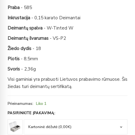
Praba
- 585
Inkrustacija
- 0,15 karato Deimantai
Deimantų spalva
- W-Tinted W
Deimantų švarumas
- VS-P2
Žiedo dydis
- 18
Plotis
- 8,5mm
Svoris
- 2,36g
Visi gaminiai yra prabuoti Lietuvos prabavimo rūmuose. Šis
žiedas turi deimantų sertifikatą.
Prieinamumas:
Liko 1
PASIRINKITE ĮPAKAVIMĄ: