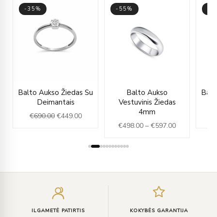
-35%
-55%
-3
ice
Original
Current
Price
u
Balto Aukso Žiedas Su
Balto Aukso
Balt
nge:
price
price
range:
Deimantais
Vestuvinis Žiedas
96.00
was:
is:
€498.00
4mm
€
690.00
€
449.00
€
rough
€690.00.
€449.00.
through
€
498.00
–
€
597.00
16.00
€597.00
Įveskite
el.
paštą
ILGAMETĖ PATIRTIS
KOKYBĖS GARANTIJA