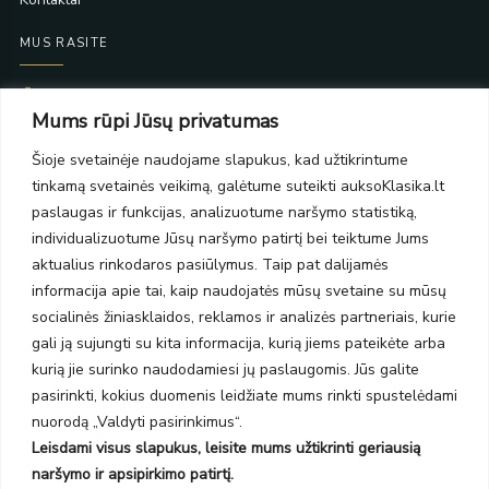
MUS RASITE
Taikos pr. 139
Mums rūpi Jūsų privatumas
PC Molas, Klaipėda
Taikos pr. 141
Šioje svetainėje naudojame slapukus, kad užtikrintume
PC BIG 2, Klaipėda
tinkamą svetainės veikimą, galėtume suteikti auksoKlasika.lt
Šilutės pl. 35
PC Banginis, Klaipėda
paslaugas ir funkcijas, analizuotume naršymo statistiką,
individualizuotume Jūsų naršymo patirtį bei teiktume Jums
NAUJIENLAIŠKIS
aktualius rinkodaros pasiūlymus. Taip pat dalijamės
informacija apie tai, kaip naudojatės mūsų svetaine su mūsų
Prenumeruokite ir gaukite pasiūlymus, naujienas bei riboto
socialinės žiniasklaidos, reklamos ir analizės partneriais, kurie
leidimo kolekcijas.
gali ją sujungti su kita informacija, kurią jiems pateikėte arba
kurią jie surinko naudodamiesi jų paslaugomis. Jūs galite
pasirinkti, kokius duomenis leidžiate mums rinkti spustelėdami
nuorodą „Valdyti pasirinkimus“.
Leisdami visus slapukus, leisite mums užtikrinti geriausią
SIŲSTI
naršymo ir apsipirkimo patirtį.