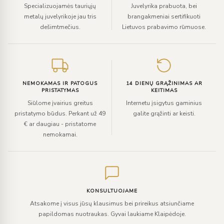
Specializuojamės tauriųjų
Juvelyrika prabuota, bei
metalų juvelyrikoje jau tris
brangakmeniai sertifikuoti
dešimtmečius.
Lietuvos prabavimo rūmuose.
NEMOKAMAS IR PATOGUS
14 DIENŲ GRĄŽINIMAS AR
PRISTATYMAS
KEITIMAS
Siūlome įvairius greitus
Internetu įsigytus gaminius
pristatymo būdus. Perkant už 49
galite grąžinti ar keisti.
€ ar daugiau - pristatome
nemokamai.
KONSULTUOJAME
Atsakome į visus jūsų klausimus bei prireikus atsiunčiame
papildomas nuotraukas. Gyvai laukiame Klaipėdoje.