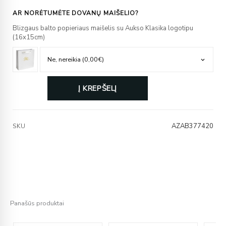
AR NORĖTUMĖTE DOVANŲ MAIŠELIO?
Blizgaus balto popieriaus maišelis su Aukso Klasika logotipu
(16x15cm)
Į KREPŠELĮ
AZAB377420
SKU
Panašūs produktai