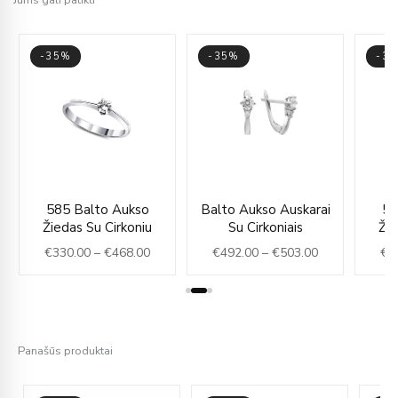
-35%
-35%
-3
ce
Price
Price
585 Balto Aukso
Balto Aukso Auskarai
58
ge:
range:
range:
Žiedas Su Cirkoniu
Su Cirkoniais
Žie
75.00
€330.00
€492.00
€
330.00
–
€
468.00
€
492.00
–
€
503.00
€
2
rough
through
through
96.00
€468.00
€503.00
Panašūs produktai