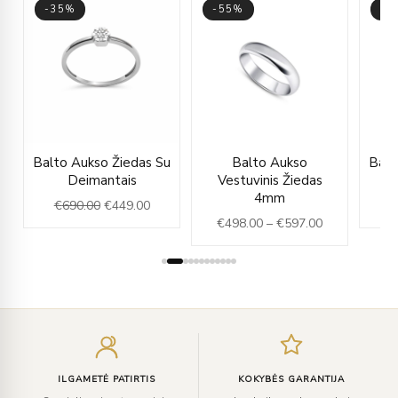
-35%
-55%
-3
ice
Original
Current
Price
u
Balto Aukso Žiedas Su
Balto Aukso
Balt
nge:
price
price
range:
Deimantais
Vestuvinis Žiedas
96.00
was:
is:
€498.00
4mm
€
690.00
€
449.00
€
rough
€690.00.
€449.00.
through
€
498.00
–
€
597.00
16.00
€597.00
Įveskite
el.
paštą
ILGAMETĖ PATIRTIS
KOKYBĖS GARANTIJA