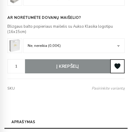
AR NORĖTUMĖTE DOVANŲ MAIŠELIO?
Blizgaus balto popieriaus maišelis su Aukso Klasika logotipu
(16x15cm)
Į KREPŠELĮ
Pasirinkite variantą
SKU
APRAŠYMAS