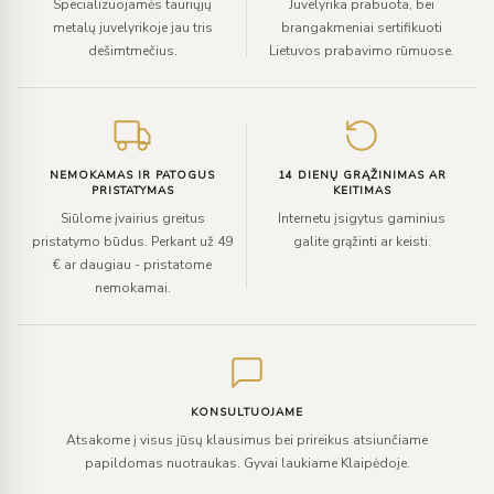
Specializuojamės tauriųjų
Juvelyrika prabuota, bei
metalų juvelyrikoje jau tris
brangakmeniai sertifikuoti
dešimtmečius.
Lietuvos prabavimo rūmuose.
NEMOKAMAS IR PATOGUS
14 DIENŲ GRĄŽINIMAS AR
PRISTATYMAS
KEITIMAS
Siūlome įvairius greitus
Internetu įsigytus gaminius
pristatymo būdus. Perkant už 49
galite grąžinti ar keisti.
€ ar daugiau - pristatome
nemokamai.
KONSULTUOJAME
Atsakome į visus jūsų klausimus bei prireikus atsiunčiame
papildomas nuotraukas. Gyvai laukiame Klaipėdoje.