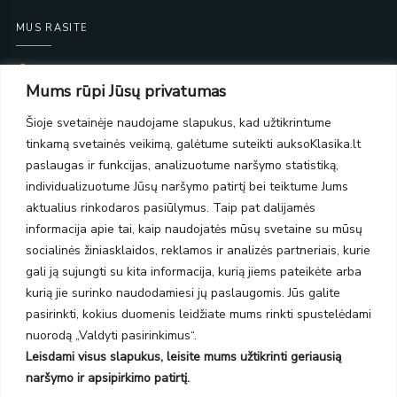
MUS RASITE
Taikos pr. 139
Mums rūpi Jūsų privatumas
PC Molas, Klaipėda
Taikos pr. 141
Šioje svetainėje naudojame slapukus, kad užtikrintume
PC BIG 2, Klaipėda
tinkamą svetainės veikimą, galėtume suteikti auksoKlasika.lt
Šilutės pl. 35
PC Banginis, Klaipėda
paslaugas ir funkcijas, analizuotume naršymo statistiką,
individualizuotume Jūsų naršymo patirtį bei teiktume Jums
NAUJIENLAIŠKIS
aktualius rinkodaros pasiūlymus. Taip pat dalijamės
informacija apie tai, kaip naudojatės mūsų svetaine su mūsų
Prenumeruokite ir gaukite pasiūlymus, naujienas bei riboto
socialinės žiniasklaidos, reklamos ir analizės partneriais, kurie
leidimo kolekcijas.
gali ją sujungti su kita informacija, kurią jiems pateikėte arba
kurią jie surinko naudodamiesi jų paslaugomis. Jūs galite
pasirinkti, kokius duomenis leidžiate mums rinkti spustelėdami
nuorodą „Valdyti pasirinkimus“.
Leisdami visus slapukus, leisite mums užtikrinti geriausią
SIŲSTI
naršymo ir apsipirkimo patirtį.
Prenumeruodami sutinkate su Taisyklėmis ir Privatumo politika.