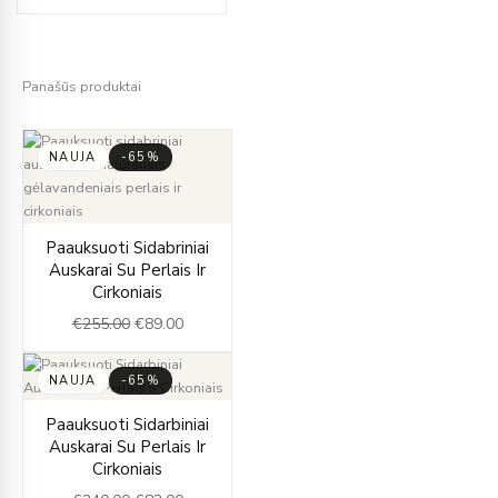
Panašūs produktai
NAUJA
-65%
Original
Current
Paauksuoti Sidabriniai
price
price
Auskarai Su Perlais Ir
was:
is:
Cirkoniais
€255.00.
€89.00.
€
255.00
€
89.00
NAUJA
-65%
Original
Current
Paauksuoti Sidarbiniai
price
price
Auskarai Su Perlais Ir
was:
is:
Cirkoniais
€240.00.
€83.00.