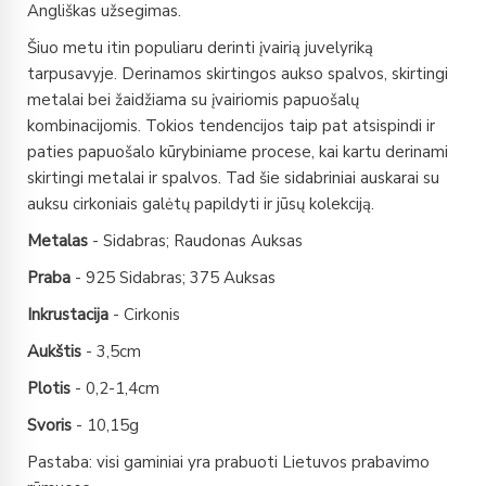
Angliškas užsegimas.
Šiuo metu itin populiaru derinti įvairią juvelyriką
tarpusavyje. Derinamos skirtingos aukso spalvos, skirtingi
metalai bei žaidžiama su įvairiomis papuošalų
kombinacijomis. Tokios tendencijos taip pat atsispindi ir
paties papuošalo kūrybiniame procese, kai kartu derinami
skirtingi metalai ir spalvos. Tad šie sidabriniai auskarai su
auksu cirkoniais galėtų papildyti ir jūsų kolekciją.
Metalas
- Sidabras; Raudonas Auksas
Praba
- 925 Sidabras; 375 Auksas
Inkrustacija
- Cirkonis
Aukštis
- 3,5cm
Plotis
- 0,2-1,4cm
Svoris
- 10,15g
Pastaba: visi gaminiai yra prabuoti Lietuvos prabavimo