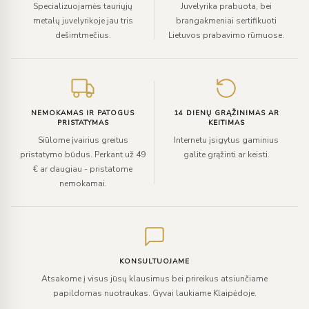
Specializuojamės tauriųjų
Juvelyrika prabuota, bei
metalų juvelyrikoje jau tris
brangakmeniai sertifikuoti
dešimtmečius.
Lietuvos prabavimo rūmuose.
NEMOKAMAS IR PATOGUS
14 DIENŲ GRĄŽINIMAS AR
PRISTATYMAS
KEITIMAS
Siūlome įvairius greitus
Internetu įsigytus gaminius
pristatymo būdus. Perkant už 49
galite grąžinti ar keisti.
€ ar daugiau - pristatome
nemokamai.
KONSULTUOJAME
Atsakome į visus jūsų klausimus bei prireikus atsiunčiame
papildomas nuotraukas. Gyvai laukiame Klaipėdoje.