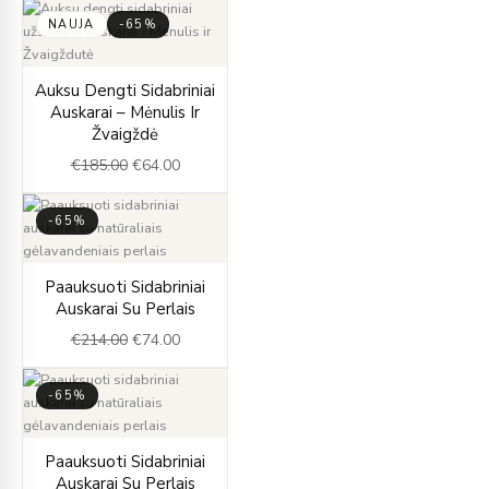
NAUJA
-65%
Original
Current
Auksu Dengti Sidabriniai
price
price
Auskarai – Mėnulis Ir
was:
is:
Žvaigždė
€185.00.
€64.00.
€
185.00
€
64.00
-65%
Original
Current
Paauksuoti Sidabriniai
price
price
Auskarai Su Perlais
was:
is:
€
214.00
€
74.00
€214.00.
€74.00.
-65%
Original
Current
Paauksuoti Sidabriniai
price
price
Auskarai Su Perlais