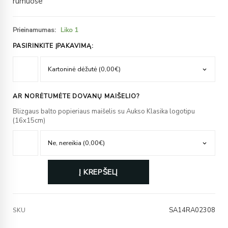
rūmuose
Prieinamumas:
Liko 1
PASIRINKITE ĮPAKAVIMĄ:
AR NORĖTUMĖTE DOVANŲ MAIŠELIO?
Blizgaus balto popieriaus maišelis su Aukso Klasika logotipu
(16x15cm)
Į KREPŠELĮ
SA14RA02308
SKU