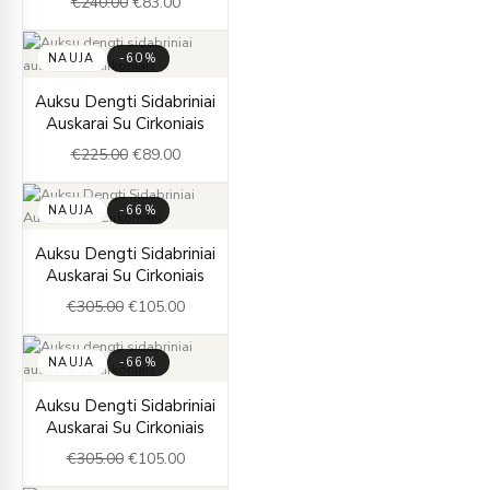
€
240.00
€
83.00
NAUJA
-60%
Original
Current
Auksu Dengti Sidabriniai
price
price
Auskarai Su Cirkoniais
was:
is:
€
225.00
€
89.00
€225.00.
€89.00.
NAUJA
-66%
Original
Current
Auksu Dengti Sidabriniai
price
price
Auskarai Su Cirkoniais
was:
is:
€
305.00
€
105.00
€305.00.
€105.00.
NAUJA
-66%
Original
Current
Auksu Dengti Sidabriniai
price
price
Auskarai Su Cirkoniais
was:
is:
€
305.00
€
105.00
€305.00.
€105.00.