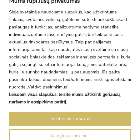
Mums rūpi Jūsų privatumas
PC Molas, Klaipėda
Taikos pr. 141
Šioje svetainėje naudojame slapukus, kad užtikrintume
PC BIG 2, Klaipėda
tinkamą svetainės veikimą, galėtume suteikti auksoKlasika.lt
Šilutės pl. 35
paslaugas ir funkcijas, analizuotume naršymo statistiką,
PC Banginis, Klaipėda
individualizuotume Jūsų naršymo patirtį bei teiktume Jums
NAUJIENLAIŠKIS
aktualius rinkodaros pasiūlymus. Taip pat dalijamės
informacija apie tai, kaip naudojatės mūsų svetaine su mūsų
socialinės žiniasklaidos, reklamos ir analizės partneriais, kurie
Prenumeruokite ir gaukite pasiūlymus, naujienas bei riboto
gali ją sujungti su kita informacija, kurią jiems pateikėte arba
leidimo kolekcijas.
kurią jie surinko naudodamiesi jų paslaugomis. Jūs galite
pasirinkti, kokius duomenis leidžiate mums rinkti spustelėdami
nuorodą „Valdyti pasirinkimus“.
Leisdami visus slapukus, leisite mums užtikrinti geriausią
SIŲSTI
naršymo ir apsipirkimo patirtį.
Prenumeruodami sutinkate su Taisyklėmis ir Privatumo politika.
Leisti visus slapukus
Auksoklasika.lt © 2026 Visos teisės saugomos
Valdyti pasirinkimus
Sprendimas Madiavo.lt