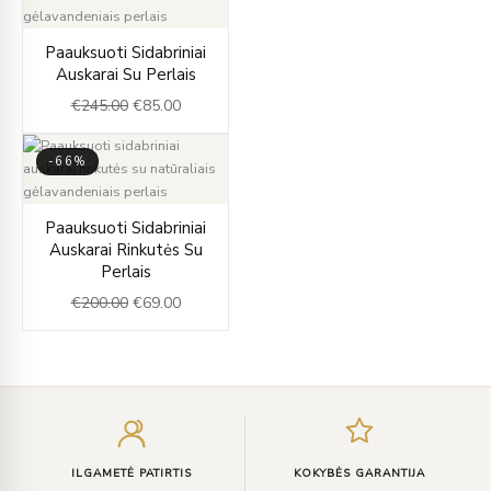
Original
Current
Paauksuoti Sidabriniai
price
price
Auskarai Su Perlais
was:
is:
€
245.00
€
85.00
€245.00.
€85.00.
-66%
Original
Current
Paauksuoti Sidabriniai
price
price
Auskarai Rinkutės Su
was:
is:
Perlais
€200.00.
€69.00.
€
200.00
€
69.00
Įveskite
el.
paštą
ILGAMETĖ PATIRTIS
KOKYBĖS GARANTIJA