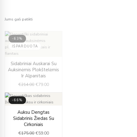
Jums gali patikti
-63%
IŠPARDUOTA
Original
Current
Sidabriniai Auskarai Su
price
price
Auksinėmis Plokštelėmis
was:
is:
Ir Alpanitais
€214.00.
€79.00.
€
214.00
€
79.00
-66%
Original
Current
Auksu Dengtas
price
price
Sidabrinis Žiedas Su
was:
is:
Cirkoniais
€175.00.
€59.00.
€
175.00
€
59.00