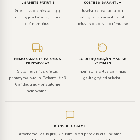
ILGAMETĖ PATIRTIS
KOKYBĖS GARANTIJA
Specializuojamės tauriųjų
Juvelyrika prabuota, bei
metalų juvelyrikoje jau tris
brangakmeniai sertifikuoti
dešimtmečius.
Lietuvos prabavimo rūmuose.
NEMOKAMAS IR PATOGUS
14 DIENŲ GRĄŽINIMAS AR
PRISTATYMAS
KEITIMAS
Siūlome įvairius greitus
Internetu įsigytus gaminius
pristatymo būdus. Perkant už 49
galite grąžinti ar keisti.
€ ar daugiau - pristatome
nemokamai.
KONSULTUOJAME
Atsakome į visus jūsų klausimus bei prireikus atsiunčiame