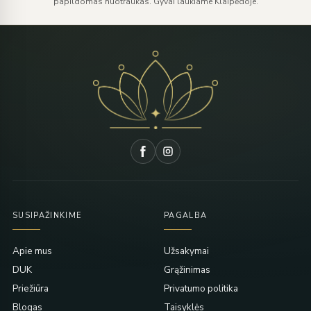
papildomas nuotraukas. Gyvai laukiame Klaipėdoje.
SUSIPAŽINKIME
PAGALBA
Apie mus
Užsakymai
DUK
Grąžinimas
Priežiūra
Privatumo politika
Blogas
Taisyklės