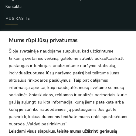
Kontaktai
MUS RASITE
Taikos pr. 139
Mums rūpi Jūsų privatumas
PC Molas, Klaipėda
Taikos pr. 141
Šioje svetainėje naudojame slapukus, kad užtikrintume
PC BIG 2, Klaipėda
tinkamą svetainės veikimą, galėtume suteikti auksoKlasika.lt
Šilutės pl. 35
PC Banginis, Klaipėda
paslaugas ir funkcijas, analizuotume naršymo statistiką,
individualizuotume Jūsų naršymo patirtį bei teiktume Jums
NAUJIENLAIŠKIS
aktualius rinkodaros pasiūlymus. Taip pat dalijamės
informacija apie tai, kaip naudojatės mūsų svetaine su mūsų
Prenumeruokite ir gaukite pasiūlymus, naujienas bei riboto
socialinės žiniasklaidos, reklamos ir analizės partneriais, kurie
leidimo kolekcijas.
gali ją sujungti su kita informacija, kurią jiems pateikėte arba
kurią jie surinko naudodamiesi jų paslaugomis. Jūs galite
pasirinkti, kokius duomenis leidžiate mums rinkti spustelėdami
nuorodą „Valdyti pasirinkimus“.
Leisdami visus slapukus, leisite mums užtikrinti geriausią
SIŲSTI