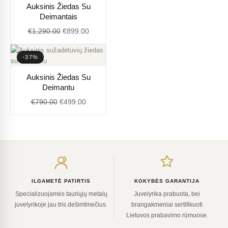
Auksinis Žiedas Su
price
price
Deimantais
was:
is:
€
1,290.00
€
899.00
€1,290.00.
€899.00.
-37%
Original
Current
Auksinis Žiedas Su
price
price
Deimantu
was:
is:
€
790.00
€
499.00
€790.00.
€499.00.
Įveskite
el.
paštą
ILGAMETĖ PATIRTIS
KOKYBĖS GARANTIJA
Specializuojamės tauriųjų metalų
Juvelyrika prabuota, bei
juvelyrikoje jau tris dešimtmečius.
brangakmeniai sertifikuoti
Lietuvos prabavimo rūmuose.