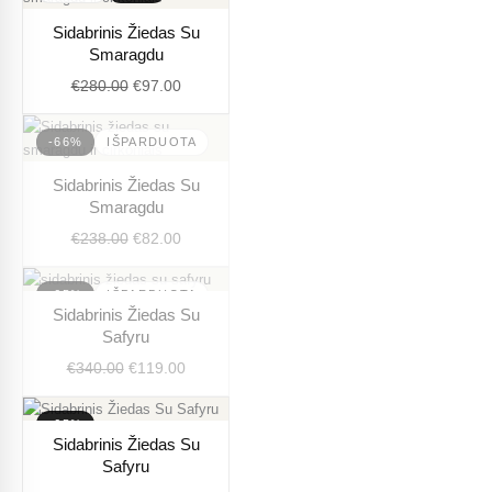
Original
Current
Sidabrinis Žiedas Su
price
price
Smaragdu
was:
is:
€
280.00
€
97.00
€280.00.
€97.00.
-66%
IŠPARDUOTA
Original
Current
Sidabrinis Žiedas Su
price
price
Smaragdu
was:
is:
€
238.00
€
82.00
€238.00.
€82.00.
-65%
IŠPARDUOTA
Original
Current
Sidabrinis Žiedas Su
price
price
Safyru
was:
is:
€
340.00
€
119.00
€340.00.
€119.00.
-65%
Original
Current
Sidabrinis Žiedas Su
price
price
Safyru
was:
is: