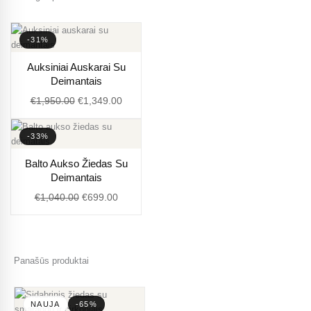
-31%
Original
Current
Auksiniai Auskarai Su
price
price
Deimantais
was:
is:
€
1,950.00
€
1,349.00
€1,950.00.
€1,349.00.
-33%
Original
Current
Balto Aukso Žiedas Su
price
price
Deimantais
was:
is:
€
1,040.00
€
699.00
€1,040.00.
€699.00.
Panašūs produktai
NAUJA
-65%