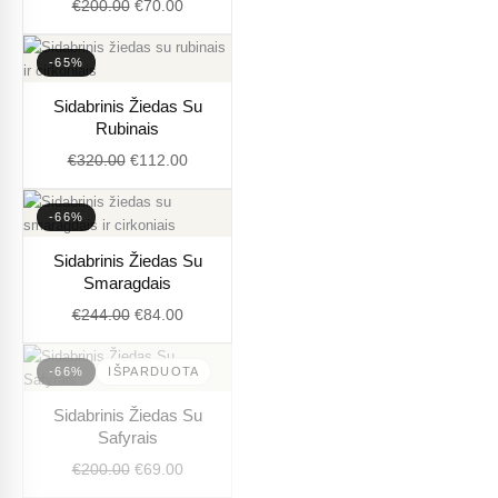
€
200.00
€
70.00
€200.00.
€70.00.
-65%
Original
Current
Sidabrinis Žiedas Su
price
price
Rubinais
was:
is:
€
320.00
€
112.00
€320.00.
€112.00.
-66%
Original
Current
Sidabrinis Žiedas Su
price
price
Smaragdais
was:
is:
€
244.00
€
84.00
€244.00.
€84.00.
-66%
IŠPARDUOTA
Original
Current
Sidabrinis Žiedas Su
price
price
Safyrais
was:
is:
€
200.00
€
69.00
€200.00.
€69.00.