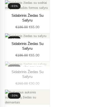
-65%
Original
Current
Sidabrinis Žiedas Su
price
price
Safyru
was:
is:
€
186.00
€
65.00
€186.00.
€65.00.
-65%
Original
Current
Sidabrinis Žiedas Su
price
price
Safyru
was:
is:
€
186.00
€
65.00
€186.00.
€65.00.
-65%
IŠPARDUOTA
Original
Current
Sidabrinis Žiedas Su
price
price
Safyru
was:
is:
€
260.00
€
90.00
€260.00.
€90.00.
-30%
Original
Current