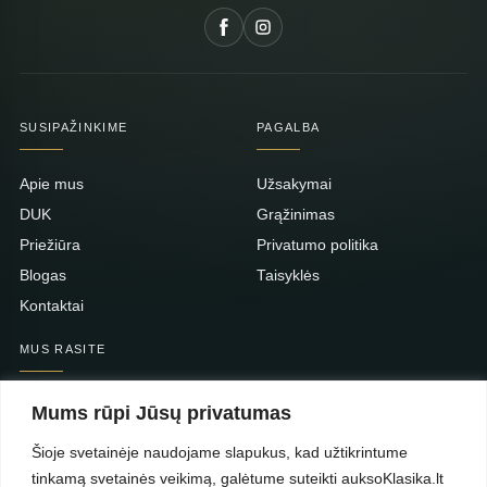
SUSIPAŽINKIME
PAGALBA
Apie mus
Užsakymai
DUK
Grąžinimas
Priežiūra
Privatumo politika
Blogas
Taisyklės
Kontaktai
MUS RASITE
Taikos pr. 139
Mums rūpi Jūsų privatumas
PC Molas, Klaipėda
Taikos pr. 141
Šioje svetainėje naudojame slapukus, kad užtikrintume
PC BIG 2, Klaipėda
tinkamą svetainės veikimą, galėtume suteikti auksoKlasika.lt