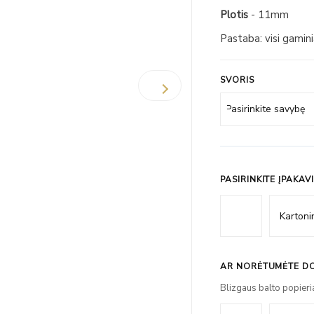
Plotis
- 11mm
Pastaba: visi gamin
SVORIS
PASIRINKITE ĮPAKAV
AR NORĖTUMĖTE DO
Blizgaus balto popieri