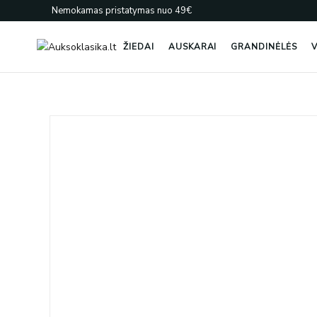
Pereiti
Nemokamas pristatymas nuo 49€
prie
turinio
ŽIEDAI
AUSKARAI
GRANDINĖLĖS
V