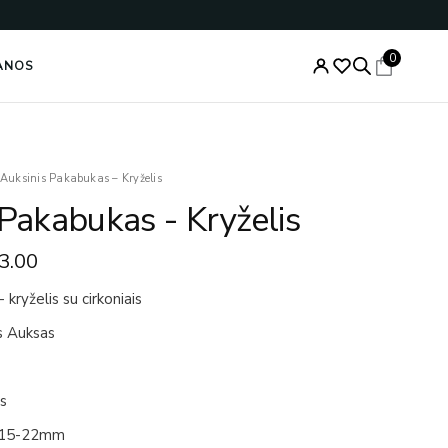
0
ANOS
Price
Auksinis Pakabukas – Kryželis
range:
 Pakabukas - Kryželis
€207.00
through
3.00
€213.00
 kryželis su cirkoniais
s Auksas
is
 15-22mm