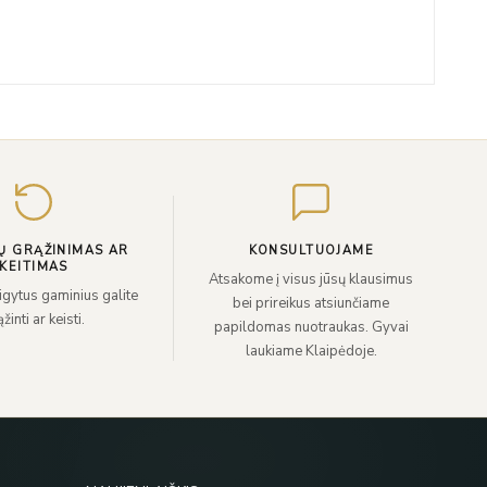
Įveskite
el.
paštą
Ų GRĄŽINIMAS AR
KONSULTUOJAME
KEITIMAS
Atsakome į visus jūsų klausimus
sigytus gaminius galite
bei prireikus atsiunčiame
žinti ar keisti.
papildomas nuotraukas. Gyvai
laukiame Klaipėdoje.