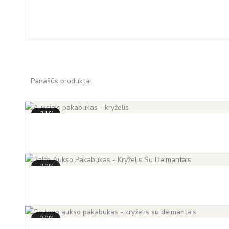
-35%
Panašūs produktai
-31%
-30%
-30%