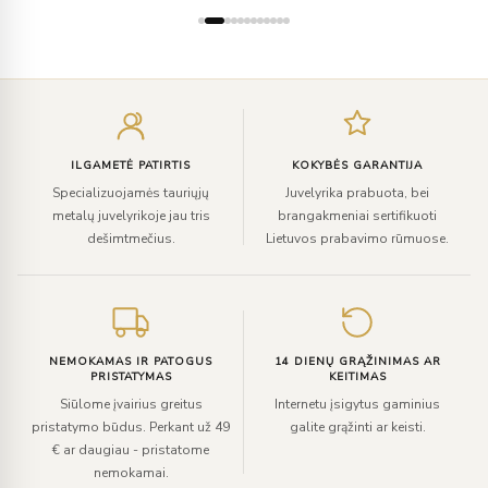
Įveskite
el.
paštą
ILGAMETĖ PATIRTIS
KOKYBĖS GARANTIJA
Specializuojamės tauriųjų
Juvelyrika prabuota, bei
metalų juvelyrikoje jau tris
brangakmeniai sertifikuoti
dešimtmečius.
Lietuvos prabavimo rūmuose.
NEMOKAMAS IR PATOGUS
14 DIENŲ GRĄŽINIMAS AR
PRISTATYMAS
KEITIMAS
Siūlome įvairius greitus
Internetu įsigytus gaminius
pristatymo būdus. Perkant už 49
galite grąžinti ar keisti.
€ ar daugiau - pristatome
nemokamai.