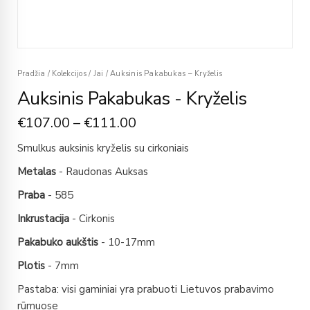
Pradžia
/
Kolekcijos
/
Jai
/
Auksinis Pakabukas – Kryželis
Auksinis Pakabukas - Kryželis
€
107.00
–
€
111.00
Smulkus auksinis kryželis su cirkoniais
Metalas
- Raudonas Auksas
Praba
- 585
Inkrustacija
- Cirkonis
Pakabuko aukštis
- 10-17mm
Plotis
- 7mm
Pastaba: visi gaminiai yra prabuoti Lietuvos prabavimo
rūmuose