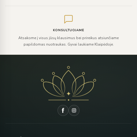
KONSULTUOJAME
Atsakome į visus jūsų klausimus bei prireikus atsiunčiame
papildomas nuotraukas. Gyvai laukiame Klaipėdoje.