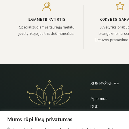
ILGAMETĖ PATIRTIS
KOKYBĖS GARA
Specializuojamės tauriųjų metalų
Juvelyrika prabuo
juvelyrikoje jau tris dešimtmečius.
brangakmeniai sert
Lietuvos prabavimo
SUSIPAŽINKIME
Apie mus
DUK
Priežiūra
Mums rūpi Jūsų privatumas
Blogas