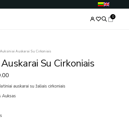
0
nal
Current
Auksiniai Auskarai Su Cirkoniais
price
 Auskarai Su Cirkoniais
is:
.00.
€119.00.
.00
tiniai auskarai su žaliais cirkoniais
s Auksas
is