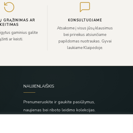
paštą
Ų GRĄŽINIMAS AR
KONSULTUOJAME
KEITIMAS
Atsakome į visus jūsų klausimus
sigytus gaminius galite
bei prireikus atsiunčiame
žinti ar keisti.
papildomas nuotraukas. Gyvai
laukiame Klaipėdoje.
NAUJIENLAIŠKIS
Prenumeruokite ir gaukite pasiūlymus,
naujienas bei riboto leidimo kolekcijas.
SIŲSTI