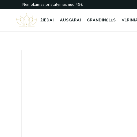
Pereiti
Nemokamas pristatymas nuo 49€
prie
turinio
ŽIEDAI
AUSKARAI
GRANDINĖLĖS
VĖRINI