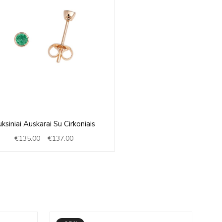
Price
ksiniai Auskarai Su Cirkoniais
range:
€
135.00
–
€
137.00
€135.00
through
€137.00