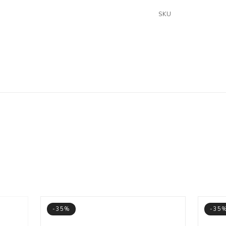
SKU
-35%
-35