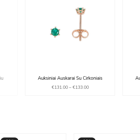
t
Price
iu
Auksiniai Auskarai Su Cirkoniais
Au
range:
€
131.00
–
€
133.00
€131.00
.
through
€133.00