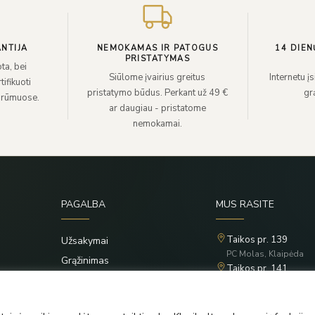
NTIJA
NEMOKAMAS IR PATOGUS
14 DIEN
PRISTATYMAS
ta, bei
Siūlome įvairius greitus
Internetu į
ifikuoti
pristatymo būdus. Perkant už 49 €
grą
 rūmuose.
ar daugiau - pristatome
nemokamai.
PAGALBA
MUS RASITE
Taikos pr. 139
Užsakymai
PC Molas, Klaipėda
Grąžinimas
Taikos pr. 141
Privatumo politika
PC BIG 2, Klaipėda
Šilutės pl. 35
Taisyklės
PC Banginis, Klaipėda