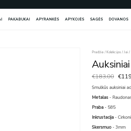
AI
PAKABUKAI
APYRANKĖS
APYKOJĖS
SAGĖS
DOVANOS
Origi
produkto
Pradžia
/
Kolekcijos
/
Jai
/
price
kiekis:
Auksiniai
was:
Auksiniai
€183
Auskarai
€
183.00
€
119
Su
Cirkoniais
Smulkūs auksiniai ada
Metalas
- Raudona
Praba
- 585
Inkrustacija
- Cirkon
Skersmuo
- 3mm