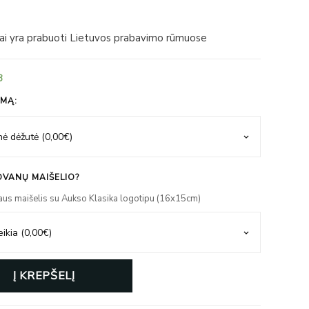
iai yra prabuoti Lietuvos prabavimo rūmuose
3
IMĄ:
VANŲ MAIŠELIO?
aus maišelis su Aukso Klasika logotipu (16x15cm)
Į KREPŠELĮ