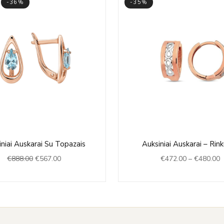
-36%
-35%
Original
Current
P
niai Auskarai Su Topazais
Auksiniai Auskarai – Rin
price
price
r
€
888.00
€
567.00
€
472.00
–
€
480.00
was:
is:
€
€888.00.
€567.00.
t
€