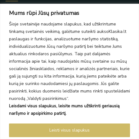
Taikos pr. 139
Mums rūpi Jūsų privatumas
PC Molas, Klaipėda
Taikos pr. 141
Šioje svetainėje naudojame slapukus, kad užtikrintume
PC BIG 2, Klaipėda
tinkamą svetainės veikimą, galėtume suteikti auksoKlasika.lt
Šilutės pl. 35
paslaugas ir funkcijas, analizuotume naršymo statistiką,
PC Banginis, Klaipėda
individualizuotume Jūsų naršymo patirtį bei teiktume Jums
NAUJIENLAIŠKIS
aktualius rinkodaros pasiūlymus. Taip pat dalijamės
informacija apie tai, kaip naudojatės mūsų svetaine su mūsų
socialinės žiniasklaidos, reklamos ir analizės partneriais, kurie
Prenumeruokite ir gaukite pasiūlymus, naujienas bei riboto
gali ją sujungti su kita informacija, kurią jiems pateikėte arba
leidimo kolekcijas.
kurią jie surinko naudodamiesi jų paslaugomis. Jūs galite
pasirinkti, kokius duomenis leidžiate mums rinkti spustelėdami
nuorodą „Valdyti pasirinkimus“.
Leisdami visus slapukus, leisite mums užtikrinti geriausią
SIŲSTI
naršymo ir apsipirkimo patirtį.
Prenumeruodami sutinkate su Taisyklėmis ir Privatumo politika.
Leisti visus slapukus