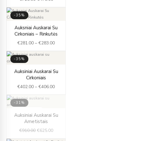
-35%
Price
Auksniai Auskarai Su
range:
Cirkoniais – Rinkutės
€281.00
€
281.00
–
€
283.00
through
€283.00
-35%
Price
Auksiniai Auskarai Su
range:
Cirkoniais
€402.00
€
402.00
–
€
406.00
through
€406.00
-31%
IŠPARDUOTA
Original
Current
Auksiniai Auskarai Su
price
price
Ametistais
was:
is:
€
910.00
€
625.00
€910.00.
€625.00.