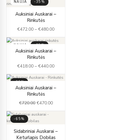
NAUJA
-35%
Price
Auksiniai Auskarai –
range:
Rinkutės
€472.00
€
472.00
–
€
480.00
through
€480.00
NAUJA
-35%
Price
Auksiniai Auskarai –
range:
Rinkutės
€418.00
€
418.00
–
€
440.00
through
€440.00
-35%
Original
Current
Auksiniai Auskarai –
price
price
Rinkutės
was:
is:
€
720.00
€
470.00
€720.00.
€470.00.
-65%
Original
Current
Sidabriniai Auskarai –
price
price
Keturlapis Dobilas