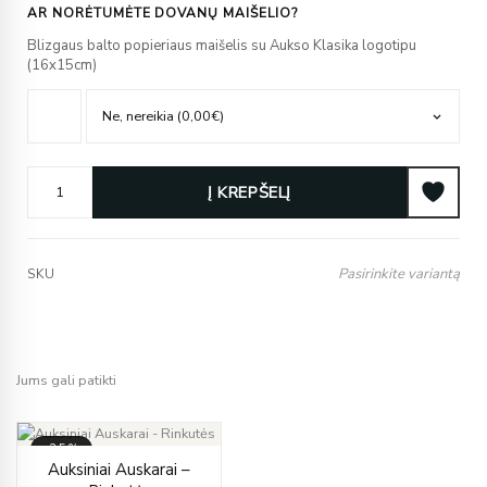
AR NORĖTUMĖTE DOVANŲ MAIŠELIO?
Blizgaus balto popieriaus maišelis su Aukso Klasika logotipu
(16x15cm)
Į KREPŠELĮ
Pasirinkite variantą
SKU
Jums gali patikti
-35%
Price
Auksiniai Auskarai –
range: