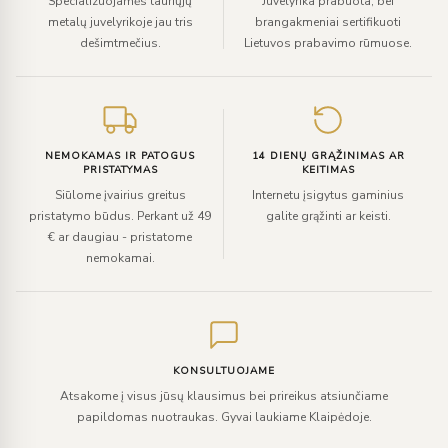
Specializuojamės tauriųjų
Juvelyrika prabuota, bei
metalų juvelyrikoje jau tris
brangakmeniai sertifikuoti
dešimtmečius.
Lietuvos prabavimo rūmuose.
NEMOKAMAS IR PATOGUS
14 DIENŲ GRĄŽINIMAS AR
PRISTATYMAS
KEITIMAS
Siūlome įvairius greitus
Internetu įsigytus gaminius
pristatymo būdus. Perkant už 49
galite grąžinti ar keisti.
€ ar daugiau - pristatome
nemokamai.
KONSULTUOJAME
Atsakome į visus jūsų klausimus bei prireikus atsiunčiame
papildomas nuotraukas. Gyvai laukiame Klaipėdoje.