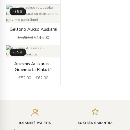
-35%
Original
Current
Geltono Aukso Auskarai
price
price
€
223.00
€
145.00
was:
is:
€223.00.
€145.00.
-35%
Price
Auksinis Auskaras –
range:
Graviruota Rinkutė
€52.00
€
52.00
–
€
62.00
through
€62.00
Įveskite
el.
paštą
ILGAMETĖ PATIRTIS
KOKYBĖS GARANTIJA