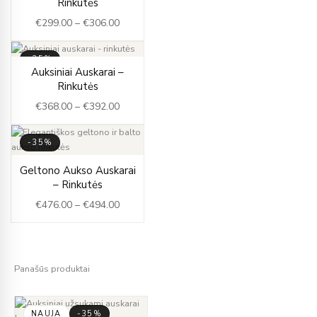
Rinkutės
€299.00
€
299.00
–
€
306.00
through
€306.00
-35%
Price
Auksiniai Auskarai –
range:
Rinkutės
€368.00
€
368.00
–
€
392.00
through
€392.00
-35%
Price
Geltono Aukso Auskarai
range:
– Rinkutės
€476.00
€
476.00
–
€
494.00
through
€494.00
Panašūs produktai
NAUJA
-35%