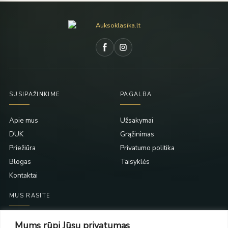
SUSIPAŽINKIME
PAGALBA
Apie mus
Užsakymai
DUK
Grąžinimas
Priežiūra
Privatumo politika
Blogas
Taisyklės
Kontaktai
MUS RASITE
Taikos pr. 139
Mums rūpi Jūsų privatumas