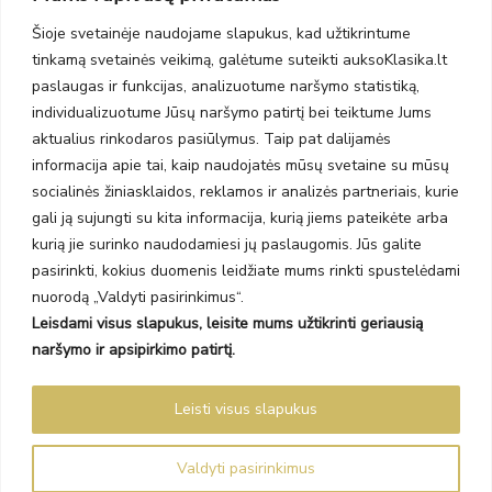
PC Molas, Klaipėda
Taikos pr. 141
Šioje svetainėje naudojame slapukus, kad užtikrintume
PC BIG 2, Klaipėda
tinkamą svetainės veikimą, galėtume suteikti auksoKlasika.lt
Šilutės pl. 35
paslaugas ir funkcijas, analizuotume naršymo statistiką,
PC Banginis, Klaipėda
individualizuotume Jūsų naršymo patirtį bei teiktume Jums
NAUJIENLAIŠKIS
aktualius rinkodaros pasiūlymus. Taip pat dalijamės
informacija apie tai, kaip naudojatės mūsų svetaine su mūsų
socialinės žiniasklaidos, reklamos ir analizės partneriais, kurie
Prenumeruokite ir gaukite pasiūlymus, naujienas bei riboto
gali ją sujungti su kita informacija, kurią jiems pateikėte arba
leidimo kolekcijas.
kurią jie surinko naudodamiesi jų paslaugomis. Jūs galite
pasirinkti, kokius duomenis leidžiate mums rinkti spustelėdami
nuorodą „Valdyti pasirinkimus“.
Leisdami visus slapukus, leisite mums užtikrinti geriausią
SIŲSTI
naršymo ir apsipirkimo patirtį.
Prenumeruodami sutinkate su Taisyklėmis ir Privatumo politika.
Leisti visus slapukus
Auksoklasika.lt © 2026 Visos teisės saugomos
Valdyti pasirinkimus
Sprendimas Madiavo.lt