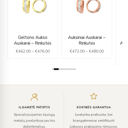
ice
Price
Price
Geltono Aukso
Auksiniai Auskarai –
nge:
range:
range:
Auskarai – Rinkutės
Rinkutės
Ausk
28.00
€462.00
€472.00
€
462.00
–
€
476.00
€
472.00
–
€
480.00
rough
through
through
€
36.00
€476.00
€480.00
Įveskite
el.
paštą
ILGAMETĖ PATIRTIS
KOKYBĖS GARANTIJA
Specializuojamės tauriųjų
Juvelyrika prabuota, bei
metalų juvelyrikoje jau tris
brangakmeniai sertifikuoti
dešimtmečius.
Lietuvos prabavimo rūmuose.