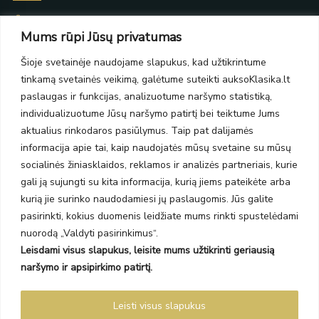
Taikos pr. 139
Mums rūpi Jūsų privatumas
PC Molas, Klaipėda
Taikos pr. 141
Šioje svetainėje naudojame slapukus, kad užtikrintume
PC BIG 2, Klaipėda
tinkamą svetainės veikimą, galėtume suteikti auksoKlasika.lt
Šilutės pl. 35
PC Banginis, Klaipėda
paslaugas ir funkcijas, analizuotume naršymo statistiką,
individualizuotume Jūsų naršymo patirtį bei teiktume Jums
NAUJIENLAIŠKIS
aktualius rinkodaros pasiūlymus. Taip pat dalijamės
informacija apie tai, kaip naudojatės mūsų svetaine su mūsų
Prenumeruokite ir gaukite pasiūlymus, naujienas bei riboto
socialinės žiniasklaidos, reklamos ir analizės partneriais, kurie
leidimo kolekcijas.
gali ją sujungti su kita informacija, kurią jiems pateikėte arba
kurią jie surinko naudodamiesi jų paslaugomis. Jūs galite
pasirinkti, kokius duomenis leidžiate mums rinkti spustelėdami
nuorodą „Valdyti pasirinkimus“.
Leisdami visus slapukus, leisite mums užtikrinti geriausią
SIŲSTI
naršymo ir apsipirkimo patirtį.
Prenumeruodami sutinkate su Taisyklėmis ir Privatumo politika.
Leisti visus slapukus