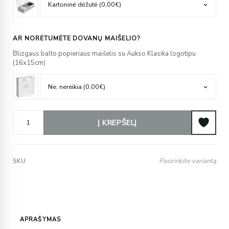
AR NORĖTUMĖTE DOVANŲ MAIŠELIO?
Blizgaus balto popieriaus maišelis su Aukso Klasika logotipu
(16x15cm)
Į KREPŠELĮ
Pasirinkite variantą
SKU
APRAŠYMAS