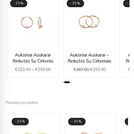
-35%
-35%
-3
ce
Price
Original
Current
Auksiniai Auskarai
Auksiniai Auskarai –
Au
ge:
range:
price
price
Rinkutės Su Cirkoniu
Rinkutės Su Cirkoniais
Rink
49.00
€253.00
was:
is:
€
253.00
–
€
255.00
€
387.00
€
253.00
€
1
rough
through
€387.00.
€253.00.
49.00
€255.00
Panašūs produktai
-35%
-35%
-3