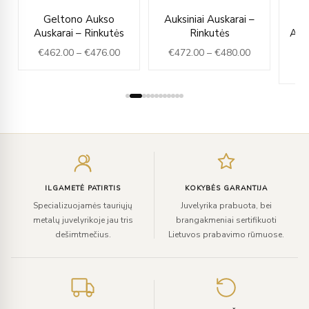
ice
Price
Price
Geltono Aukso
Auksiniai Auskarai –
nge:
range:
range:
Auskarai – Rinkutės
Rinkutės
Ausk
28.00
€462.00
€472.00
€
462.00
–
€
476.00
€
472.00
–
€
480.00
rough
through
through
€
36.00
€476.00
€480.00
Įveskite
el.
paštą
ILGAMETĖ PATIRTIS
KOKYBĖS GARANTIJA
Specializuojamės tauriųjų
Juvelyrika prabuota, bei
metalų juvelyrikoje jau tris
brangakmeniai sertifikuoti
dešimtmečius.
Lietuvos prabavimo rūmuose.