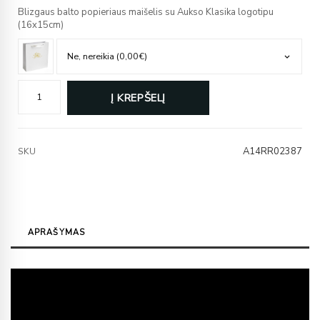
Blizgaus balto popieriaus maišelis su Aukso Klasika logotipu
(16x15cm)
Į KREPŠELĮ
A14RR02387
SKU
APRAŠYMAS