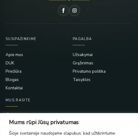
SUSIPAŽINKIME
PAGALBA
Apie mus
Užsakymai
DUK
Grąžinimas
Priežiūra
Privatumo politika
Blogas
Taisyklės
Kontaktai
MUS RASITE
Taikos pr. 139
Mums rūpi Jūsų privatumas
PC Molas, Klaipėda
Taikos pr. 141
Šioje svetainėje naudojame slapukus, kad užtikrintume
PC BIG 2, Klaipėda