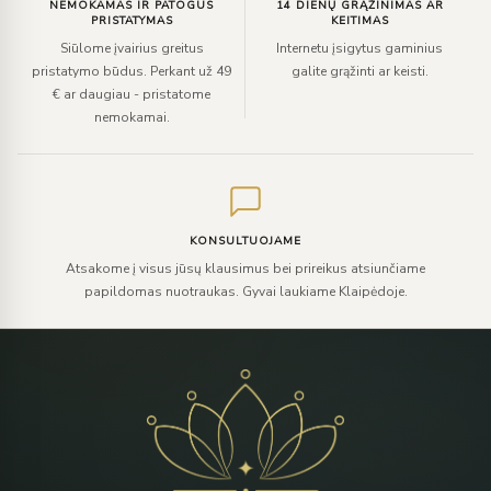
NEMOKAMAS IR PATOGUS
14 DIENŲ GRĄŽINIMAS AR
PRISTATYMAS
KEITIMAS
Siūlome įvairius greitus
Internetu įsigytus gaminius
pristatymo būdus. Perkant už 49
galite grąžinti ar keisti.
€ ar daugiau - pristatome
nemokamai.
KONSULTUOJAME
Atsakome į visus jūsų klausimus bei prireikus atsiunčiame
papildomas nuotraukas. Gyvai laukiame Klaipėdoje.