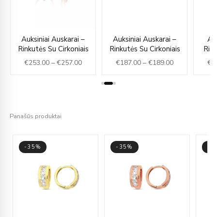
ce
Price
Price
Auksiniai Auskarai –
Auksiniai Auskarai –
Au
ge:
range:
range:
Rinkutės Su Cirkoniais
Rinkutės Su Cirkoniais
Rink
53.00
€253.00
€187.00
€
253.00
–
€
257.00
€
187.00
–
€
189.00
€
2
rough
through
through
55.00
€257.00
€189.00
Panašūs produktai
-35%
-35%
-3