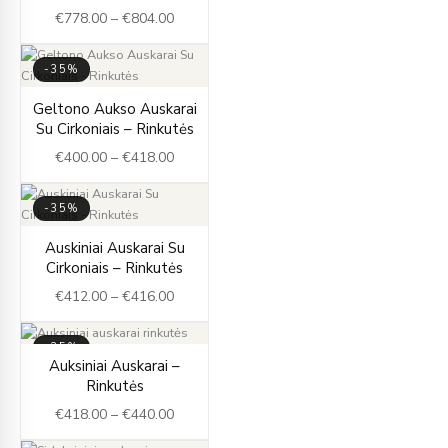
€
778.00
–
€
804.00
through
€804.00
-35%
Price
Geltono Aukso Auskarai
range:
Su Cirkoniais – Rinkutės
€400.00
€
400.00
–
€
418.00
through
€418.00
-35%
Price
Auskiniai Auskarai Su
range:
Cirkoniais – Rinkutės
€412.00
€
412.00
–
€
416.00
through
€416.00
-35%
Price
Auksiniai Auskarai –
range:
Rinkutės
€418.00
€
418.00
–
€
440.00
through
€440.00