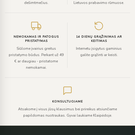
dešimtmečius.
Lietuvos prabavimo rūmuose.
NEMOKAMAS IR PATOGUS
14 DIENŲ GRĄŽINIMAS AR
PRISTATYMAS
KEITIMAS
Siūlome įvairius greitus
Internetu įsigytus gaminius
pristatymo būdus. Perkant už 49
galite grąžinti ar keisti.
€ ar daugiau - pristatome
nemokamai.
KONSULTUOJAME
Atsakome į visus jūsų klausimus bei prireikus atsiunčiame
papildomas nuotraukas. Gyvai laukiame Klaipėdoje.