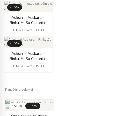
-35%
Price
Auksiniai Auskarai –
range:
Rinkutės Su Cirkoniais
€187.00
€
187.00
–
€
189.00
through
€189.00
-35%
Price
Auksiniai Auskarai –
range:
Rinkutės Su Cirkoniais
€145.00
€
145.00
–
€
195.00
through
€195.00
Panašūs produktai
NAUJA
-35%
Price