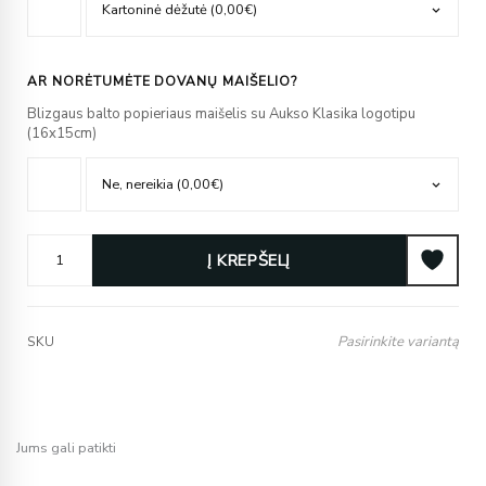
AR NORĖTUMĖTE DOVANŲ MAIŠELIO?
Blizgaus balto popieriaus maišelis su Aukso Klasika logotipu
(16x15cm)
Į KREPŠELĮ
Pasirinkite variantą
SKU
Jums gali patikti