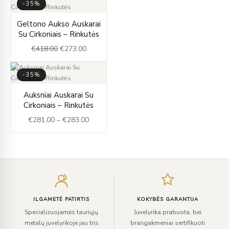
-35%
Original
Current
Geltono Aukso Auskarai
price
price
Su Cirkoniais – Rinkutės
was:
is:
€
418.00
€
273.00
€418.00.
€273.00.
-35%
Price
Auksniai Auskarai Su
range:
Cirkoniais – Rinkutės
€281.00
€
281.00
–
€
283.00
through
€283.00
Įveskite
el.
paštą
ILGAMETĖ PATIRTIS
KOKYBĖS GARANTIJA
Specializuojamės tauriųjų
Juvelyrika prabuota, bei
metalų juvelyrikoje jau tris
brangakmeniai sertifikuoti