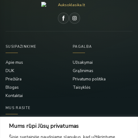
SUSIPAŽINKIME
PAGALBA
Apie mus
Užsakymai
DUK
Grąžinimas
Priežiūra
Privatumo politika
Blogas
Taisyklės
Kontaktai
MUS RASITE
Taikos pr. 139
Mums rūpi Jūsų privatumas
PC Molas, Klaipėda
Taikos pr. 141
Šioje svetainėje naudojame slapukus, kad užtikrintume