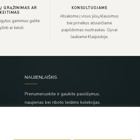
Ų GRĄŽINIMAS AR
KONSULTUOJAME
KEITIMAS
Atsakome į visus jūsų klausimus
sigytus gaminius galite
bei prireikus atsiunčiame
žinti ar keisti.
papildomas nuotraukas. Gyvai
laukiame Klaipėdoje.
NAUJIENLAIŠKIS
Prenumeruokite ir gaukite pasiūlymus,
naujienas bei riboto leidimo kolekcijas.
SIŲSTI
,
Prenumeruodami sutinkate su Taisyklėmis ir
Privatumo politika.