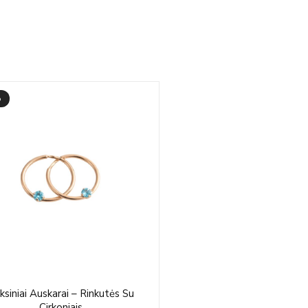
%
Price
ksiniai Auskarai – Rinkutės Su
range:
Cirkoniais