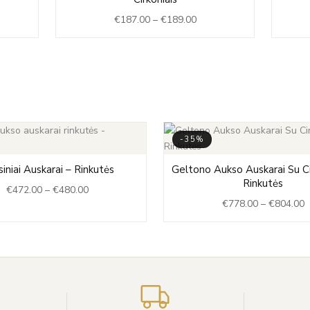
3.00
€187.00
€
187.00
–
€
189.00
ugh
through
7.00
€189.00
-35%
Price
P
iniai Auskarai – Rinkutės
Geltono Aukso Auskarai Su Ci
range:
r
Rinkutės
€
472.00
–
€
480.00
€472.00
€
€
778.00
–
€
804.00
through
t
€480.00
€