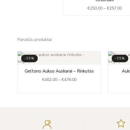
€25
€
253.00
–
€
257.00
thro
€25
Panašūs produktai
-35%
-35%
s
Price
Geltono Aukso Auskarai – Rinkutės
Auks
0
range:
€
462.00
–
€
476.00
h
€462.00
0
through
€476.00