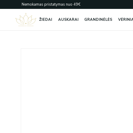
Pereiti
Nemokamas pristatymas nuo 49€
prie
turinio
ŽIEDAI
AUSKARAI
GRANDINĖLĖS
VĖRINI