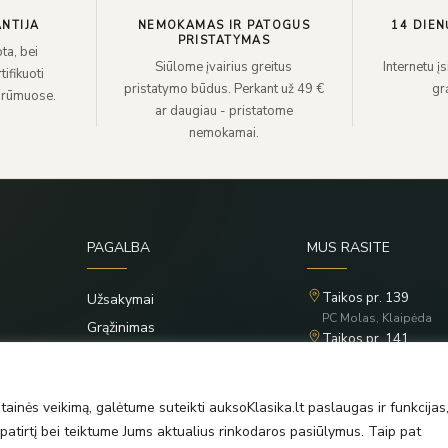
NTIJA
NEMOKAMAS IR PATOGUS
14 DIEN
PRISTATYMAS
ta, bei
Siūlome įvairius greitus
Internetu į
ifikuoti
pristatymo būdus. Perkant už 49 €
grą
 rūmuose.
ar daugiau - pristatome
nemokamai.
PAGALBA
MUS RASITE
Taikos pr. 139
Užsakymai
PC Molas, Klaipėda
Grąžinimas
Taikos pr. 141
Privatumo politika
PC BIG 2, Klaipėda
Šilutės pl. 35
Taisyklės
PC Banginis, Klaipėda
ainės veikimą, galėtume suteikti auksoKlasika.lt paslaugas ir funkcijas
atirtį bei teiktume Jums aktualius rinkodaros pasiūlymus. Taip pat