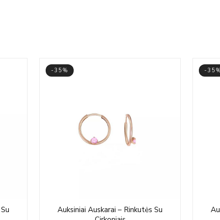
-35%
-35
e
Price
 Su
Auksiniai Auskarai – Rinkutės Su
Au
e:
range:
Cirkoniais