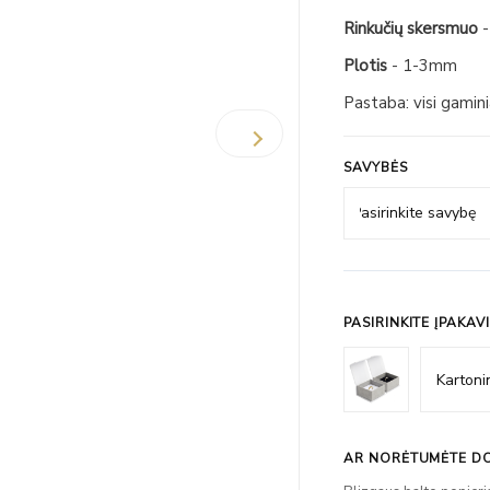
Rinkučių skersmuo
-
Plotis
- 1-3mm
Pastaba: visi gamin
SAVYBĖS
PASIRINKITE ĮPAKAV
AR NORĖTUMĖTE DO