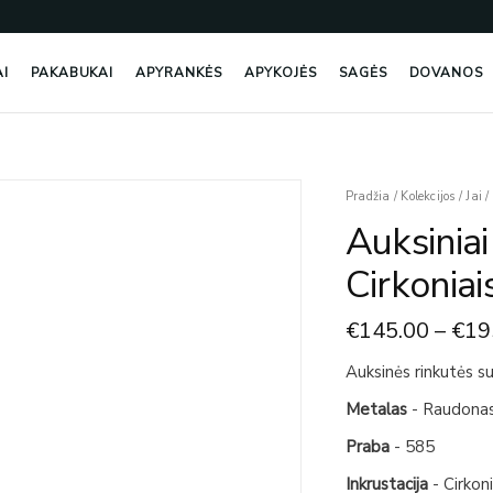
AI
PAKABUKAI
APYRANKĖS
APYKOJĖS
SAGĖS
DOVANOS
produkto
Pradžia
/
Kolekcijos
/
Jai
/
kiekis:
Auksiniai
Auksiniai
Auskarai
Cirkoniai
-
Rinkutės
€
145.00
–
€
19
Su
Cirkoniais
Auksinės rinkutės su
Metalas
- Raudona
Praba
- 585
Inkrustacija
- Cirkon