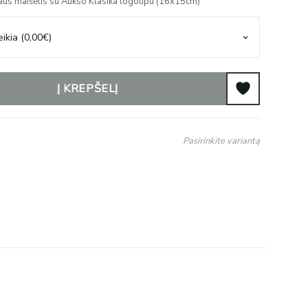
aus maišelis su Aukso Klasika logotipu (16x15cm)
Į KREPŠELĮ
Pasirinkite variantą