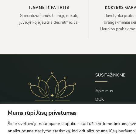
ILGAMETĖ PATIRTIS
KOKYBĖS GARA
Specializuojamės tauriųjų metalų
Juvelyrika prabuo
juvelyrikoje jau tris dešimtmečius.
brangakmeniai sert
Lietuvos prabavimo
SUSIPAŽINKIME
Apie mus
DUK
Priežiūra
Mums rūpi Jūsų privatumas
Blogas
Šioje svetainėje naudojame slapukus, kad užtikrintume tinkamą svet
Kontaktai
analizuotume naršymo statistiką, individualizuotume Jūsų naršymo p