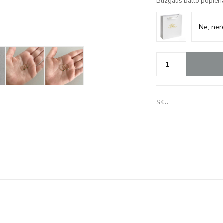
Blizgaus balto popieri
SKU