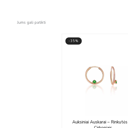
Jums gali patikti
-35%
Pric
Auksiniai Auskarai – Rinkutės
rang
Cirkoniais