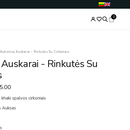
0
Price
Auksiniai Auskarai – Rinkutės Su Cirkoniais
range:
 Auskarai - Rinkutės Su
€145.00
through
s
€195.00
5.00
 khaki spalvos cirkoniais
s Auksas
is