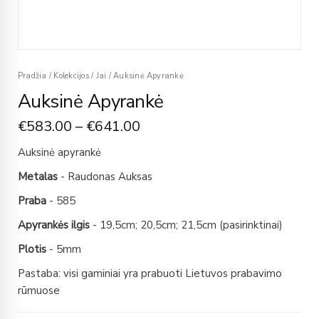
Pradžia
/
Kolekcijos
/
Jai
/
Auksinė Apyrankė
Auksinė Apyrankė
€
583.00
–
€
641.00
Auksinė apyrankė
Metalas
- Raudonas Auksas
Praba
- 585
Apyrankės ilgis
- 19,5cm; 20,5cm; 21,5cm (pasirinktinai)
Plotis
- 5mm
Pastaba: visi gaminiai yra prabuoti Lietuvos prabavimo
rūmuose