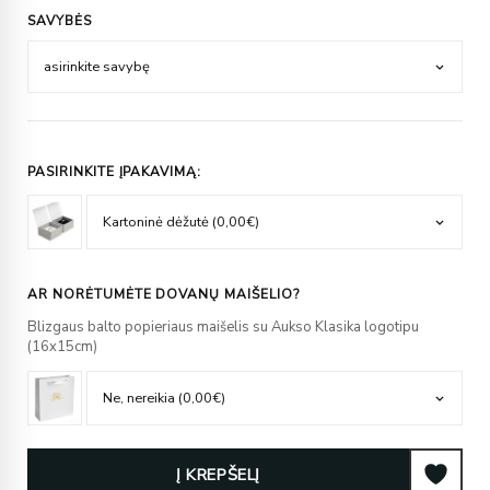
SAVYBĖS
PASIRINKITE ĮPAKAVIMĄ:
AR NORĖTUMĖTE DOVANŲ MAIŠELIO?
Blizgaus balto popieriaus maišelis su Aukso Klasika logotipu
(16x15cm)
Į KREPŠELĮ