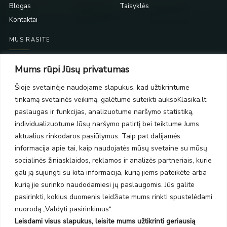
Blogas
Taisyklės
Kontaktai
MUS RASITE
Taikos pr. 139
Mums rūpi Jūsų privatumas
PC Molas, Klaipėda
Taikos pr. 141
Šioje svetainėje naudojame slapukus, kad užtikrintume
PC BIG 2, Klaipėda
tinkamą svetainės veikimą, galėtume suteikti auksoKlasika.lt
Šilutės pl. 35
paslaugas ir funkcijas, analizuotume naršymo statistiką,
PC Banginis, Klaipėda
individualizuotume Jūsų naršymo patirtį bei teiktume Jums
NAUJIENLAIŠKIS
aktualius rinkodaros pasiūlymus. Taip pat dalijamės
informacija apie tai, kaip naudojatės mūsų svetaine su mūsų
socialinės žiniasklaidos, reklamos ir analizės partneriais, kurie
Prenumeruokite ir gaukite pasiūlymus, naujienas bei riboto
gali ją sujungti su kita informacija, kurią jiems pateikėte arba
leidimo kolekcijas.
kurią jie surinko naudodamiesi jų paslaugomis. Jūs galite
pasirinkti, kokius duomenis leidžiate mums rinkti spustelėdami
nuorodą „Valdyti pasirinkimus“.
Leisdami visus slapukus, leisite mums užtikrinti geriausią