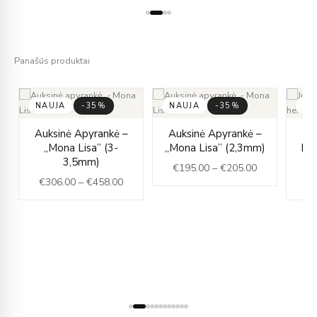
Panašūs produktai
NAUJA
-35%
NAUJA
-35%
NA
ice
Price
Price
Auksinė Apyrankė –
Auksinė Apyrankė –
nge:
range:
range:
„Mona Lisa” (3-
„Mona Lisa” (2,3mm)
Hem
18.00
€306.00
€195.00
3,5mm)
€
195.00
–
€
205.00
rough
through
through
€
306.00
–
€
458.00
€
32.00
€458.00
€205.00