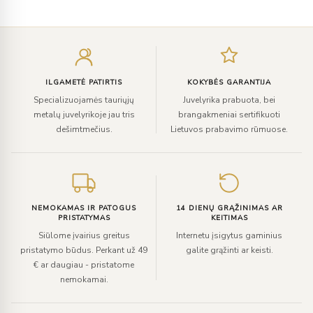
Įveskite
el.
paštą
ILGAMETĖ PATIRTIS
KOKYBĖS GARANTIJA
Specializuojamės tauriųjų
Juvelyrika prabuota, bei
metalų juvelyrikoje jau tris
brangakmeniai sertifikuoti
dešimtmečius.
Lietuvos prabavimo rūmuose.
NEMOKAMAS IR PATOGUS
14 DIENŲ GRĄŽINIMAS AR
PRISTATYMAS
KEITIMAS
Siūlome įvairius greitus
Internetu įsigytus gaminius
pristatymo būdus. Perkant už 49
galite grąžinti ar keisti.
€ ar daugiau - pristatome
nemokamai.