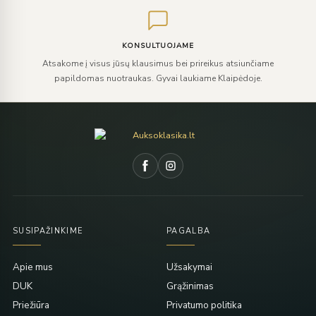
KONSULTUOJAME
Atsakome į visus jūsų klausimus bei prireikus atsiunčiame
papildomas nuotraukas. Gyvai laukiame Klaipėdoje.
SUSIPAŽINKIME
PAGALBA
Apie mus
Užsakymai
DUK
Grąžinimas
Priežiūra
Privatumo politika