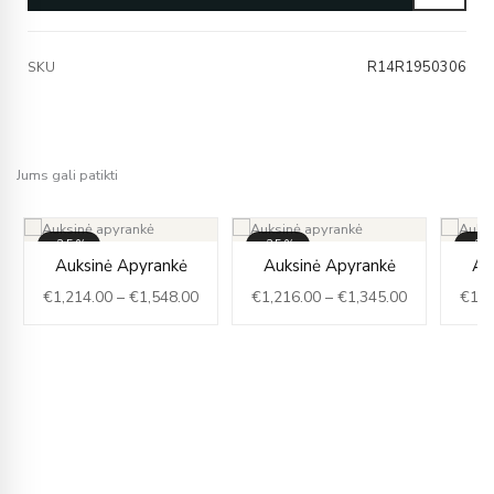
R14R1950306
SKU
Jums gali patikti
-35%
-35%
-3
rice
Price
Price
Auksinė Apyrankė
Auksinė Apyrankė
Au
ange:
range:
range:
€
1,214.00
–
€
1,548.00
€
1,216.00
–
€
1,345.00
€
1,0
1,166.00
€1,214.00
€1,216.00
hrough
through
through
1,379.00
€1,548.00
€1,345.00