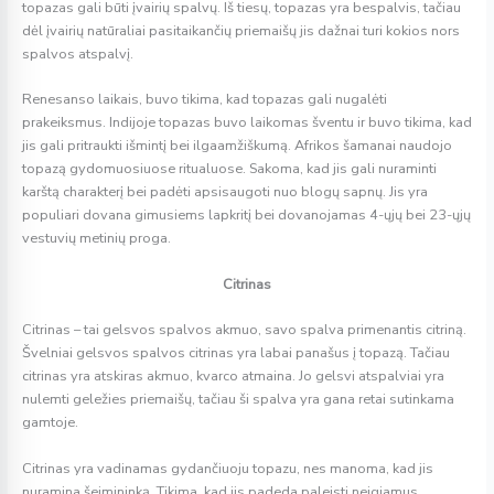
topazas gali būti įvairių spalvų. Iš tiesų, topazas yra bespalvis, tačiau
dėl įvairių natūraliai pasitaikančių priemaišų jis dažnai turi kokios nors
spalvos atspalvį.
Renesanso laikais, buvo tikima, kad topazas gali nugalėti
prakeiksmus. Indijoje topazas buvo laikomas šventu ir buvo tikima, kad
jis gali pritraukti išmintį bei ilgaamžiškumą. Afrikos šamanai naudojo
topazą gydomuosiuose ritualuose. Sakoma, kad jis gali nuraminti
karštą charakterį bei padėti apsisaugoti nuo blogų sapnų. Jis yra
populiari dovana gimusiems lapkritį bei dovanojamas 4-ųjų bei 23-ųjų
vestuvių metinių proga.
Citrinas
Citrinas – tai gelsvos spalvos akmuo, savo spalva primenantis citriną.
Švelniai gelsvos spalvos citrinas yra labai panašus į topazą. Tačiau
citrinas yra atskiras akmuo, kvarco atmaina. Jo gelsvi atspalviai yra
nulemti geležies priemaišų, tačiau ši spalva yra gana retai sutinkama
gamtoje.
Citrinas yra vadinamas gydančiuoju topazu, nes manoma, kad jis
nuramina šeimininką. Tikima, kad jis padeda paleisti neigiamus