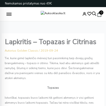
Pereiti
Nemokamas pristatymas nuo 49€
prie
turinio
0
Lapkritis – Topazas ir Citrinas
Autorius
Golden Classic
/
2019-09-24
Tie, kurie gimė lapkričio mėnesį turi pasirinkimą tarp dviejų gražių
brangakmenių – topazo ir citrino. Tikima, kad abu akmenys gali atnešti
ramybę, šilumą ir sėkmę tiems, kurie juos dėvi. Šie brangakmeniai
dažnai yra painiojami vienas su kitu dėl panašios išvaizdos, nors ir yra
atskiri akmenys.
Topazas
Istoriškai, topazais buvo laikomi tik geltoni akmenys ir visi geltoni
akmenys buvo laikomi topazais. Tačiau tai nėra visiškai tikslu, nes