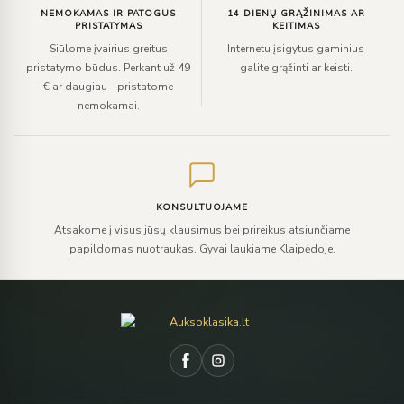
NEMOKAMAS IR PATOGUS
14 DIENŲ GRĄŽINIMAS AR
PRISTATYMAS
KEITIMAS
Siūlome įvairius greitus
Internetu įsigytus gaminius
pristatymo būdus. Perkant už 49
galite grąžinti ar keisti.
€ ar daugiau - pristatome
nemokamai.
KONSULTUOJAME
Atsakome į visus jūsų klausimus bei prireikus atsiunčiame
papildomas nuotraukas. Gyvai laukiame Klaipėdoje.