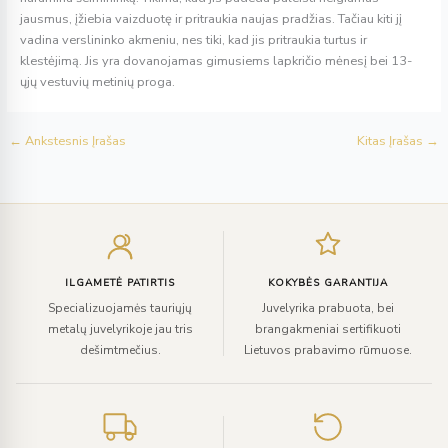
jausmus, įžiebia vaizduotę ir pritraukia naujas pradžias. Tačiau kiti jį
vadina verslininko akmeniu, nes tiki, kad jis pritraukia turtus ir
klestėjimą. Jis yra dovanojamas gimusiems lapkričio mėnesį bei 13-
ųjų vestuvių metinių proga.
←
Ankstesnis Įrašas
Kitas Įrašas
→
Įveskite
el.
paštą
ILGAMETĖ PATIRTIS
KOKYBĖS GARANTIJA
Specializuojamės tauriųjų
Juvelyrika prabuota, bei
metalų juvelyrikoje jau tris
brangakmeniai sertifikuoti
dešimtmečius.
Lietuvos prabavimo rūmuose.