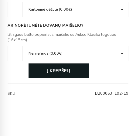
AR NORĖTUMĖTE DOVANŲ MAIŠELIO?
Blizgaus balto popieriaus maišelis su Aukso Klasika logotipu
(16x15cm)
Į KREPŠELĮ
B200063_192-19
SKU