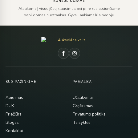
KONSULTUOJAME
Atsakome į visus jūsų klausimus bei prireikus atsiunčiame
papildomas nuotraukas. Gyvai laukiame Klaipėdoje.
SUSIPAŽINKIME
PAGALBA
Apie mus
Užsakymai
DUK
Grąžinimas
Priežiūra
Privatumo politika
Blogas
Taisyklės
Kontaktai