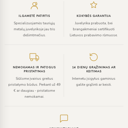
el.
paštą
ILGAMETĖ PATIRTIS
KOKYBĖS GARANTIJA
Specializuojamės tauriųjų
Juvelyrika prabuota, bei
metalų juvelyrikoje jau tris
brangakmeniai sertifikuoti
dešimtmečius.
Lietuvos prabavimo rūmuose.
NEMOKAMAS IR PATOGUS
14 DIENŲ GRĄŽINIMAS AR
PRISTATYMAS
KEITIMAS
Siūlome įvairius greitus
Internetu įsigytus gaminius
pristatymo būdus. Perkant už 49
galite grąžinti ar keisti.
€ ar daugiau - pristatome
nemokamai.