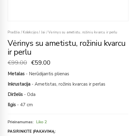
Pradžia
/
Kolekcijos
/
Jai
/
Vėrinys su ametistu, rožiniu kvarcu ir perlu
Vėrinys su ametistu, rožiniu kvarcu
ir perlu
€
99.00
€
59.00
Metalas
- Nerūdijantis plienas
Inkrustacija
- Ametistas, rožinis kvarcas ir perlas
Dirželis
- Oda
Ilgis
- 47 cm
Prieinamumas:
Liko 2
PASIRINKITE ĮPAKAVIMĄ: