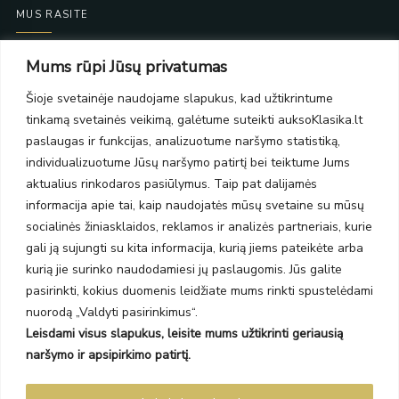
MUS RASITE
Taikos pr. 139
Mums rūpi Jūsų privatumas
PC Molas, Klaipėda
Taikos pr. 141
Šioje svetainėje naudojame slapukus, kad užtikrintume
PC BIG 2, Klaipėda
tinkamą svetainės veikimą, galėtume suteikti auksoKlasika.lt
Šilutės pl. 35
paslaugas ir funkcijas, analizuotume naršymo statistiką,
PC Banginis, Klaipėda
individualizuotume Jūsų naršymo patirtį bei teiktume Jums
NAUJIENLAIŠKIS
aktualius rinkodaros pasiūlymus. Taip pat dalijamės
informacija apie tai, kaip naudojatės mūsų svetaine su mūsų
socialinės žiniasklaidos, reklamos ir analizės partneriais, kurie
Prenumeruokite ir gaukite pasiūlymus, naujienas bei riboto
gali ją sujungti su kita informacija, kurią jiems pateikėte arba
leidimo kolekcijas.
kurią jie surinko naudodamiesi jų paslaugomis. Jūs galite
pasirinkti, kokius duomenis leidžiate mums rinkti spustelėdami
nuorodą „Valdyti pasirinkimus“.
Leisdami visus slapukus, leisite mums užtikrinti geriausią
SIŲSTI
naršymo ir apsipirkimo patirtį.
Prenumeruodami sutinkate su Taisyklėmis ir Privatumo politika.