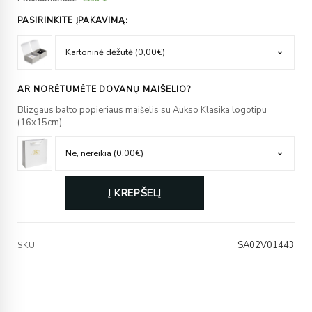
PASIRINKITE ĮPAKAVIMĄ:
AR NORĖTUMĖTE DOVANŲ MAIŠELIO?
Blizgaus balto popieriaus maišelis su Aukso Klasika logotipu
(16x15cm)
Į KREPŠELĮ
SA02V01443
SKU