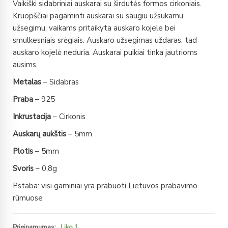
Vaikiški sidabriniai auskarai su širdutės formos cirkoniais.
Kruopščiai pagaminti auskarai su saugiu užsukamu
užsegimu, vaikams pritaikyta auskaro kojele bei
smulkesniais srėgiais. Auskaro užsegimas uždaras, tad
auskaro kojelė neduria. Auskarai puikiai tinka jautrioms
ausims.
Metalas
– Sidabras
Praba
– 925
Inkrustacija
– Cirkonis
Auskarų aukštis
– 5mm
Plotis
– 5mm
Svoris
– 0,8g
Pstaba: visi gaminiai yra prabuoti Lietuvos prabavimo
rūmuose
Prieinamumas:
Liko 1