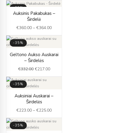
-35%
Price
Auksinis Pakabukas –
range:
Širdelė
€360.00
€
360.00
–
€
364.00
through
€364.00
-35%
Original
Current
Geltono Aukso Auskarai
price
price
– Širdelės
was:
is:
€
332.00
€
217.00
€332.00.
€217.00.
-35%
Price
Auksiniai Auskarai –
range:
Širdelės
€223.00
€
223.00
–
€
225.00
through
€225.00
-35%