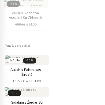
-73%
IŠPARDUOTA
Original
Current
Vaikiški Sidabriniai
price
price
Auskarai Su Cirkoniais
was:
is:
€
88.00
€
24.00
€88.00.
€24.00.
Panašūs produktai
NAUJA
-35%
Price
Auksinis Pakabukas –
range:
Širdelė
€127.00
€
127.00
–
€
131.00
through
€131.00
-63%
Original
Current
Sidabrinis Žiedas Su
price
price