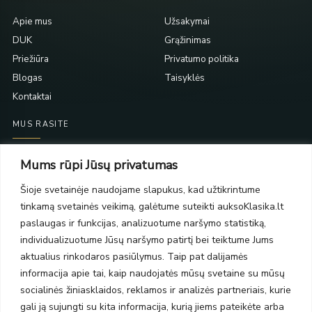
Apie mus
Užsakymai
DUK
Grąžinimas
Priežiūra
Privatumo politika
Blogas
Taisyklės
Kontaktai
MUS RASITE
Taikos pr. 139
Mums rūpi Jūsų privatumas
PC Molas, Klaipėda
Taikos pr. 141
Šioje svetainėje naudojame slapukus, kad užtikrintume
PC BIG 2, Klaipėda
tinkamą svetainės veikimą, galėtume suteikti auksoKlasika.lt
Šilutės pl. 35
paslaugas ir funkcijas, analizuotume naršymo statistiką,
PC Banginis, Klaipėda
individualizuotume Jūsų naršymo patirtį bei teiktume Jums
NAUJIENLAIŠKIS
aktualius rinkodaros pasiūlymus. Taip pat dalijamės
informacija apie tai, kaip naudojatės mūsų svetaine su mūsų
socialinės žiniasklaidos, reklamos ir analizės partneriais, kurie
Prenumeruokite ir gaukite pasiūlymus, naujienas bei riboto
gali ją sujungti su kita informacija, kurią jiems pateikėte arba
leidimo kolekcijas.