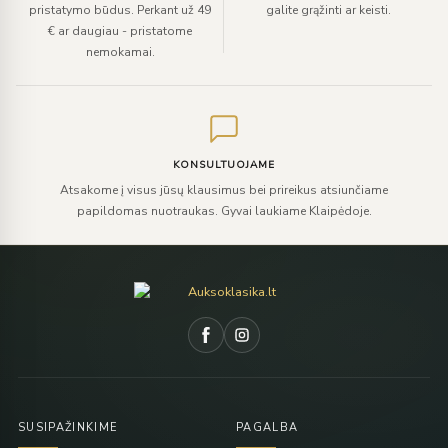
pristatymo būdus. Perkant už 49
galite grąžinti ar keisti.
€ ar daugiau - pristatome
nemokamai.
KONSULTUOJAME
Atsakome į visus jūsų klausimus bei prireikus atsiunčiame
papildomas nuotraukas. Gyvai laukiame Klaipėdoje.
SUSIPAŽINKIME
PAGALBA