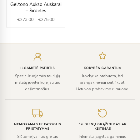
Price
Geltono Aukso Auskarai
range:
– Širdelės
€273.00
€
273.00
–
€
275.00
through
€275.00
Įveskite
el.
paštą
ILGAMETĖ PATIRTIS
KOKYBĖS GARANTIJA
Specializuojamės tauriųjų
Juvelyrika prabuota, bei
metalų juvelyrikoje jau tris
brangakmeniai sertifikuoti
dešimtmečius.
Lietuvos prabavimo rūmuose.
NEMOKAMAS IR PATOGUS
14 DIENŲ GRĄŽINIMAS AR
PRISTATYMAS
KEITIMAS
Siūlome įvairius greitus
Internetu įsigytus gaminius