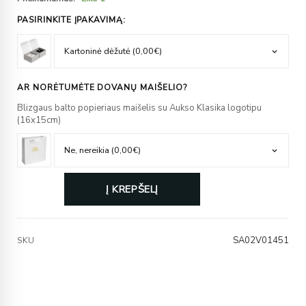
PASIRINKITE ĮPAKAVIMĄ:
AR NORĖTUMĖTE DOVANŲ MAIŠELIO?
Blizgaus balto popieriaus maišelis su Aukso Klasika logotipu
(16x15cm)
Į KREPŠELĮ
SA02V01451
SKU