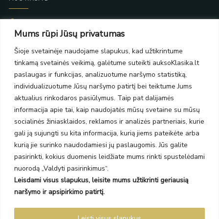
Taikos pr. 139
Mums rūpi Jūsų privatumas
PC Molas, Klaipėda
Taikos pr. 141
Šioje svetainėje naudojame slapukus, kad užtikrintume
PC BIG 2, Klaipėda
tinkamą svetainės veikimą, galėtume suteikti auksoKlasika.lt
Šilutės pl. 35
PC Banginis, Klaipėda
paslaugas ir funkcijas, analizuotume naršymo statistiką,
individualizuotume Jūsų naršymo patirtį bei teiktume Jums
NAUJIENLAIŠKIS
aktualius rinkodaros pasiūlymus. Taip pat dalijamės
informacija apie tai, kaip naudojatės mūsų svetaine su mūsų
Prenumeruokite ir gaukite pasiūlymus, naujienas bei riboto
socialinės žiniasklaidos, reklamos ir analizės partneriais, kurie
leidimo kolekcijas.
gali ją sujungti su kita informacija, kurią jiems pateikėte arba
kurią jie surinko naudodamiesi jų paslaugomis. Jūs galite
pasirinkti, kokius duomenis leidžiate mums rinkti spustelėdami
nuorodą „Valdyti pasirinkimus“.
Leisdami visus slapukus, leisite mums užtikrinti geriausią
SIŲSTI
naršymo ir apsipirkimo patirtį.
Prenumeruodami sutinkate su Taisyklėmis ir Privatumo politika.
Leisti visus slapukus