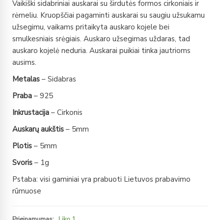
Vaikiški sidabriniai auskarai su širdutės formos cirkoniais ir
rėmeliu. Kruopščiai pagaminti auskarai su saugiu užsukamu
užsegimu, vaikams pritaikyta auskaro kojele bei
smulkesniais srėgiais. Auskaro užsegimas uždaras, tad
auskaro kojelė neduria. Auskarai puikiai tinka jautrioms
ausims.
Metalas
– Sidabras
Praba
– 925
Inkrustacija
– Cirkonis
Auskarų aukštis
– 5mm
Plotis
– 5mm
Svoris
– 1g
Pstaba: visi gaminiai yra prabuoti Lietuvos prabavimo
rūmuose
Prieinamumas:
Liko 1