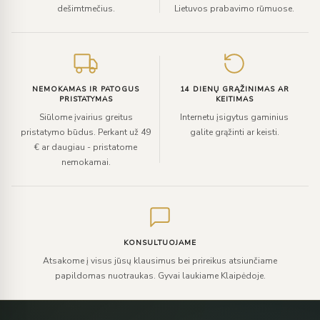
dešimtmečius.
Lietuvos prabavimo rūmuose.
NEMOKAMAS IR PATOGUS
14 DIENŲ GRĄŽINIMAS AR
PRISTATYMAS
KEITIMAS
Siūlome įvairius greitus
Internetu įsigytus gaminius
pristatymo būdus. Perkant už 49
galite grąžinti ar keisti.
€ ar daugiau - pristatome
nemokamai.
KONSULTUOJAME
Atsakome į visus jūsų klausimus bei prireikus atsiunčiame
papildomas nuotraukas. Gyvai laukiame Klaipėdoje.