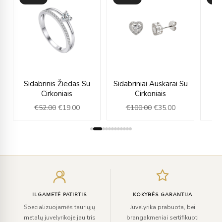
ice
Original
Current
Original
Current
Sidabrinis Žiedas Su
Sidabriniai Auskarai Su
Va
nge:
price
price
price
price
Cirkoniais
Cirkoniais
Au
27.00
was:
is:
was:
is:
€
52.00
€
19.00
€
100.00
€
35.00
rough
€52.00.
€19.00.
€100.00.
€35.00.
31.00
Įveskite
el.
paštą
ILGAMETĖ PATIRTIS
KOKYBĖS GARANTIJA
Specializuojamės tauriųjų
Juvelyrika prabuota, bei
metalų juvelyrikoje jau tris
brangakmeniai sertifikuoti