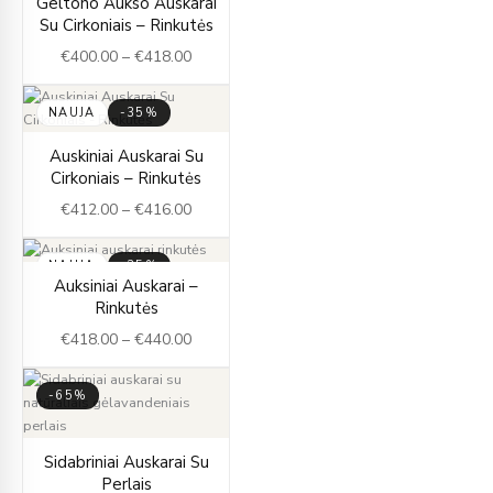
Geltono Aukso Auskarai
range:
Su Cirkoniais – Rinkutės
€400.00
€
400.00
–
€
418.00
through
€418.00
NAUJA
-35%
Price
Auskiniai Auskarai Su
range:
Cirkoniais – Rinkutės
€412.00
€
412.00
–
€
416.00
through
€416.00
NAUJA
-35%
Price
Auksiniai Auskarai –
range:
Rinkutės
€418.00
€
418.00
–
€
440.00
through
€440.00
-65%
Original
Current
Sidabriniai Auskarai Su
price
price
Perlais