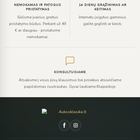
NEMOKAMAS IR PATOGUS
14 DIENŲ GRĄŽINIMAS AR
PRISTATYMAS
KEITIMAS
Siūlome įvairius greitus
Internetu įsigytus gaminius
pristatymo būdus. Perkant už 49
galite grąžinti ar keisti.
€ ar daugiau - pristatome
nemokamai.
KONSULTUOJAME
Atsakome į visus jūsų klausimus bei prireikus atsiunčiame
papildomas nuotraukas. Gyvai laukiame Klaipėdoje.