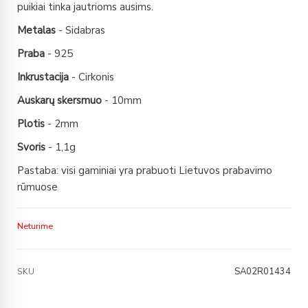
puikiai tinka jautrioms ausims.
Metalas
- Sidabras
Praba
- 925
Inkrustacija
- Cirkonis
Auskarų skersmuo
- 10mm
Plotis
- 2mm
Svoris
- 1,1g
Pastaba: visi gaminiai yra prabuoti Lietuvos prabavimo
rūmuose
Neturime
SA02R01434
SKU