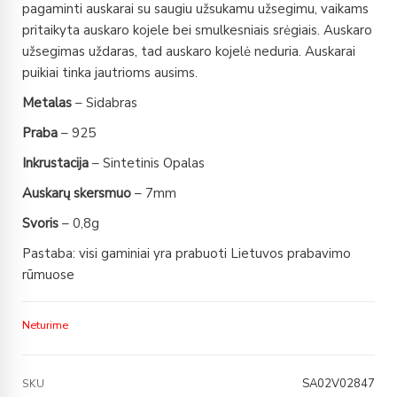
pagaminti auskarai su saugiu užsukamu užsegimu, vaikams
pritaikyta auskaro kojele bei smulkesniais srėgiais. Auskaro
užsegimas uždaras, tad auskaro kojelė neduria. Auskarai
puikiai tinka jautrioms ausims.
Metalas
– Sidabras
Praba
– 925
Inkrustacija
– Sintetinis Opalas
Auskarų skersmuo
– 7mm
Svoris
– 0,8g
Pastaba: visi gaminiai yra prabuoti Lietuvos prabavimo
rūmuose
Neturime
SA02V02847
SKU