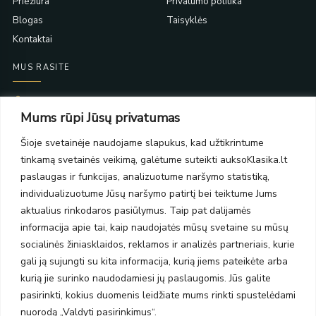
Priežiūra
Privatumo politika
Blogas
Taisyklės
Kontaktai
MUS RASITE
Taikos pr. 139
Mums rūpi Jūsų privatumas
PC Molas, Klaipėda
Taikos pr. 141
Šioje svetainėje naudojame slapukus, kad užtikrintume
PC BIG 2, Klaipėda
tinkamą svetainės veikimą, galėtume suteikti auksoKlasika.lt
Šilutės pl. 35
PC Banginis, Klaipėda
paslaugas ir funkcijas, analizuotume naršymo statistiką,
individualizuotume Jūsų naršymo patirtį bei teiktume Jums
NAUJIENLAIŠKIS
aktualius rinkodaros pasiūlymus. Taip pat dalijamės
informacija apie tai, kaip naudojatės mūsų svetaine su mūsų
Prenumeruokite ir gaukite pasiūlymus, naujienas bei riboto
socialinės žiniasklaidos, reklamos ir analizės partneriais, kurie
leidimo kolekcijas.
gali ją sujungti su kita informacija, kurią jiems pateikėte arba
kurią jie surinko naudodamiesi jų paslaugomis. Jūs galite
pasirinkti, kokius duomenis leidžiate mums rinkti spustelėdami
nuorodą „Valdyti pasirinkimus“.