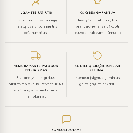
paštą
ILGAMETĖ PATIRTIS
KOKYBĖS GARANTIJA
Specializuojamės tauriųjų
Juvelyrika prabuota, bei
metalų juvelyrikoje jau tris
brangakmeniai sertifikuoti
dešimtmečius.
Lietuvos prabavimo rūmuose.
NEMOKAMAS IR PATOGUS
14 DIENŲ GRĄŽINIMAS AR
PRISTATYMAS
KEITIMAS
Siūlome įvairius greitus
Internetu įsigytus gaminius
pristatymo būdus. Perkant už 49
galite grąžinti ar keisti.
€ ar daugiau - pristatome
nemokamai.
KONSULTUOJAME