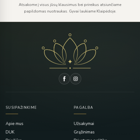
Atsakome į visus jūsų klausimus bei prireikus atsiunčiame
papildomas nuotraukas. Gyvai laukiame Klaipėdoje.
SUSIPAŽINKIME
PAGALBA
Apie mus
Užsakymai
DUK
Grąžinimas