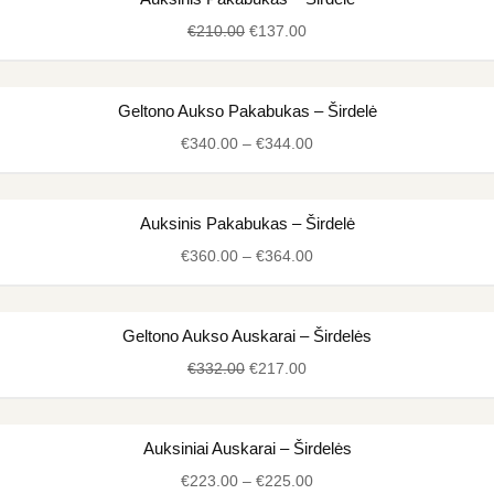
price
price
€
210.00
€
137.00
was:
is:
€210.00.
€137.00.
Price
Geltono Aukso Pakabukas – Širdelė
range:
€
340.00
–
€
344.00
€340.00
through
€344.00
Price
Auksinis Pakabukas – Širdelė
range:
€
360.00
–
€
364.00
€360.00
through
€364.00
Original
Current
Geltono Aukso Auskarai – Širdelės
price
price
€
332.00
€
217.00
was:
is:
€332.00.
€217.00.
Price
Auksiniai Auskarai – Širdelės
range:
€
223.00
–
€
225.00
€223.00