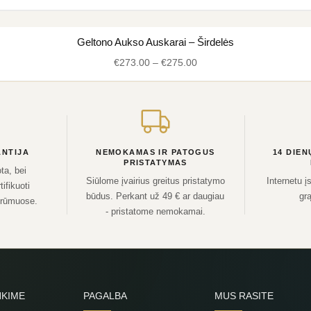
through
€225.00
Price
Geltono Aukso Auskarai – Širdelės
range:
€
273.00
–
€
275.00
€273.00
through
€275.00
NTIJA
NEMOKAMAS IR PATOGUS
14 DIEN
PRISTATYMAS
ta, bei
Siūlome įvairius greitus pristatymo
Internetu į
ifikuoti
būdus. Perkant už 49 € ar daugiau
grą
 rūmuose.
- pristatome nemokamai.
NKIME
PAGALBA
MUS RASITE