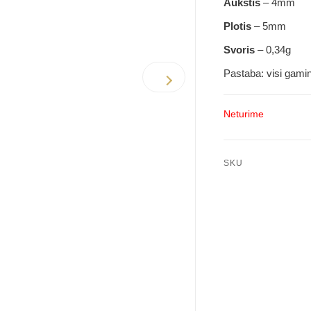
Aukštis
– 4mm
Plotis
– 5mm
Svoris
– 0,34g
Pastaba: visi gami
Neturime
SKU