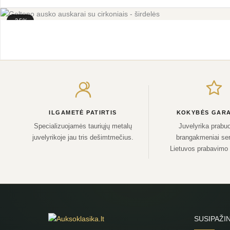
-35%
ILGAMETĖ PATIRTIS
KOKYBĖS GARA
Specializuojamės tauriųjų metalų
Juvelyrika prabuo
juvelyrikoje jau tris dešimtmečius.
brangakmeniai sert
Lietuvos prabavimo
SUSIPAŽI