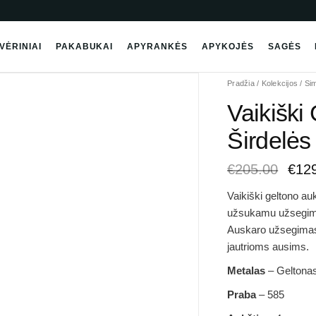
VĖRINIAI
PAKABUKAI
APYRANKĖS
APYKOJĖS
SAGĖS
Orig
Pradžia
/
Kolekcijos
/
Sim
pric
Vaikiški
was
€205
Širdelės
€
205.00
€
12
Vaikiški geltono au
užsukamu užsegimu,
Auskaro užsegimas 
jautrioms ausims.
Metalas
– Geltona
Praba
– 585