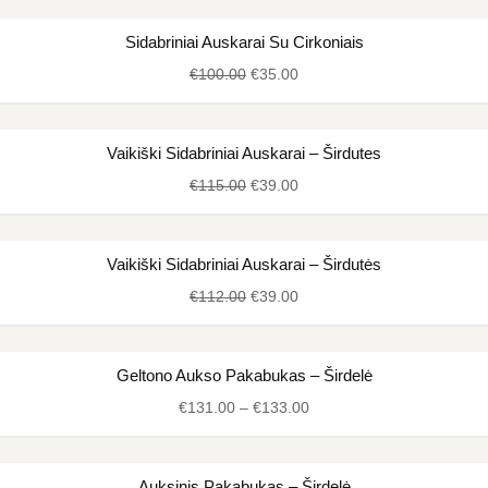
Original
Current
Sidabriniai Auskarai Su Cirkoniais
price
price
€
100.00
€
35.00
was:
is:
€100.00.
€35.00.
Original
Current
Vaikiški Sidabriniai Auskarai – Širdutes
price
price
€
115.00
€
39.00
was:
is:
€115.00.
€39.00.
Original
Current
Vaikiški Sidabriniai Auskarai – Širdutės
price
price
€
112.00
€
39.00
was:
is:
€112.00.
€39.00.
Price
Geltono Aukso Pakabukas – Širdelė
range:
€
131.00
–
€
133.00
€131.00
through
€133.00
Original
Current
Auksinis Pakabukas – Širdelė