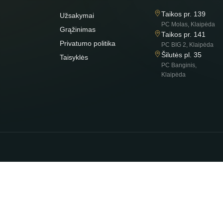
Taikos pr. 139
Užsakymai
PC Molas, Klaipėda
Grąžinimas
Taikos pr. 141
Privatumo politika
PC BIG 2, Klaipėda
Šilutės pl. 35
Taisyklės
PC Banginis,
Klaipėda