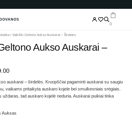
Įveskite
el.
paštą
DOVANOS
0
inal
Current
bolika
/
Vaikiški Geltono Aukso Auskarai – Širdelės
e
price
 Geltono Aukso Auskarai –
:
is:
.00.
€129.00.
9.00
kso auskarai – širdelės. Kruopščiai pagaminti auskarai su saugiu
 vaikams pritaikyta auskaro kojele bei smulkesniais srėgiais.
uždaras, tad auskaro kojelė neduria. Auskarai puikiai tinka
s Auksas