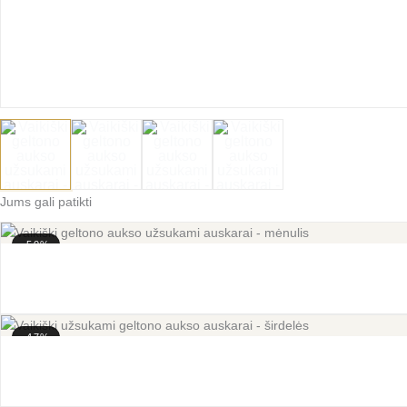
Jums gali patikti
-50%
-47%