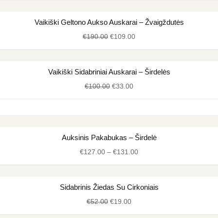
€205.00.
€109.00.
Original
Current
Vaikiški Geltono Aukso Auskarai – Žvaigždutės
price
price
€
190.00
€
109.00
was:
is:
€190.00.
€109.00.
Original
Current
Vaikiški Sidabriniai Auskarai – Širdelės
price
price
€
100.00
€
33.00
was:
is:
€100.00.
€33.00.
Price
Auksinis Pakabukas – Širdelė
range:
€
127.00
–
€
131.00
€127.00
through
€131.00
Original
Current
Sidabrinis Žiedas Su Cirkoniais
price
price
€
52.00
€
19.00
was:
is:
€52.00.
€19.00.