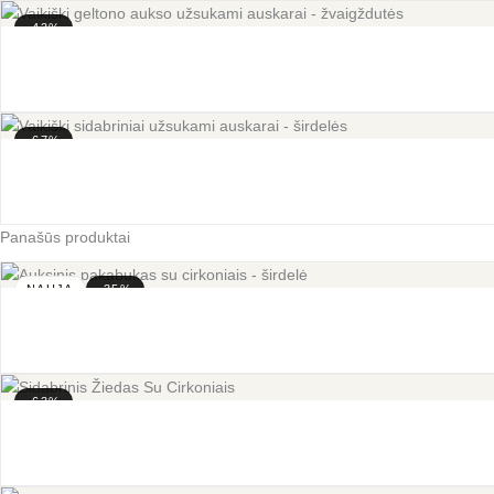
-43%
-67%
Panašūs produktai
NAUJA
-35%
-63%