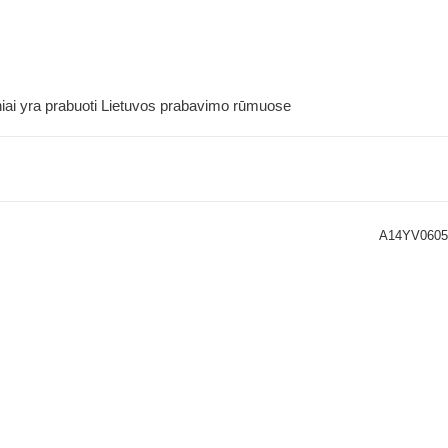
niai yra prabuoti Lietuvos prabavimo rūmuose
A14YV0605