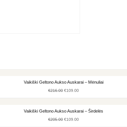
Original
Current
Vaikiški Geltono Aukso Auskarai – Mėnuliai
price
price
€
216.00
€
109.00
was:
is:
€216.00.
€109.00.
Original
Current
Vaikiški Geltono Aukso Auskarai – Širdelės
price
price
€
205.00
€
109.00
was:
is: