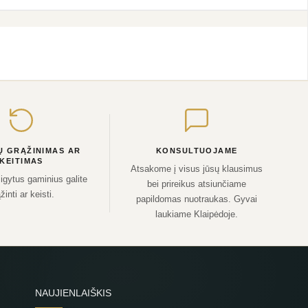
Ų GRĄŽINIMAS AR
KONSULTUOJAME
KEITIMAS
Atsakome į visus jūsų klausimus
sigytus gaminius galite
bei prireikus atsiunčiame
žinti ar keisti.
papildomas nuotraukas. Gyvai
laukiame Klaipėdoje.
NAUJIENLAIŠKIS