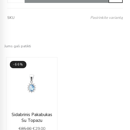
Pasirinkite variantą
SKU
Jums gali patikti
-66%
Original
Current
Sidabrinis Pakabukas
price
price
Su Topazu
was:
is:
€
85.00
€
29.00
€85.00.
€29.00.