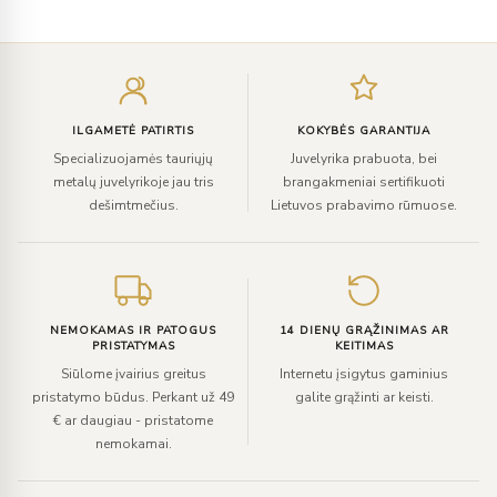
Įveskite
el.
paštą
ILGAMETĖ PATIRTIS
KOKYBĖS GARANTIJA
Specializuojamės tauriųjų
Juvelyrika prabuota, bei
metalų juvelyrikoje jau tris
brangakmeniai sertifikuoti
dešimtmečius.
Lietuvos prabavimo rūmuose.
NEMOKAMAS IR PATOGUS
14 DIENŲ GRĄŽINIMAS AR
PRISTATYMAS
KEITIMAS
Siūlome įvairius greitus
Internetu įsigytus gaminius
pristatymo būdus. Perkant už 49
galite grąžinti ar keisti.
€ ar daugiau - pristatome
nemokamai.