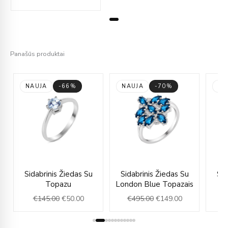
Panašūs produktai
NAUJA
-66%
NAUJA
-70%
NA
rent
Original
Current
Original
Current
Sidabrinis Žiedas Su
Sidabrinis Žiedas Su
Sid
e
price
price
price
price
Topazu
London Blue Topazais
was:
is:
was:
is:
€
145.00
€
50.00
€
495.00
€
149.00
.00.
€145.00.
€50.00.
€495.00.
€149.00.