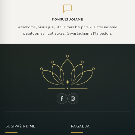
KONSULTUOJAME
Atsakome į visus jūsų klausimus bei prireikus atsiunčiame
papildomas nuotraukas. Gyvai laukiame Klaipėdoje.
SUSIPAŽINKIME
PAGALBA