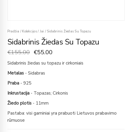
Pradžia
/
Kolekcijos
/
Jai
/
Sidabrinis Žiedas Su Topazu
Sidabrinis Žiedas Su Topazu
€
155.00
€
55.00
Sidabrinis žiedas su topazu ir cirkoniais
Metalas
- Sidabras
Praba
- 925
Inkrustacija
- Topazas; Cirkonis
Žiedo plotis
- 11mm
Pastaba: visi gaminiai yra prabuoti Lietuvos prabavimo
rūmuose