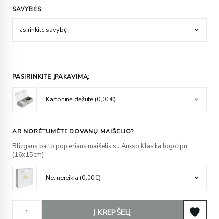
SAVYBĖS
PASIRINKITE ĮPAKAVIMĄ:
AR NORĖTUMĖTE DOVANŲ MAIŠELIO?
Blizgaus balto popieriaus maišelis su Aukso Klasika logotipu
(16x15cm)
Į KREPŠELĮ