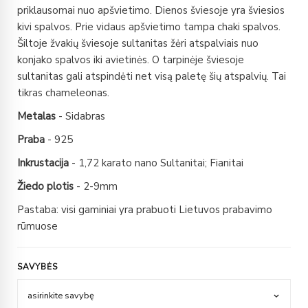
priklausomai nuo apšvietimo. Dienos šviesoje yra šviesios
kivi spalvos. Prie vidaus apšvietimo tampa chaki spalvos.
Šiltoje žvakių šviesoje sultanitas žėri atspalviais nuo
konjako spalvos iki avietinės. O tarpinėje šviesoje
sultanitas gali atspindėti net visą paletę šių atspalvių. Tai
tikras chameleonas.
Metalas
- Sidabras
Praba
- 925
Inkrustacija
- 1,72 karato nano Sultanitai; Fianitai
Žiedo plotis
- 2-9mm
Pastaba: visi gaminiai yra prabuoti Lietuvos prabavimo
rūmuose
SAVYBĖS