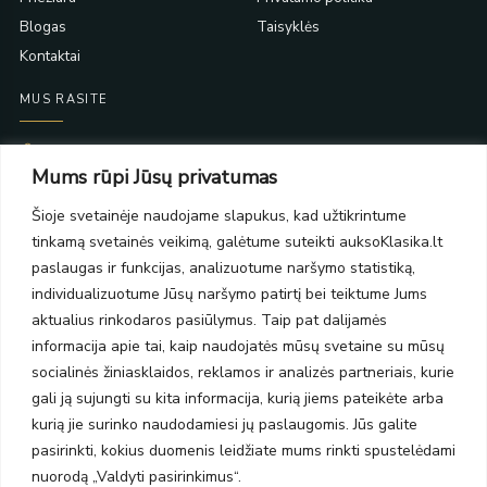
Blogas
Taisyklės
Kontaktai
MUS RASITE
Taikos pr. 139
Mums rūpi Jūsų privatumas
PC Molas, Klaipėda
Taikos pr. 141
Šioje svetainėje naudojame slapukus, kad užtikrintume
PC BIG 2, Klaipėda
tinkamą svetainės veikimą, galėtume suteikti auksoKlasika.lt
Šilutės pl. 35
PC Banginis, Klaipėda
paslaugas ir funkcijas, analizuotume naršymo statistiką,
individualizuotume Jūsų naršymo patirtį bei teiktume Jums
NAUJIENLAIŠKIS
aktualius rinkodaros pasiūlymus. Taip pat dalijamės
informacija apie tai, kaip naudojatės mūsų svetaine su mūsų
Prenumeruokite ir gaukite pasiūlymus, naujienas bei riboto
socialinės žiniasklaidos, reklamos ir analizės partneriais, kurie
leidimo kolekcijas.
gali ją sujungti su kita informacija, kurią jiems pateikėte arba
kurią jie surinko naudodamiesi jų paslaugomis. Jūs galite
pasirinkti, kokius duomenis leidžiate mums rinkti spustelėdami
nuorodą „Valdyti pasirinkimus“.