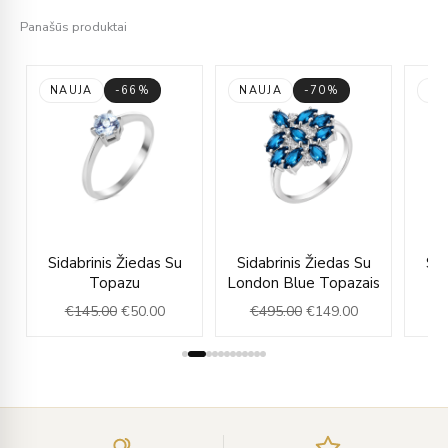
Panašūs produktai
NAUJA
-66%
NAUJA
-70%
NA
rent
Original
Current
Original
Current
Sidabrinis Žiedas Su
Sidabrinis Žiedas Su
Sid
e
price
price
price
price
Topazu
London Blue Topazais
was:
is:
was:
is:
€
145.00
€
50.00
€
495.00
€
149.00
.00.
€145.00.
€50.00.
€495.00.
€149.00.
Įveskite
el.