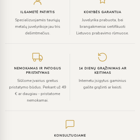
paštą
ILGAMETĖ PATIRTIS
KOKYBĖS GARANTIJA
Specializuojamės tauriųjų
Juvelyrika prabuota, bei
metalų juvelyrikoje jau tris
brangakmeniai sertifikuoti
dešimtmečius.
Lietuvos prabavimo rūmuose.
NEMOKAMAS IR PATOGUS
14 DIENŲ GRĄŽINIMAS AR
PRISTATYMAS
KEITIMAS
Siūlome įvairius greitus
Internetu įsigytus gaminius
pristatymo būdus. Perkant už 49
galite grąžinti ar keisti.
€ ar daugiau - pristatome
nemokamai.
KONSULTUOJAME