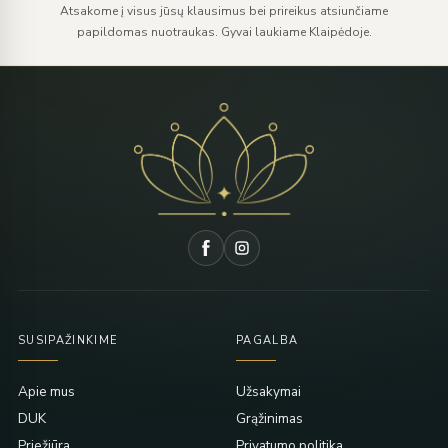
Atsakome į visus jūsų klausimus bei prireikus atsiunčiame
papildomas nuotraukas. Gyvai laukiame Klaipėdoje.
SUSIPAŽINKIME
PAGALBA
Apie mus
Užsakymai
DUK
Grąžinimas
Priežiūra
Privatumo politika