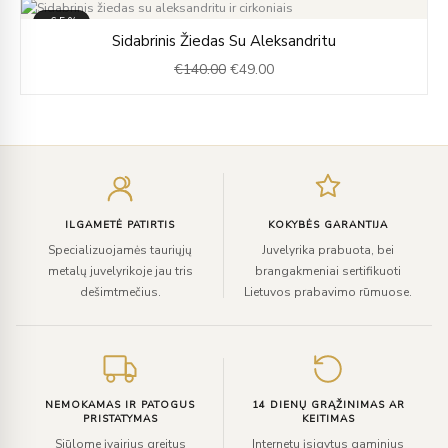
€619.00
-65%
Original
Current
Sidabrinis Žiedas Su Aleksandritu
price
price
€
140.00
€
49.00
was:
is:
€140.00.
€49.00.
Įveskite
el.
paštą
ILGAMETĖ PATIRTIS
KOKYBĖS GARANTIJA
Specializuojamės tauriųjų
Juvelyrika prabuota, bei
metalų juvelyrikoje jau tris
brangakmeniai sertifikuoti
dešimtmečius.
Lietuvos prabavimo rūmuose.
NEMOKAMAS IR PATOGUS
14 DIENŲ GRĄŽINIMAS AR
PRISTATYMAS
KEITIMAS
Siūlome įvairius greitus
Internetu įsigytus gaminius