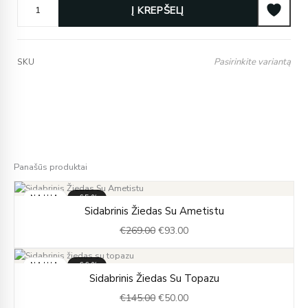
Į KREPŠELĮ
Pasirinkite variantą
SKU
Panašūs produktai
NAUJA
-65%
Original
Current
Sidabrinis Žiedas Su Ametistu
price
price
€
269.00
€
93.00
was:
is:
€269.00.
€93.00.
NAUJA
-66%
Original
Current
Sidabrinis Žiedas Su Topazu
price
price
€
145.00
€
50.00
was:
is: