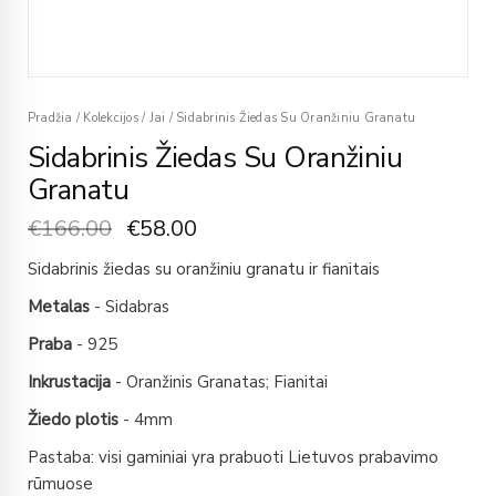
Pradžia
/
Kolekcijos
/
Jai
/
Sidabrinis Žiedas Su Oranžiniu Granatu
Sidabrinis Žiedas Su Oranžiniu
Granatu
€
166.00
€
58.00
Sidabrinis žiedas su oranžiniu granatu ir fianitais
Metalas
- Sidabras
Praba
- 925
Inkrustacija
- Oranžinis Granatas; Fianitai
Žiedo plotis
- 4mm
Pastaba: visi gaminiai yra prabuoti Lietuvos prabavimo
rūmuose