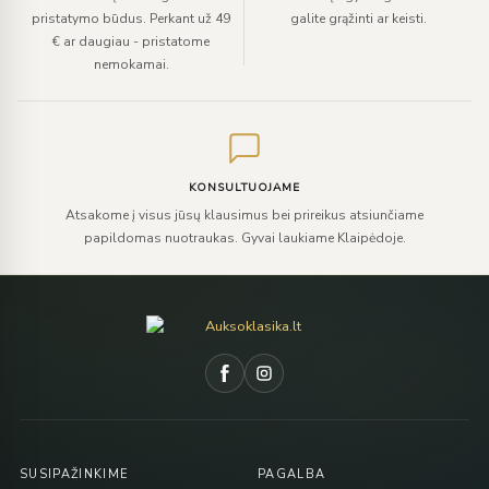
pristatymo būdus. Perkant už 49
galite grąžinti ar keisti.
€ ar daugiau - pristatome
nemokamai.
KONSULTUOJAME
Atsakome į visus jūsų klausimus bei prireikus atsiunčiame
papildomas nuotraukas. Gyvai laukiame Klaipėdoje.
SUSIPAŽINKIME
PAGALBA