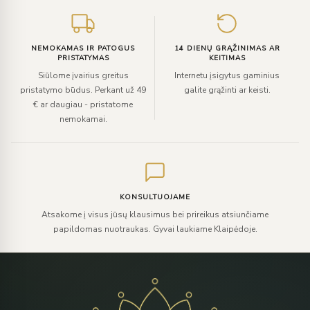
NEMOKAMAS IR PATOGUS
14 DIENŲ GRĄŽINIMAS AR
PRISTATYMAS
KEITIMAS
Siūlome įvairius greitus
Internetu įsigytus gaminius
pristatymo būdus. Perkant už 49
galite grąžinti ar keisti.
€ ar daugiau - pristatome
nemokamai.
KONSULTUOJAME
Atsakome į visus jūsų klausimus bei prireikus atsiunčiame
papildomas nuotraukas. Gyvai laukiame Klaipėdoje.