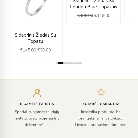
Sidabrinis Žiedas Su
price
price
London Blue Topazais
was:
is:
€
495.00
€
149.00
€495.00.
€149.00.
rent
Original
Current
Sidabrinis Žiedas Su
e
price
price
Topazu
was:
is:
€
145.00
€
50.00
.00.
€145.00.
€50.00.
Įveskite
el.
paštą
ILGAMETĖ PATIRTIS
KOKYBĖS GARANTIJA
Specializuojamės tauriųjų
Juvelyrika prabuota, bei
metalų juvelyrikoje jau tris
brangakmeniai sertifikuoti
dešimtmečius.
Lietuvos prabavimo rūmuose.