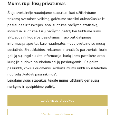
Mums rūpi Jūsų privatumas
PC Molas, Klaipėda
Taikos pr. 141
Šioje svetainėje naudojame slapukus, kad užtikrintume
PC BIG 2, Klaipėda
tinkamą svetainės veikimą, galėtume suteikti auksoKlasika.lt
Šilutės pl. 35
PC Banginis, Klaipėda
paslaugas ir funkcijas, analizuotume naršymo statistiką,
individualizuotume Jūsų naršymo patirtį bei teiktume Jums
NAUJIENLAIŠKIS
aktualius rinkodaros pasiūlymus. Taip pat dalijamės
informacija apie tai, kaip naudojatės mūsų svetaine su mūsų
Prenumeruokite ir gaukite pasiūlymus, naujienas bei riboto
socialinės žiniasklaidos, reklamos ir analizės partneriais, kurie
leidimo kolekcijas.
gali ją sujungti su kita informacija, kurią jiems pateikėte arba
kurią jie surinko naudodamiesi jų paslaugomis. Jūs galite
pasirinkti, kokius duomenis leidžiate mums rinkti spustelėdami
nuorodą „Valdyti pasirinkimus“.
Leisdami visus slapukus, leisite mums užtikrinti geriausią
SIŲSTI
naršymo ir apsipirkimo patirtį.
Prenumeruodami sutinkate su Taisyklėmis ir Privatumo politika.
Leisti visus slapukus
Auksoklasika.lt © 2026 Visos teisės saugomos
Valdyti pasirinkimus