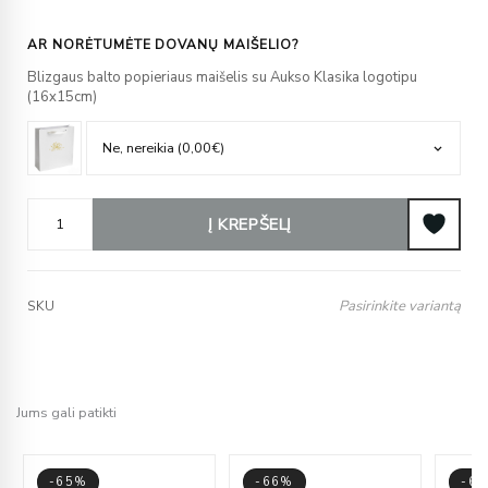
AR NORĖTUMĖTE DOVANŲ MAIŠELIO?
Blizgaus balto popieriaus maišelis su Aukso Klasika logotipu
(16x15cm)
Į KREPŠELĮ
Pasirinkite variantą
SKU
Jums gali patikti
-65%
-66%
-6