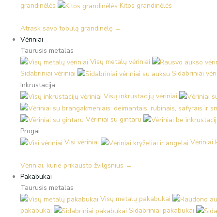
grandinėlės
Kitos grandinėlės
Atrask savo tobulą grandinėlę →
Vėriniai
Taurusis metalas
Visų metalų vėriniai
Sidabriniai vėriniai
Sidabriniai vėr
Inkrustacija
Visų inkrustacijų vėriniai
Vėriniai su gintaru
Progai
Visi vėriniai
Vėriniai 
Vėriniai, kurie prikausto žvilgsnius →
Pakabukai
Taurusis metalas
Visų metalų pakabukai
pakabukai
Sidabriniai pakabukai