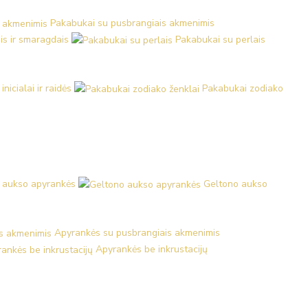
Pakabukai su pusbrangiais akmenimis
is ir smaragdais
Pakabukai su perlais
nicialai ir raidės
Pakabukai zodiako
 aukso apyrankės
Geltono aukso
Apyrankės su pusbrangiais akmenimis
Apyrankės be inkrustacijų