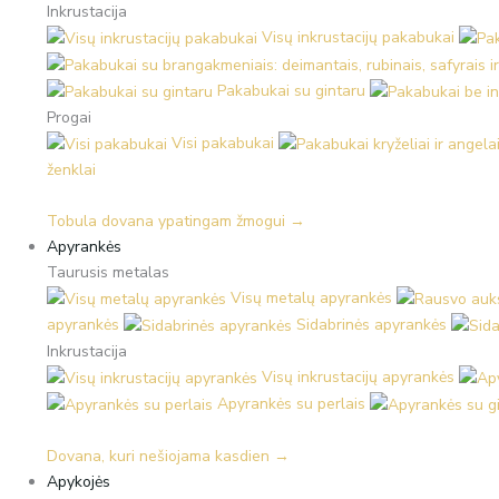
Inkrustacija
Visų inkrustacijų pakabukai
Pakabukai su gintaru
Progai
Visi pakabukai
ženklai
Tobula dovana ypatingam žmogui →
Apyrankės
Taurusis metalas
Visų metalų apyrankės
apyrankės
Sidabrinės apyrankės
Inkrustacija
Visų inkrustacijų apyrankės
Apyrankės su perlais
Dovana, kuri nešiojama kasdien →
Apykojės