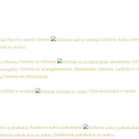
Rausvo aukso vėriniai
Geltono aukso vėrin
iniai su auksu
Vėriniai su cirkoniu
Vėr
Vėriniai su brangakmeniais: deimantais, rubinais, safyrais ir
Vėriniai be inkrustacijų
kryželiai ir angelai
Vėriniai inicialai ir raidės
Raudono aukso pakabukai
Sidabriniai pakabukai su auksu