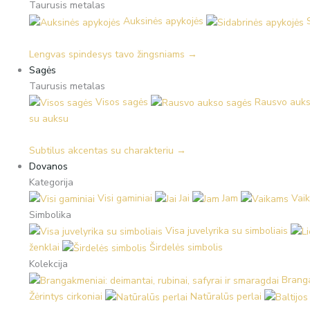
Taurusis metalas
Auksinės apykojės
Lengvas spindesys tavo žingsniams →
Sagės
Taurusis metalas
Visos sagės
Rausvo auks
su auksu
Subtilus akcentas su charakteriu →
Dovanos
Kategorija
Visi gaminiai
Jai
Jam
Vai
Simbolika
Visa juvelyrika su simboliais
ženklai
Širdelės simbolis
Kolekcija
Branga
Žėrintys cirkoniai
Natūralūs perlai