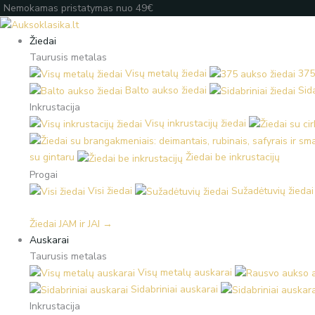
Pereiti
Products
Products
Įveskite
Nemokamas pristatymas nuo 49€
prie
search
search
el.
turinio
paštą
Žiedai
Taurusis metalas
Visų metalų žiedai
375
Balto aukso žiedai
Sida
Inkrustacija
Visų inkrustacijų žiedai
su gintaru
Žiedai be inkrustacijų
Progai
Visi žiedai
Sužadėtuvių žiedai
Žiedai JAM ir JAI →
Auskarai
Taurusis metalas
Visų metalų auskarai
Sidabriniai auskarai
Inkrustacija