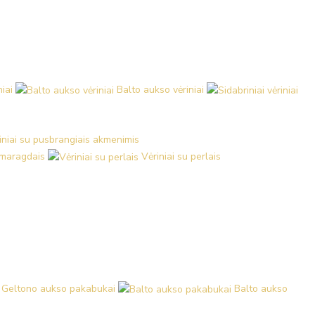
iai
Balto aukso vėriniai
iniai su pusbrangiais akmenimis
 smaragdais
Vėriniai su perlais
Geltono aukso pakabukai
Balto aukso