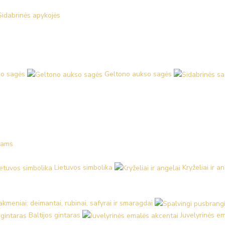
Sidabrinės apykojės
o sagės
Geltono aukso sagės
kams
Lietuvos simbolika
Kryželiai ir a
kmeniai: deimantai, rubinai, safyrai ir smaragdai
Baltijos gintaras
Juvelyrinės e