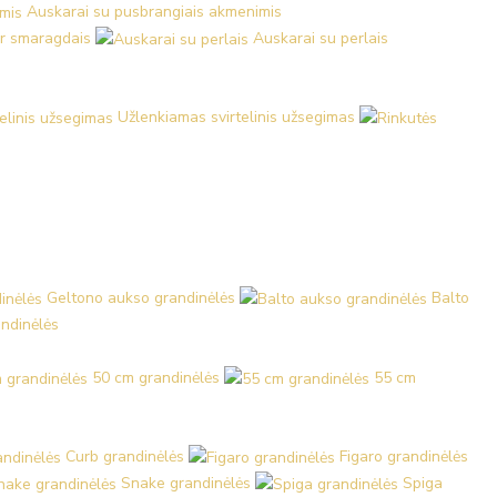
Auskarai su pusbrangiais akmenimis
ir smaragdais
Auskarai su perlais
Užlenkiamas svirtelinis užsegimas
Geltono aukso grandinėlės
Balto
ndinėlės
50 cm grandinėlės
55 cm
Curb grandinėlės
Figaro grandinėlės
Snake grandinėlės
Spiga