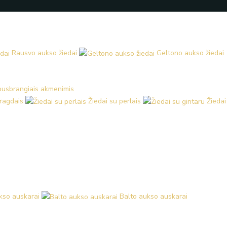
Rausvo aukso žiedai
Geltono aukso žiedai
 pusbrangiais akmenimis
aragdais
Žiedai su perlais
Žiedai
kso auskarai
Balto aukso auskarai