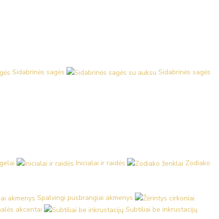
Sidabrinės sagės
Sidabrinės sagės
ngelai
Inicialai ir raidės
Zodiako
Spalvingi pusbrangiai akmenys
malės akcentai
Subtiliai be inkrustacijų