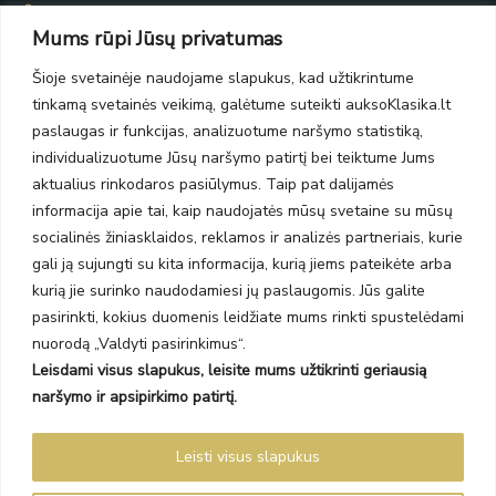
Taikos pr. 139
Mums rūpi Jūsų privatumas
PC Molas, Klaipėda
Taikos pr. 141
Šioje svetainėje naudojame slapukus, kad užtikrintume
PC BIG 2, Klaipėda
tinkamą svetainės veikimą, galėtume suteikti auksoKlasika.lt
Šilutės pl. 35
PC Banginis, Klaipėda
paslaugas ir funkcijas, analizuotume naršymo statistiką,
individualizuotume Jūsų naršymo patirtį bei teiktume Jums
NAUJIENLAIŠKIS
aktualius rinkodaros pasiūlymus. Taip pat dalijamės
informacija apie tai, kaip naudojatės mūsų svetaine su mūsų
Prenumeruokite ir gaukite pasiūlymus, naujienas bei riboto
socialinės žiniasklaidos, reklamos ir analizės partneriais, kurie
leidimo kolekcijas.
gali ją sujungti su kita informacija, kurią jiems pateikėte arba
kurią jie surinko naudodamiesi jų paslaugomis. Jūs galite
pasirinkti, kokius duomenis leidžiate mums rinkti spustelėdami
nuorodą „Valdyti pasirinkimus“.
Leisdami visus slapukus, leisite mums užtikrinti geriausią
SIŲSTI
naršymo ir apsipirkimo patirtį.
Prenumeruodami sutinkate su Taisyklėmis ir Privatumo politika.
Leisti visus slapukus
Auksoklasika.lt © 2026 Visos teisės saugomos