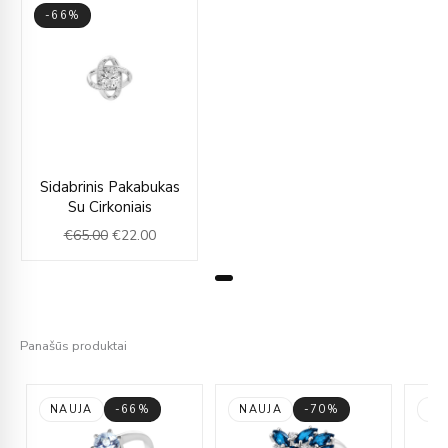
-66%
Original
Current
Sidabrinis Pakabukas
price
price
Su Cirkoniais
was:
is:
€
65.00
€
22.00
€65.00.
€22.00.
Panašūs produktai
NAUJA
-66%
NAUJA
-70%
NA