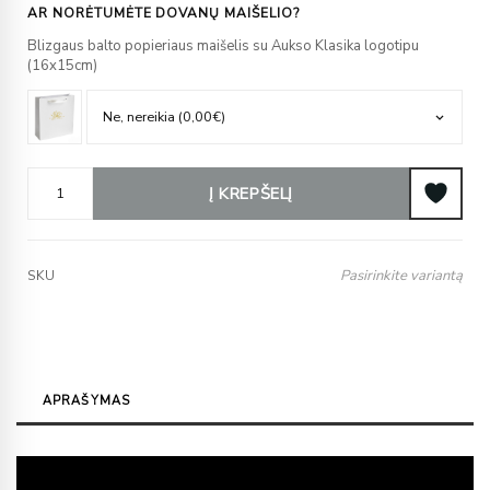
AR NORĖTUMĖTE DOVANŲ MAIŠELIO?
Blizgaus balto popieriaus maišelis su Aukso Klasika logotipu
(16x15cm)
Į KREPŠELĮ
Pasirinkite variantą
SKU
APRAŠYMAS