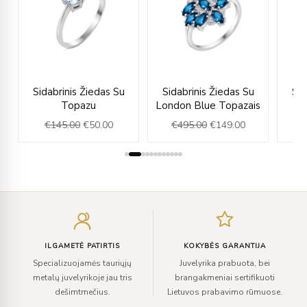
rent
Original
Current
Original
Current
Sidabrinis Žiedas Su
Sidabrinis Žiedas Su
Sid
e
price
price
price
price
Topazu
London Blue Topazais
was:
is:
was:
is:
€
145.00
€
50.00
€
495.00
€
149.00
.00.
€145.00.
€50.00.
€495.00.
€149.00.
Įveskite
el.
paštą
ILGAMETĖ PATIRTIS
KOKYBĖS GARANTIJA
Specializuojamės tauriųjų
Juvelyrika prabuota, bei
metalų juvelyrikoje jau tris
brangakmeniai sertifikuoti
dešimtmečius.
Lietuvos prabavimo rūmuose.