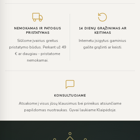
NEMOKAMAS IR PATOGUS
14 DIENŲ GRĄŽINIMAS AR
PRISTATYMAS
KEITIMAS
Siūlome įvairius greitus
Internetu įsigytus gaminius
pristatymo būdus. Perkant už 49
galite grąžinti ar keisti.
€ ar daugiau - pristatome
nemokamai.
KONSULTUOJAME
Atsakome į visus jūsų klausimus bei prireikus atsiunčiame
papildomas nuotraukas. Gyvai laukiame Klaipėdoje.