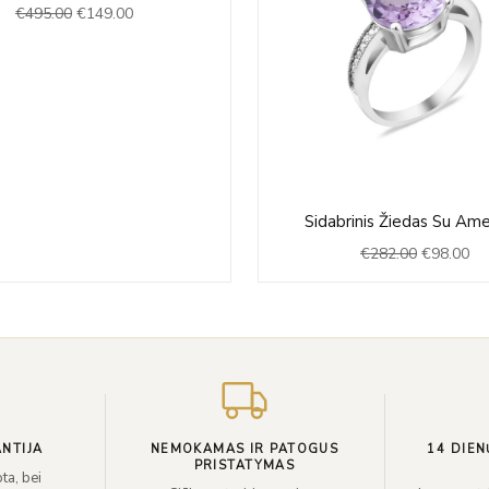
€
495.00
€
149.00
€495.00.
€149.00.
Original
Cu
Sidabrinis Žiedas Su Ame
price
pri
€
282.00
€
98.00
was:
is:
€282.00.
€9
NTIJA
NEMOKAMAS IR PATOGUS
14 DIEN
PRISTATYMAS
ta, bei