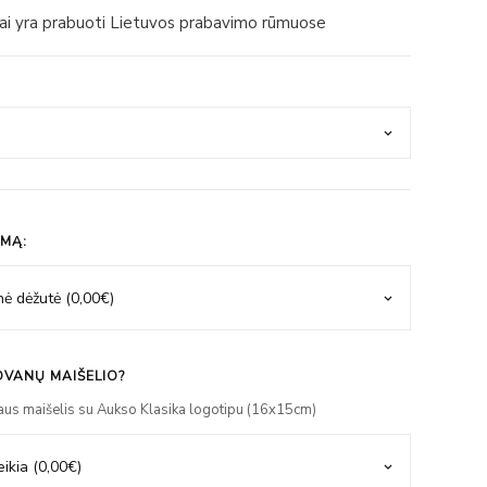
iai yra prabuoti Lietuvos prabavimo rūmuose
IMĄ:
VANŲ MAIŠELIO?
aus maišelis su Aukso Klasika logotipu (16x15cm)