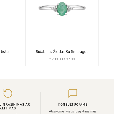
rrent
Original
Current
tistu
Sidabrinis Žiedas Su Smaragdu
ce
price
price
€
280.00
€
97.00
was:
is:
8.00.
€280.00.
€97.00.
Įveskite
el.
paštą
Ų GRĄŽINIMAS AR
KONSULTUOJAME
KEITIMAS
Atsakome į visus jūsų klausimus