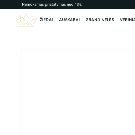
Pereiti
Nemokamas pristatymas nuo 49€
prie
turinio
ŽIEDAI
AUSKARAI
GRANDINĖLĖS
VĖRINI