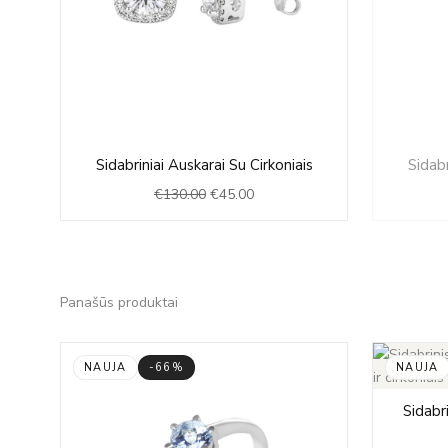
Original
Current
Sidabriniai Auskarai Su Cirkoniais
Sidabr
price
price
€
130.00
€
45.00
was:
is:
€130.00.
€45.00.
Panašūs produktai
NAUJA
-66%
NAUJA
Sidabr