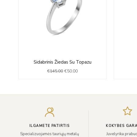
Original
Current
Sidabrinis Žiedas Su Topazu
price
price
€
145.00
€
50.00
was:
is:
€145.00.
€50.00.
ILGAMETĖ PATIRTIS
KOKYBĖS GARA
Specializuojamės tauriųjų metalų
Juvelyrika prabuo