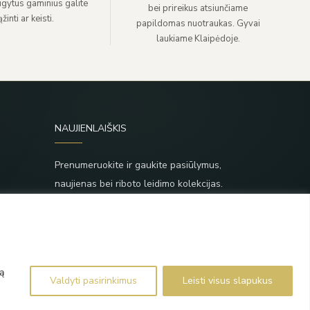
sigytus gaminius galite
bei prireikus atsiunčiame
žinti ar keisti.
papildomas nuotraukas. Gyvai
laukiame Klaipėdoje.
NAUJIENLAIŠKIS
Prenumeruokite ir gaukite pasiūlymus,
naujienas bei riboto leidimo kolekcijas.
SIŲSTI
,
Prenumeruodami sutinkate su Taisyklėmis ir
Privatumo politika.
ą
Valdyti pasirinkimus
Leisti visus slapukus