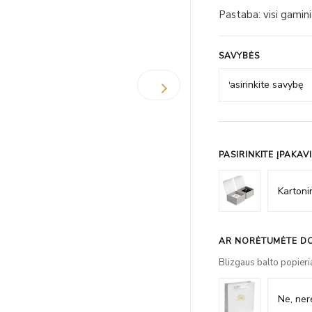
Pastaba: visi gamin
SAVYBĖS
PASIRINKITE ĮPAKAV
AR NORĖTUMĖTE DO
Blizgaus balto popieri