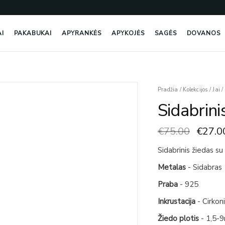
AI
PAKABUKAI
APYRANKĖS
APYKOJĖS
SAGĖS
DOVANOS
Origin
produkto
Pradžia
/
Kolekcijos
/
Jai
/
price
kiekis:
Sidabrini
was:
Sidabrinis
€75.0
Žiedas
€
75.00
€
27.0
Su
Cirkoniais
Sidabrinis žiedas su 
Metalas
- Sidabras
Praba
- 925
Inkrustacija
- Cirkon
Žiedo plotis
- 1,5-