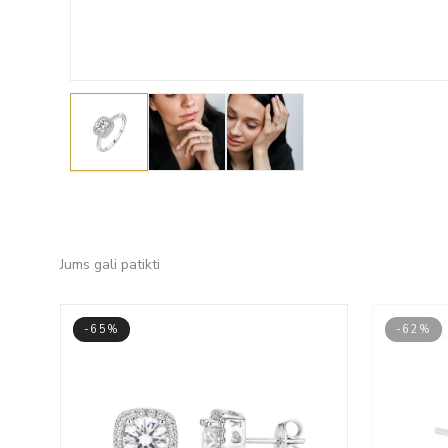
Jums gali patikti
-65%
-62%