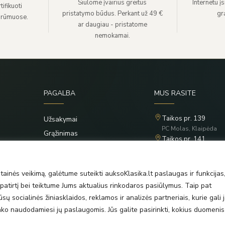
Siūlome įvairius greitus
Internetu į
ifikuoti
pristatymo būdus. Perkant už 49 €
grą
 rūmuose.
ar daugiau - pristatome
nemokamai.
PAGALBA
MUS RASITE
Taikos pr. 139
Užsakymai
PC Molas, Klaipėda
Grąžinimas
Taikos pr. 141
Privatumo politika
PC BIG 2, Klaipėda
Šilutės pl. 35
Taisyklės
PC Banginis, Klaipėda
ainės veikimą, galėtume suteikti auksoKlasika.lt paslaugas ir funkcijas
atirtį bei teiktume Jums aktualius rinkodaros pasiūlymus. Taip pat
ų socialinės žiniasklaidos, reklamos ir analizės partneriais, kurie gali j
rinko naudodamiesi jų paslaugomis. Jūs galite pasirinkti, kokius duomenis