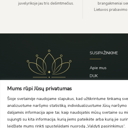
juvelyrikoje jau tris dešimtmečius.
brangakmeniai sert
Lietuvos prabavimo
SUSIPAŽINKIME
Apie mus
DUK
Priežiūra
Mums rūpi Jūsų privatumas
Blogas
Šioje svetainėje naudojame slapukus, kad užtikrintume tinkamą svet
Kontaktai
analizuotume naršymo statistiką, individualizuotume Jūsų naršymo p
dalijamės informacija apie tai, kaip naudojatės mūsų svetaine su mūs
sujungti su kita informacija, kurią jiems pateikėte arba kurią jie su
leidžiate mums rinkti spustelėdami nuorodą „Valdyti pasirinkimus“.