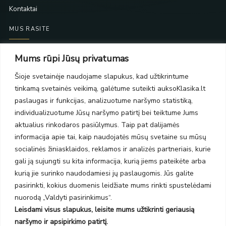
Kontaktai
MUS RASITE
Taikos pr. 139
Mums rūpi Jūsų privatumas
PC Molas, Klaipėda
Taikos pr. 141
Šioje svetainėje naudojame slapukus, kad užtikrintume
PC BIG 2, Klaipėda
tinkamą svetainės veikimą, galėtume suteikti auksoKlasika.lt
Šilutės pl. 35
paslaugas ir funkcijas, analizuotume naršymo statistiką,
PC Banginis, Klaipėda
individualizuotume Jūsų naršymo patirtį bei teiktume Jums
NAUJIENLAIŠKIS
aktualius rinkodaros pasiūlymus. Taip pat dalijamės
informacija apie tai, kaip naudojatės mūsų svetaine su mūsų
socialinės žiniasklaidos, reklamos ir analizės partneriais, kurie
Prenumeruokite ir gaukite pasiūlymus, naujienas bei riboto
gali ją sujungti su kita informacija, kurią jiems pateikėte arba
leidimo kolekcijas.
kurią jie surinko naudodamiesi jų paslaugomis. Jūs galite
pasirinkti, kokius duomenis leidžiate mums rinkti spustelėdami
nuorodą „Valdyti pasirinkimus“.
Leisdami visus slapukus, leisite mums užtikrinti geriausią
SIŲSTI
naršymo ir apsipirkimo patirtį.