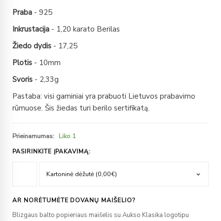
Praba
- 925
Inkrustacija
- 1,20 karato Berilas
Žiedo dydis
- 17,25
Plotis
- 10mm
Svoris
- 2,33g
Pastaba: visi gaminiai yra prabuoti Lietuvos prabavimo
rūmuose. Šis žiedas turi berilo sertifikatą.
Prieinamumas:
Liko 1
PASIRINKITE ĮPAKAVIMĄ:
AR NORĖTUMĖTE DOVANŲ MAIŠELIO?
Blizgaus balto popieriaus maišelis su Aukso Klasika logotipu