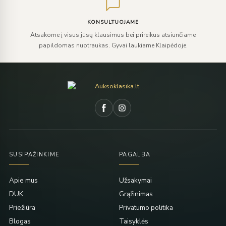
KONSULTUOJAME
Atsakome į visus jūsų klausimus bei prireikus atsiunčiame
papildomas nuotraukas. Gyvai laukiame Klaipėdoje.
SUSIPAŽINKIME
PAGALBA
Apie mus
Užsakymai
DUK
Grąžinimas
Priežiūra
Privatumo politika
Blogas
Taisyklės