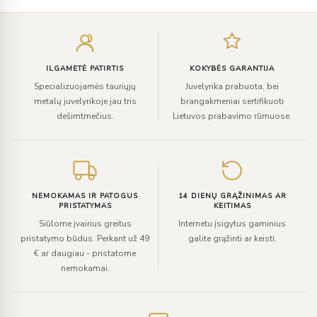
Įveskite
el.
paštą
ILGAMETĖ PATIRTIS
KOKYBĖS GARANTIJA
Specializuojamės tauriųjų
Juvelyrika prabuota, bei
metalų juvelyrikoje jau tris
brangakmeniai sertifikuoti
dešimtmečius.
Lietuvos prabavimo rūmuose.
NEMOKAMAS IR PATOGUS
14 DIENŲ GRĄŽINIMAS AR
PRISTATYMAS
KEITIMAS
Siūlome įvairius greitus
Internetu įsigytus gaminius
pristatymo būdus. Perkant už 49
galite grąžinti ar keisti.
€ ar daugiau - pristatome
nemokamai.