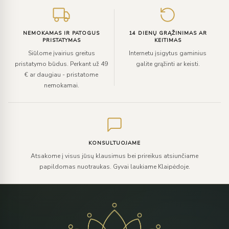
NEMOKAMAS IR PATOGUS
14 DIENŲ GRĄŽINIMAS AR
PRISTATYMAS
KEITIMAS
Siūlome įvairius greitus
Internetu įsigytus gaminius
pristatymo būdus. Perkant už 49
galite grąžinti ar keisti.
€ ar daugiau - pristatome
nemokamai.
KONSULTUOJAME
Atsakome į visus jūsų klausimus bei prireikus atsiunčiame
papildomas nuotraukas. Gyvai laukiame Klaipėdoje.