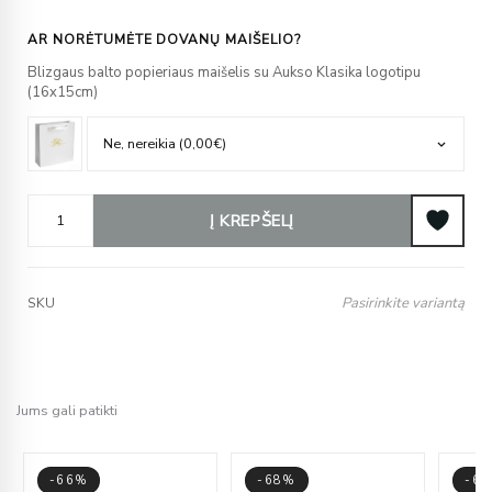
AR NORĖTUMĖTE DOVANŲ MAIŠELIO?
Blizgaus balto popieriaus maišelis su Aukso Klasika logotipu
(16x15cm)
Į KREPŠELĮ
Pasirinkite variantą
SKU
Jums gali patikti
-66%
-68%
-6