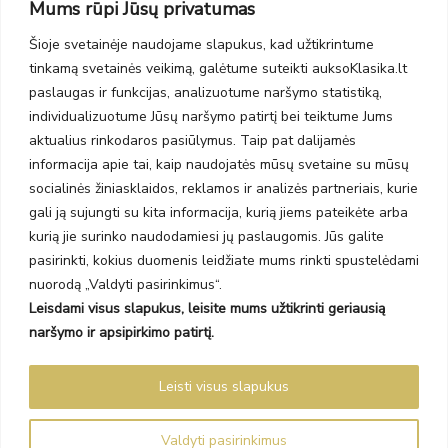
Mums rūpi Jūsų privatumas
PC Molas, Klaipėda
Taikos pr. 141
Šioje svetainėje naudojame slapukus, kad užtikrintume
PC BIG 2, Klaipėda
tinkamą svetainės veikimą, galėtume suteikti auksoKlasika.lt
Šilutės pl. 35
PC Banginis, Klaipėda
paslaugas ir funkcijas, analizuotume naršymo statistiką,
individualizuotume Jūsų naršymo patirtį bei teiktume Jums
NAUJIENLAIŠKIS
aktualius rinkodaros pasiūlymus. Taip pat dalijamės
informacija apie tai, kaip naudojatės mūsų svetaine su mūsų
Prenumeruokite ir gaukite pasiūlymus, naujienas bei riboto
socialinės žiniasklaidos, reklamos ir analizės partneriais, kurie
leidimo kolekcijas.
gali ją sujungti su kita informacija, kurią jiems pateikėte arba
kurią jie surinko naudodamiesi jų paslaugomis. Jūs galite
pasirinkti, kokius duomenis leidžiate mums rinkti spustelėdami
nuorodą „Valdyti pasirinkimus“.
Leisdami visus slapukus, leisite mums užtikrinti geriausią
SIŲSTI
naršymo ir apsipirkimo patirtį.
Prenumeruodami sutinkate su Taisyklėmis ir Privatumo politika.
Leisti visus slapukus
Auksoklasika.lt © 2026 Visos teisės saugomos
Valdyti pasirinkimus