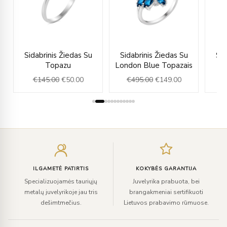
rent
Original
Current
Original
Current
Sidabrinis Žiedas Su
Sidabrinis Žiedas Su
Sid
e
price
price
price
price
Topazu
London Blue Topazais
was:
is:
was:
is:
€
145.00
€
50.00
€
495.00
€
149.00
.00.
€145.00.
€50.00.
€495.00.
€149.00.
Įveskite
el.
paštą
ILGAMETĖ PATIRTIS
KOKYBĖS GARANTIJA
Specializuojamės tauriųjų
Juvelyrika prabuota, bei
metalų juvelyrikoje jau tris
brangakmeniai sertifikuoti
dešimtmečius.
Lietuvos prabavimo rūmuose.