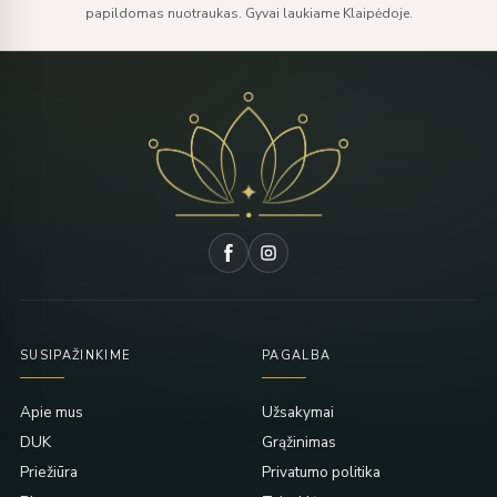
papildomas nuotraukas. Gyvai laukiame Klaipėdoje.
SUSIPAŽINKIME
PAGALBA
Apie mus
Užsakymai
DUK
Grąžinimas
Priežiūra
Privatumo politika