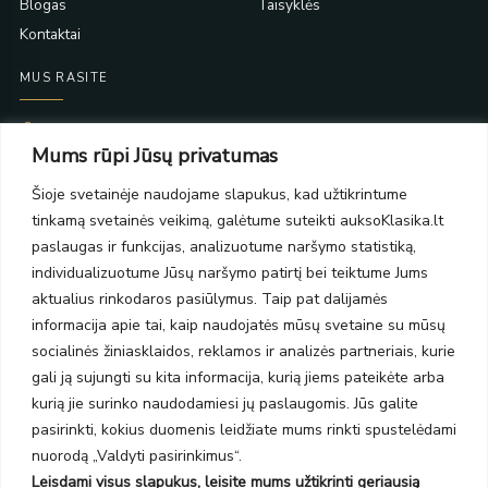
Blogas
Taisyklės
Kontaktai
MUS RASITE
Taikos pr. 139
Mums rūpi Jūsų privatumas
PC Molas, Klaipėda
Taikos pr. 141
Šioje svetainėje naudojame slapukus, kad užtikrintume
PC BIG 2, Klaipėda
tinkamą svetainės veikimą, galėtume suteikti auksoKlasika.lt
Šilutės pl. 35
PC Banginis, Klaipėda
paslaugas ir funkcijas, analizuotume naršymo statistiką,
individualizuotume Jūsų naršymo patirtį bei teiktume Jums
NAUJIENLAIŠKIS
aktualius rinkodaros pasiūlymus. Taip pat dalijamės
informacija apie tai, kaip naudojatės mūsų svetaine su mūsų
Prenumeruokite ir gaukite pasiūlymus, naujienas bei riboto
socialinės žiniasklaidos, reklamos ir analizės partneriais, kurie
leidimo kolekcijas.
gali ją sujungti su kita informacija, kurią jiems pateikėte arba
kurią jie surinko naudodamiesi jų paslaugomis. Jūs galite
pasirinkti, kokius duomenis leidžiate mums rinkti spustelėdami
nuorodą „Valdyti pasirinkimus“.
Leisdami visus slapukus, leisite mums užtikrinti geriausią
SIŲSTI