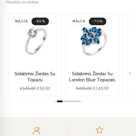
Panašūs produktai
NAUJA
-66%
NAUJA
-70%
NA
rent
Original
Current
Original
Current
Sidabrinis Žiedas Su
Sidabrinis Žiedas Su
Sid
e
price
price
price
price
Topazu
London Blue Topazais
was:
is:
was:
is:
€
145.00
€
50.00
€
495.00
€
149.00
.00.
€145.00.
€50.00.
€495.00.
€149.00.
Įveskite
el.
paštą