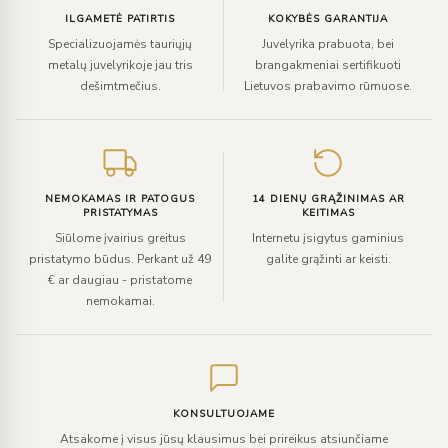
ILGAMETĖ PATIRTIS
KOKYBĖS GARANTIJA
Specializuojamės tauriųjų
Juvelyrika prabuota, bei
metalų juvelyrikoje jau tris
brangakmeniai sertifikuoti
dešimtmečius.
Lietuvos prabavimo rūmuose.
NEMOKAMAS IR PATOGUS
14 DIENŲ GRĄŽINIMAS AR
PRISTATYMAS
KEITIMAS
Siūlome įvairius greitus
Internetu įsigytus gaminius
pristatymo būdus. Perkant už 49
galite grąžinti ar keisti.
€ ar daugiau - pristatome
nemokamai.
KONSULTUOJAME
Atsakome į visus jūsų klausimus bei prireikus atsiunčiame