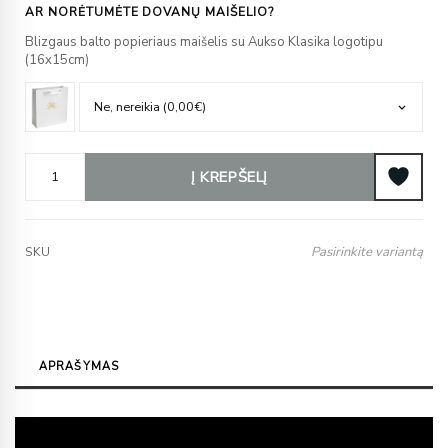
AR NORĖTUMĖTE DOVANŲ MAIŠELIO?
Blizgaus balto popieriaus maišelis su Aukso Klasika logotipu
(16x15cm)
Į KREPŠELĮ
Pasirinkite variantą
SKU
APRAŠYMAS