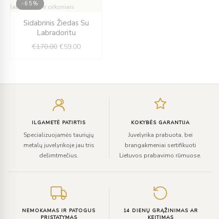
-65%
IŠPARDUOTA
Original
Current
Sidabrinis Žiedas Su
price
price
Labradoritu
was:
is:
€
170.00
€
59.00
€170.00.
€59.00.
Įveskite
el.
paštą
ILGAMETĖ PATIRTIS
KOKYBĖS GARANTIJA
Specializuojamės tauriųjų
Juvelyrika prabuota, bei
metalų juvelyrikoje jau tris
brangakmeniai sertifikuoti
dešimtmečius.
Lietuvos prabavimo rūmuose.
NEMOKAMAS IR PATOGUS
14 DIENŲ GRĄŽINIMAS AR
PRISTATYMAS
KEITIMAS