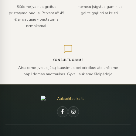
Siūlome įvairius greitus
Internetu įsigytus gaminius
pristatymo būdus. Perkant už 49
galite grąžinti ar keisti.
€ ar daugiau - pristatome
nemokamai.
KONSULTUOJAME
Atsakome į visus jūsų klausimus bei prireikus atsiunčiame
papildomas nuotraukas. Gyvai laukiame Klaipėdoje.