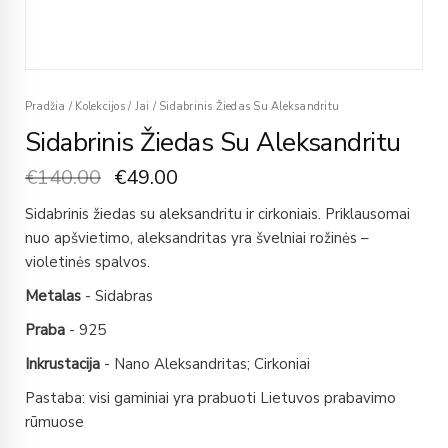
Pradžia
/
Kolekcijos
/
Jai
/
Sidabrinis Žiedas Su Aleksandritu
Sidabrinis Žiedas Su Aleksandritu
€
140.00
€
49.00
Sidabrinis žiedas su aleksandritu ir cirkoniais. Priklausomai
nuo apšvietimo, aleksandritas yra švelniai rožinės –
violetinės spalvos.
Metalas
- Sidabras
Praba
- 925
Inkrustacija
- Nano Aleksandritas; Cirkoniai
Pastaba: visi gaminiai yra prabuoti Lietuvos prabavimo
rūmuose