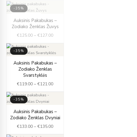
-35%
IŠPARDUOTA
Price
Auksinis Pakabukas –
range:
Zodiako Ženklas Žuvys
€125.00
€
125.00
–
€
127.00
through
€127.00
-35%
Price
Auksinis Pakabukas –
range:
Zodiako Ženklas
€119.00
Svarstyklės
through
€
119.00
–
€
121.00
€121.00
-35%
Price
Auksinis Pakabukas –
range:
Zodiako Ženklas Dvyniai
€133.00
€
133.00
–
€
135.00
through
€135.00