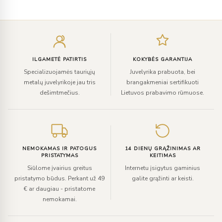
Įveskite
el.
paštą
ILGAMETĖ PATIRTIS
KOKYBĖS GARANTIJA
Specializuojamės tauriųjų
Juvelyrika prabuota, bei
metalų juvelyrikoje jau tris
brangakmeniai sertifikuoti
dešimtmečius.
Lietuvos prabavimo rūmuose.
NEMOKAMAS IR PATOGUS
14 DIENŲ GRĄŽINIMAS AR
PRISTATYMAS
KEITIMAS
Siūlome įvairius greitus
Internetu įsigytus gaminius
pristatymo būdus. Perkant už 49
galite grąžinti ar keisti.
€ ar daugiau - pristatome
nemokamai.