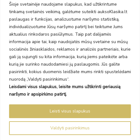
Taikos pr. 141
Šioje svetainėje naudojame slapukus, kad užtikrintume
PC BIG 2, Klaipėda
tinkamą svetainės veikimą, galėtume suteikti auksoKlasika.lt
Šilutės pl. 35
paslaugas ir funkcijas, analizuotume naršymo statistiką,
PC Banginis, Klaipėda
individualizuotume Jūsų naršymo patirtį bei teiktume Jums
NAUJIENLAIŠKIS
aktualius rinkodaros pasiūlymus. Taip pat dalijamės
informacija apie tai, kaip naudojatės mūsų svetaine su mūsų
socialinės žiniasklaidos, reklamos ir analizės partneriais, kurie
Prenumeruokite ir gaukite pasiūlymus, naujienas bei riboto
gali ją sujungti su kita informacija, kurią jiems pateikėte arba
leidimo kolekcijas.
kurią jie surinko naudodamiesi jų paslaugomis. Jūs galite
pasirinkti, kokius duomenis leidžiate mums rinkti spustelėdami
nuorodą „Valdyti pasirinkimus“.
Leisdami visus slapukus, leisite mums užtikrinti geriausią
SIŲSTI
naršymo ir apsipirkimo patirtį.
Prenumeruodami sutinkate su Taisyklėmis ir Privatumo politika.
Leisti visus slapukus
Auksoklasika.lt © 2026 Visos teisės saugomos
Valdyti pasirinkimus
Sprendimas Madiavo.lt