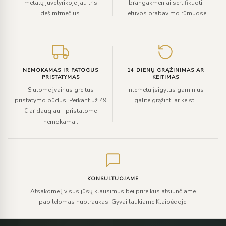
metalų juvelyrikoje jau tris
brangakmeniai sertifikuoti
dešimtmečius.
Lietuvos prabavimo rūmuose.
NEMOKAMAS IR PATOGUS
14 DIENŲ GRĄŽINIMAS AR
PRISTATYMAS
KEITIMAS
Siūlome įvairius greitus
Internetu įsigytus gaminius
pristatymo būdus. Perkant už 49
galite grąžinti ar keisti.
€ ar daugiau - pristatome
nemokamai.
KONSULTUOJAME
Atsakome į visus jūsų klausimus bei prireikus atsiunčiame
papildomas nuotraukas. Gyvai laukiame Klaipėdoje.