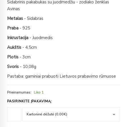
Sidabrinis pakabukas su juodmedžiu - zodiako ženklas
Avinas
Metalas
- Sidabras
Praba
- 925
Inkrustacija
- Juodmedis
Aukštis
- 4,5cm
Plotis
- 3cm
Svoris
- 10,08g
Pastaba: gaminiai prabuoti Lietuvos prabavimo rūmuose
Prieinamumas:
Liko 1
PASIRINKITE ĮPAKAVIMĄ: