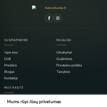
SUSIPAŽINKIME
PAGALBA
Apie mus
Užsakymai
DUK
Grąžinimas
Priežiūra
Privatumo politika
Blogas
Taisyklės
Kontaktai
MUS RASITE
Taikos pr. 139
Mums rūpi Jūsų privatumas
PC Molas, Klaipėda