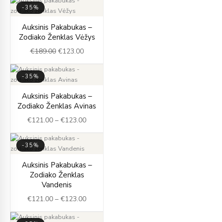
-35%
Original
Current
Auksinis Pakabukas –
price
price
Zodiako Ženklas Vėžys
was:
is:
€
189.00
€
123.00
€189.00.
€123.00.
-35%
Price
Auksinis Pakabukas –
range:
Zodiako Ženklas Avinas
€121.00
€
121.00
–
€
123.00
through
€123.00
-35%
Price
Auksinis Pakabukas –
range:
Zodiako Ženklas
€121.00
Vandenis
through
€
121.00
–
€
123.00
€123.00