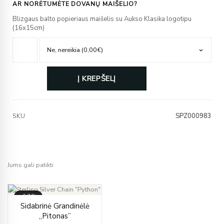
AR NORĖTUMĖTE DOVANŲ MAIŠELIO?
Blizgaus balto popieriaus maišelis su Aukso Klasika logotipu
(16x15cm)
Į KREPŠELĮ
SPZ000983
SKU
Jums gali patikti
-67%
Price
Sidabrinė Grandinėlė
range:
„Pitonas”
€415.00