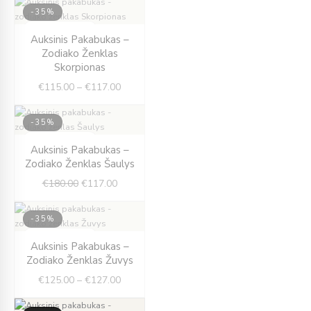
-35%
IŠPARDUOTA
Price
Auksinis Pakabukas –
range:
Zodiako Ženklas
€115.00
Skorpionas
through
€
115.00
–
€
117.00
€117.00
-35%
IŠPARDUOTA
Original
Current
Auksinis Pakabukas –
price
price
Zodiako Ženklas Šaulys
was:
is:
€
180.00
€
117.00
€180.00.
€117.00.
-35%
IŠPARDUOTA
Price
Auksinis Pakabukas –
range:
Zodiako Ženklas Žuvys
€125.00
€
125.00
–
€
127.00
through
€127.00