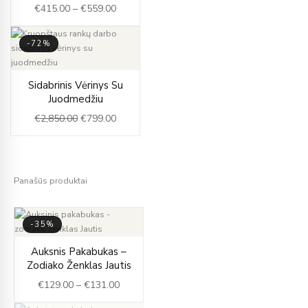
€
415.00
–
€
559.00
through
€559.00
-72%
Original
Current
Sidabrinis Vėrinys Su
price
price
Juodmedžiu
was:
is:
€
2,850.00
€
799.00
€2,850.00.
€799.00.
Panašūs produktai
-35%
Price
Auksnis Pakabukas –
range:
Zodiako Ženklas Jautis
€129.00
€
129.00
–
€
131.00
through
€131.00