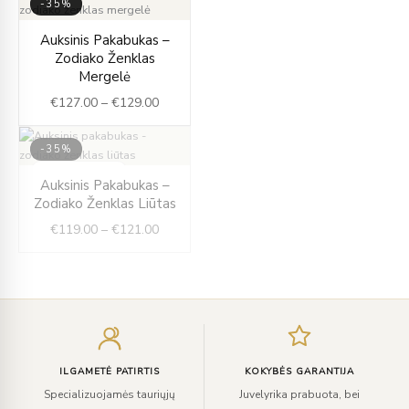
-35%
Price
Auksinis Pakabukas –
range:
Zodiako Ženklas
€127.00
Mergelė
through
€
127.00
–
€
129.00
€129.00
-35%
IŠPARDUOTA
Price
Auksinis Pakabukas –
range:
Zodiako Ženklas Liūtas
€119.00
€
119.00
–
€
121.00
through
€121.00
Įveskite
el.
paštą
ILGAMETĖ PATIRTIS
KOKYBĖS GARANTIJA
Specializuojamės tauriųjų
Juvelyrika prabuota, bei