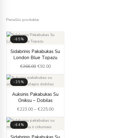
Panašūs produktai
-65%
Original
Current
Sidabrinis Pakabukas Su
price
price
London Blue Topazu
was:
is:
€
266.00
€
92.00
€266.00.
€92.00.
-35%
Price
Auksinis Pakabukas Su
range:
Oniksu – Dobilas
€223.00
€
223.00
–
€
225.00
through
€225.00
-64%
Original
Current
Sidabrinis Pakabukas Su