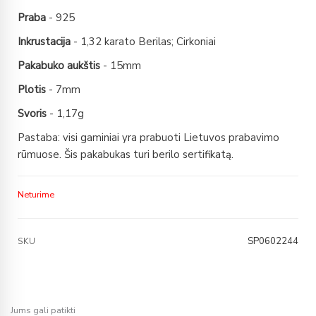
Praba
- 925
Inkrustacija
- 1,32 karato Berilas; Cirkoniai
Pakabuko aukštis
- 15mm
Plotis
- 7mm
Svoris
- 1,17g
Pastaba: visi gaminiai yra prabuoti Lietuvos prabavimo
rūmuose. Šis pakabukas turi berilo sertifikatą.
Neturime
SP0602244
SKU
Jums gali patikti