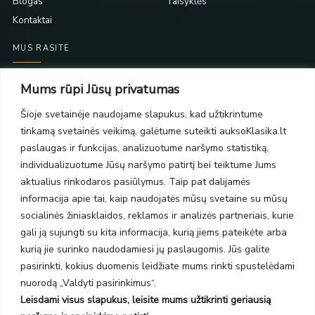
Blogas
Taisyklės
Kontaktai
MUS RASITE
Taikos pr. 139
Mums rūpi Jūsų privatumas
PC Molas, Klaipėda
Taikos pr. 141
Šioje svetainėje naudojame slapukus, kad užtikrintume
PC BIG 2, Klaipėda
tinkamą svetainės veikimą, galėtume suteikti auksoKlasika.lt
Šilutės pl. 35
paslaugas ir funkcijas, analizuotume naršymo statistiką,
PC Banginis, Klaipėda
individualizuotume Jūsų naršymo patirtį bei teiktume Jums
NAUJIENLAIŠKIS
aktualius rinkodaros pasiūlymus. Taip pat dalijamės
informacija apie tai, kaip naudojatės mūsų svetaine su mūsų
socialinės žiniasklaidos, reklamos ir analizės partneriais, kurie
Prenumeruokite ir gaukite pasiūlymus, naujienas bei riboto
gali ją sujungti su kita informacija, kurią jiems pateikėte arba
leidimo kolekcijas.
kurią jie surinko naudodamiesi jų paslaugomis. Jūs galite
pasirinkti, kokius duomenis leidžiate mums rinkti spustelėdami
nuorodą „Valdyti pasirinkimus“.
Leisdami visus slapukus, leisite mums užtikrinti geriausią
SIŲSTI