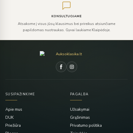
KONSULTUOJAME
Atsakome į visus jūsų klausimus bei prireikus atsiunčiame
papildomas nuotraukas. Gyvai laukiame Klaipėdoje.
SUSIPAŽINKIME
PAGALBA
Apie mus
Užsakymai
DUK
Grąžinimas
Priežiūra
Privatumo politika