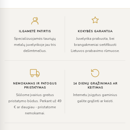
Įveskite
el.
paštą
ILGAMETĖ PATIRTIS
KOKYBĖS GARANTIJA
Specializuojamės tauriųjų
Juvelyrika prabuota, bei
metalų juvelyrikoje jau tris
brangakmeniai sertifikuoti
dešimtmečius.
Lietuvos prabavimo rūmuose.
NEMOKAMAS IR PATOGUS
14 DIENŲ GRĄŽINIMAS AR
PRISTATYMAS
KEITIMAS
Siūlome įvairius greitus
Internetu įsigytus gaminius
pristatymo būdus. Perkant už 49
galite grąžinti ar keisti.
€ ar daugiau - pristatome
nemokamai.