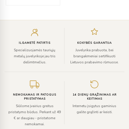
€275.00
Įveskite
el.
paštą
ILGAMETĖ PATIRTIS
KOKYBĖS GARANTIJA
Specializuojamės tauriųjų
Juvelyrika prabuota, bei
metalų juvelyrikoje jau tris
brangakmeniai sertifikuoti
dešimtmečius.
Lietuvos prabavimo rūmuose.
NEMOKAMAS IR PATOGUS
14 DIENŲ GRĄŽINIMAS AR
PRISTATYMAS
KEITIMAS
Siūlome įvairius greitus
Internetu įsigytus gaminius
pristatymo būdus. Perkant už 49
galite grąžinti ar keisti.
€ ar daugiau - pristatome
nemokamai.