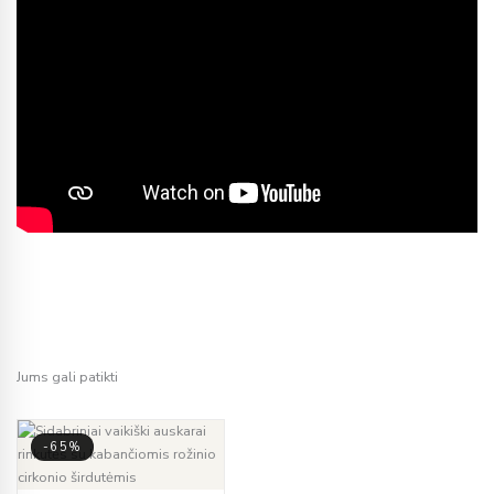
Jums gali patikti
-65%