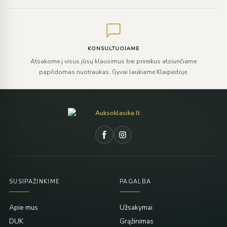
KONSULTUOJAME
Atsakome į visus jūsų klausimus bei prireikus atsiunčiame
papildomas nuotraukas. Gyvai laukiame Klaipėdoje.
SUSIPAŽINKIME
PAGALBA
Apie mus
Užsakymai
DUK
Grąžinimas