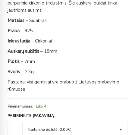
purpurinio cirkonio širdutėmis. Šie auskarai puikiai tinka
jautrioms ausims.
Metalas
– Sidabras
Praba
– 925
Inkrustacija
– Cirkoniai
Auskarų aukštis
– 18mm
Plotis
– 7mm
Svoris
– 2,3g
Pastaba: visi gaminiai yra prabuoti Lietuvos prabavimo
rūmuose
Prieinamumas:
Liko 4
PASIRINKITE ĮPAKAVIMĄ: