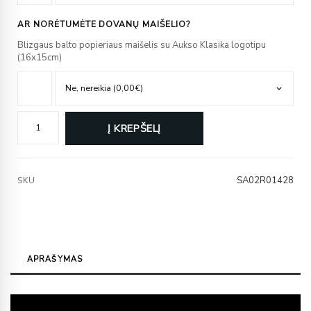
AR NORĖTUMĖTE DOVANŲ MAIŠELIO?
Blizgaus balto popieriaus maišelis su Aukso Klasika logotipu
(16x15cm)
Į KREPŠELĮ
SA02R01428
SKU
APRAŠYMAS