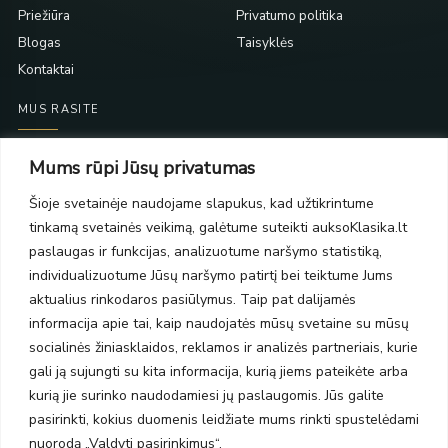
Priežiūra
Privatumo politika
Blogas
Taisyklės
Kontaktai
MUS RASITE
Taikos pr. 139
Mums rūpi Jūsų privatumas
PC Molas, Klaipėda
Taikos pr. 141
Šioje svetainėje naudojame slapukus, kad užtikrintume
PC BIG 2, Klaipėda
tinkamą svetainės veikimą, galėtume suteikti auksoKlasika.lt
Šilutės pl. 35
paslaugas ir funkcijas, analizuotume naršymo statistiką,
PC Banginis, Klaipėda
individualizuotume Jūsų naršymo patirtį bei teiktume Jums
NAUJIENLAIŠKIS
aktualius rinkodaros pasiūlymus. Taip pat dalijamės
informacija apie tai, kaip naudojatės mūsų svetaine su mūsų
socialinės žiniasklaidos, reklamos ir analizės partneriais, kurie
Prenumeruokite ir gaukite pasiūlymus, naujienas bei riboto
gali ją sujungti su kita informacija, kurią jiems pateikėte arba
leidimo kolekcijas.
kurią jie surinko naudodamiesi jų paslaugomis. Jūs galite
pasirinkti, kokius duomenis leidžiate mums rinkti spustelėdami
nuorodą „Valdyti pasirinkimus“.