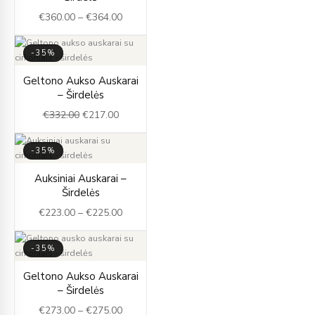
€360.00
€
360.00
–
€
364.00
through
€364.00
-35%
Original
Current
Geltono Aukso Auskarai
price
price
– Širdelės
was:
is:
€
332.00
€
217.00
€332.00.
€217.00.
-35%
Price
Auksiniai Auskarai –
range:
Širdelės
€223.00
€
223.00
–
€
225.00
through
€225.00
-35%
Price
Geltono Aukso Auskarai
range:
– Širdelės
€273.00
€
273.00
–
€
275.00
through