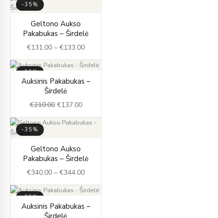
-35%
Price
Geltono Aukso
range:
Pakabukas – Širdelė
€131.00
€
131.00
–
€
133.00
through
€133.00
-35%
Original
Current
Auksinis Pakabukas –
price
price
Širdelė
was:
is:
€
210.00
€
137.00
€210.00.
€137.00.
-35%
Price
Geltono Aukso
range:
Pakabukas – Širdelė
€340.00
€
340.00
–
€
344.00
through
€344.00
-35%
Price
Auksinis Pakabukas –
range:
Širdelė