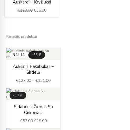
Auskarai – Kryžiukai
was:
is:
€
129.00
€
36.00
€129.00.
€36.00.
Panašūs produktai
NAUJA
-35%
Price
Auksinis Pakabukas –
range:
Širdelė
€127.00
€
127.00
–
€
131.00
through
€131.00
-63%
Original
Current
Sidabrinis Žiedas Su
price
price
Cirkoniais
was:
is:
€
52.00
€
19.00
€52.00.
€19.00.