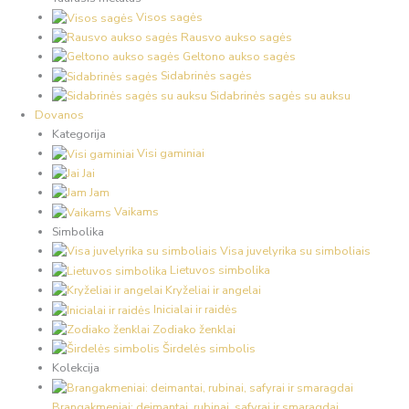
Visos sagės
Rausvo aukso sagės
Geltono aukso sagės
Sidabrinės sagės
Sidabrinės sagės su auksu
Dovanos
Kategorija
Visi gaminiai
Jai
Jam
Vaikams
Simbolika
Visa juvelyrika su simboliais
Lietuvos simbolika
Kryželiai ir angelai
Inicialai ir raidės
Zodiako ženklai
Širdelės simbolis
Kolekcija
Brangakmeniai: deimantai, rubinai, safyrai ir smaragdai