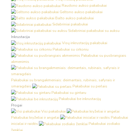
Raudono aukso pakabukai
Geltono aukso pakabukai
Balto aukso pakabukai
Sidabriniai pakabukai
Sidabriniai pakabukai su auksu
Inkrustacija
Visų inkrustacijų pakabukai
Pakabukai su cirkoniu
Pakabukai su pusbrangiais
akmenimis
Pakabukai su brangakmeniais: deimantais, rubinais, safyrais ir
smaragdais
Pakabukai su perlais
Pakabukai su gintaru
Pakabukai be inkrustacijų
Progai
Visi pakabukai
Pakabukai kryželiai ir angelai
Pakabukai
inicialai ir raidės
Pakabukai zodiako
ženklai