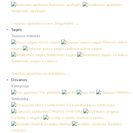
Auksinės apykojės
Sidabrinės apykojės
Lengvas spindesys tavo žingsniams →
Sagės
Taurusis metalas
Visos sagės
Rausvo aukso
sagės
Geltono aukso sagės
Sidabrinės sagės
Sidabrinės sagės su auksu
Subtilus akcentas su charakteriu →
Dovanos
Kategorija
Visi gaminiai
Jai
Jam
Vaikams
Simbolika
Visa juvelyrika su simboliais
Lietuvos simbolika
Kryželiai ir angelai
Inicialai ir raidės
Zodiako ženklai
Širdelės
simbolis