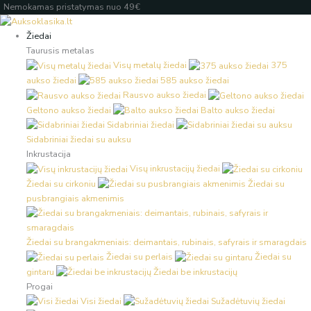
Pereiti
Products
Products
Įveskite
Nemokamas pristatymas nuo 49€
prie
search
search
el.
turinio
paštą
Žiedai
Taurusis metalas
Visų metalų žiedai
375
aukso žiedai
585 aukso žiedai
Rausvo aukso žiedai
Geltono aukso žiedai
Balto aukso žiedai
Sidabriniai žiedai
Sidabriniai žiedai su auksu
Inkrustacija
Visų inkrustacijų žiedai
Žiedai su cirkoniu
Žiedai su
pusbrangiais akmenimis
Žiedai su brangakmeniais: deimantais, rubinais, safyrais ir smaragdais
Žiedai su perlais
Žiedai su
gintaru
Žiedai be inkrustacijų
Progai
Visi žiedai
Sužadėtuvių žiedai