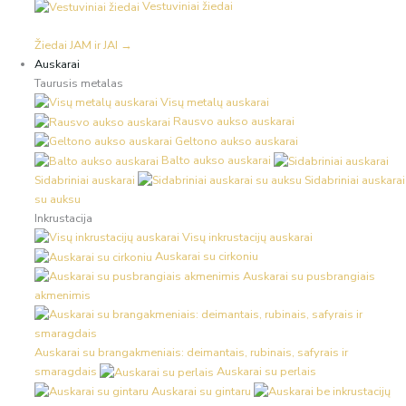
Vestuviniai žiedai
Žiedai JAM ir JAI →
Auskarai
Taurusis metalas
Visų metalų auskarai
Rausvo aukso auskarai
Geltono aukso auskarai
Balto aukso auskarai
Sidabriniai auskarai
Sidabriniai auskarai
su auksu
Inkrustacija
Visų inkrustacijų auskarai
Auskarai su cirkoniu
Auskarai su pusbrangiais
akmenimis
Auskarai su brangakmeniais: deimantais, rubinais, safyrais ir
smaragdais
Auskarai su perlais
Auskarai su gintaru