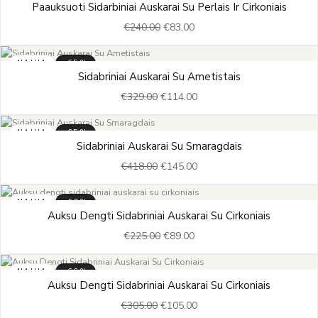
Paauksuoti Sidarbiniai Auskarai Su Perlais Ir Cirkoniais
price
price
€
240.00
€
83.00
was:
is:
€240.00.
€83.00.
NAUJA
-65%
Original
Current
Sidabriniai Auskarai Su Ametistais
price
price
€
329.00
€
114.00
was:
is:
€329.00.
€114.00.
NAUJA
-65%
Original
Current
Sidabriniai Auskarai Su Smaragdais
price
price
€
418.00
€
145.00
was:
is:
€418.00.
€145.00.
NAUJA
-60%
Original
Current
Auksu Dengti Sidabriniai Auskarai Su Cirkoniais
price
price
€
225.00
€
89.00
was:
is:
€225.00.
€89.00.
NAUJA
-66%
Original
Current
Auksu Dengti Sidabriniai Auskarai Su Cirkoniais
price
price
€
305.00
€
105.00
was:
is: