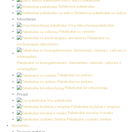
Balto aukso pakabukai
Sidabriniai pakabukai
Sidabriniai pakabukai su auksu
Inkrustacija
Visų inkrustacijų pakabukai
Pakabukai su cirkoniu
Pakabukai su
pusbrangiais akmenimis
Pakabukai su brangakmeniais: deimantais, rubinais, safyrais ir
smaragdais
Pakabukai su perlais
Pakabukai su gintaru
Pakabukai be inkrustacijų
Progai
Visi pakabukai
Pakabukai kryželiai ir angelai
Pakabukai inicialai ir raidės
Pakabukai zodiako ženklai
Apyrankės
Taurusis metalas