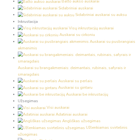
Balto aukso auskarai
Sidabriniai auskarai
Sidabriniai auskarai su auksu
Inkrustacija
Visų inkrustacijų auskarai
Auskarai su cirkoniu
Auskarai su pusbrangiais
akmenimis
Auskarai su brangakmeniais: deimantais, rubinais, safyrais ir
smaragdais
Auskarai su perlais
Auskarai su gintaru
Auskarai be inkrustacijų
Užsegimas
Visi auskarai
Adatiniai auskarai
Angliškas užsegimas
Užlenkiamas svirtelinis
užsegimas