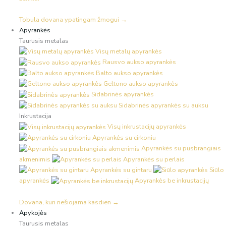
Tobula dovana ypatingam žmogui →
Apyrankės
Taurusis metalas
Visų metalų apyrankės
Rausvo aukso apyrankės
Balto aukso apyrankės
Geltono aukso apyrankės
Sidabrinės apyrankės
Sidabrinės apyrankės su auksu
Inkrustacija
Visų inkrustacijų apyrankės
Apyrankės su cirkoniu
Apyrankės su pusbrangiais
akmenimis
Apyrankės su perlais
Apyrankės su gintaru
Siūlo
apyrankės
Apyrankės be inkrustacijų
Dovana, kuri nešiojama kasdien →
Apykojės
Taurusis metalas