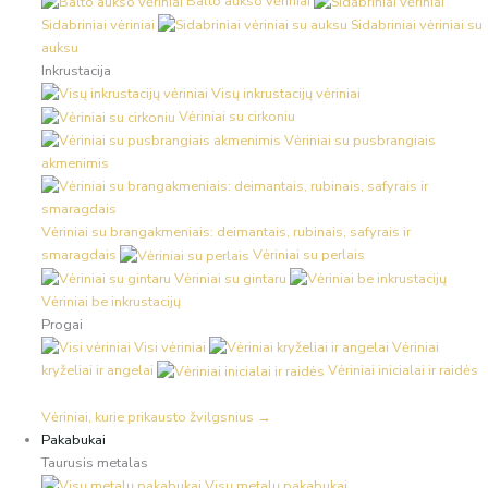
Balto aukso vėriniai
Sidabriniai vėriniai
Sidabriniai vėriniai su
auksu
Inkrustacija
Visų inkrustacijų vėriniai
Vėriniai su cirkoniu
Vėriniai su pusbrangiais
akmenimis
Vėriniai su brangakmeniais: deimantais, rubinais, safyrais ir
smaragdais
Vėriniai su perlais
Vėriniai su gintaru
Vėriniai be inkrustacijų
Progai
Visi vėriniai
Vėriniai
kryželiai ir angelai
Vėriniai inicialai ir raidės
Vėriniai, kurie prikausto žvilgsnius →
Pakabukai
Taurusis metalas
Visų metalų pakabukai