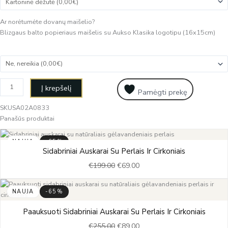
Ar norėtumėte dovanų maišelio?
Blizgaus balto popieriaus maišelis su Aukso Klasika logotipu (16x15cm)
Į krepšelį
Pamėgti prekę
SKU
SA02A0833
Panašūs produktai
NAUJA
-65%
Original
Current
Sidabriniai Auskarai Su Perlais Ir Cirkoniais
price
price
€
199.00
€
69.00
was:
is:
€199.00.
€69.00.
NAUJA
-65%
Original
Current
Paauksuoti Sidabriniai Auskarai Su Perlais Ir Cirkoniais
price
price
€
255.00
€
89.00
was:
is: