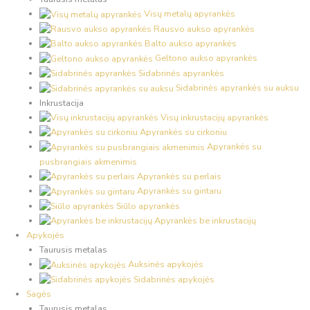
Visų metalų apyrankės
Rausvo aukso apyrankės
Balto aukso apyrankės
Geltono aukso apyrankės
Sidabrinės apyrankės
Sidabrinės apyrankės su auksu
Inkrustacija
Visų inkrustacijų apyrankės
Apyrankės su cirkoniu
Apyrankės su
pusbrangiais akmenimis
Apyrankės su perlais
Apyrankės su gintaru
Siūlo apyrankės
Apyrankės be inkrustacijų
Apykojės
Taurusis metalas
Auksinės apykojės
Sidabrinės apykojės
Sagės
Taurusis metalas