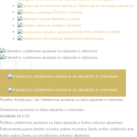
Spalvingi pusbrangiai akmenys
Žėrintys cirkoniai
Natūralūs perlai
Baltijos gintaras
Juvelyrinės emalės akcentai
Subtiliai be inkrustacijų
produkto
Original
Current
kiekis:
price
price
Sidabriniai
was:
is:
auskarai
€178.00.
€62.00.
su
žaliu
alpanitu
ir
Pradžia
/
Kolekcijos
/
Jai
/
Sidabriniai auskarai su žaliu alpanitu ir cirkoniais
cirkoniais
Sidabriniai auskarai su žaliu alpanitu ir cirkoniais
€
178.00
€
62.00
Ryškūs sidabriniai auskarai su žaliu alpanitu ir balto cirkonio akcentais.
Rekomenduojame derinti su tokio paties modelio žiedu ar kitu sidabriniu bei
balto aukso žiedu su smulkiomis cirkonio akutėmis.