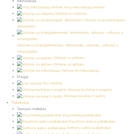
Inkrustacija
Visų inkrustacijų vėriniai
Vėriniai su cirkoniu
Vėriniai su pusbrangiais
akmenimis
Vėriniai su brangakmeniais: deimantais, rubinais, safyrais ir
smaragdais
Vėriniai su perlais
Vėriniai su gintaru
Vėriniai be inkrustacijų
Progai
Visi vėriniai
Vėriniai kryželiai ir angelai
Vėriniai inicialai ir raidės
Pakabukai
Taurusis metalas
Visų metalų pakabukai
Raudono aukso pakabukai
Geltono aukso pakabukai