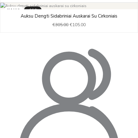
€305.00.
€105.00.
NAUJA
-66%
Original
Current
Auksu Dengti Sidabriniai Auskarai Su Cirkoniais
price
price
€
305.00
€
105.00
was:
is:
€305.00.
€105.00.