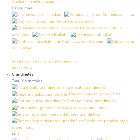
Auskarai be inkrustacijų
Užsegimas
Visi auskarai
Adatiniai auskarai
Angliškas užsegimas
Užlenkiamas svirtelinis
užsegimas
Rinkutės
Kabliukas
Kabliukas su užkabinimu
Kiti auskarai
Išsirink savo naujus mėgstamiausius
auskarus →
Grandinėlės
Taurusis metalas
Visų metalų grandinėlės
Raudono aukso grandinėlės
Geltono aukso grandinėlės
Balto aukso grandinėlės
Sidabrinės grandinėlės
Sidabrinės paauksuotos
grandinėlės
Ilgis